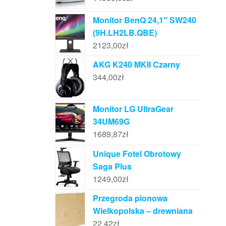
Monitor BenQ 24,1" SW240
(9H.LH2LB.QBE)
2123,00
zł
AKG K240 MKII Czarny
344,00
zł
Monitor LG UltraGear
34UM69G
1689,87
zł
Unique Fotel Obrotowy
Saga Plus
1249,00
zł
Przegroda pionowa
Wielkopolska – drewniana
22,42
zł