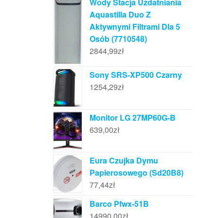
Wody Stacja Uzdatniania
Aquastilla Duo Z
Aktywnymi Filtrami Dla 5
Osób (7710548)
2844,99
zł
Sony SRS-XP500 Czarny
1254,29
zł
Monitor LG 27MP60G-B
639,00
zł
Eura Czujka Dymu
Papierosowego (Sd20B8)
77,44
zł
Barco Pfwx-51B
14990,00
zł