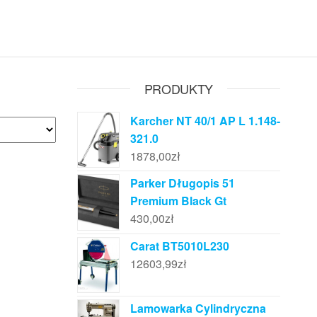
PRODUKTY
Karcher NT 40/1 AP L 1.148-
321.0
1878,00
zł
Parker Długopis 51
Premium Black Gt
430,00
zł
Carat BT5010L230
12603,99
zł
Lamowarka Cylindryczna