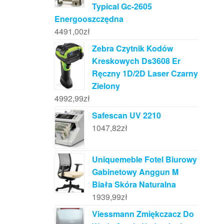
Typical Gc-2605
Energooszczędna
4491,00
zł
Zebra Czytnik Kodów
Kreskowych Ds3608 Er
Ręczny 1D/2D Laser Czarny
Zielony
4992,99
zł
Safescan UV 2210
1047,82
zł
Uniquemeble Fotel Biurowy
Gabinetowy Anggun M
Biała Skóra Naturalna
1939,99
zł
Viessmann Zmiękczacz Do