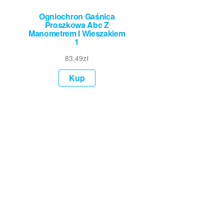
Ogniochron Gaśnica
Proszkowa Abc Z
Manometrem I Wieszakiem
1
83,49
zł
Kup