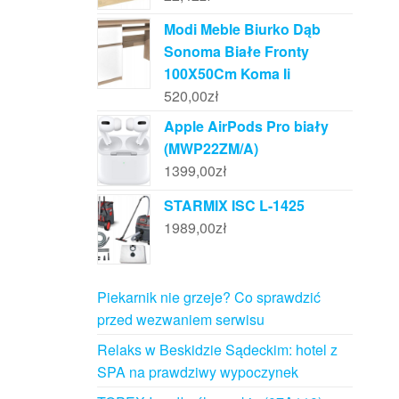
Modi Meble Biurko Dąb
Sonoma Białe Fronty
100X50Cm Koma Ii
520,00
zł
Apple AirPods Pro biały
(MWP22ZM/A)
1399,00
zł
STARMIX ISC L-1425
1989,00
zł
Piekarnik nie grzeje? Co sprawdzić
przed wezwaniem serwisu
Relaks w Beskidzie Sądeckim: hotel z
SPA na prawdziwy wypoczynek