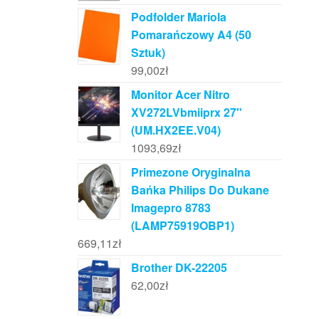
Podfolder Mariola
Pomarańczowy A4 (50
Sztuk)
99,00
zł
Monitor Acer Nitro
XV272LVbmiiprx 27"
(UM.HX2EE.V04)
1093,69
zł
Primezone Oryginalna
Bańka Philips Do Dukane
Imagepro 8783
(LAMP75919OBP1)
669,11
zł
Brother DK-22205
62,00
zł