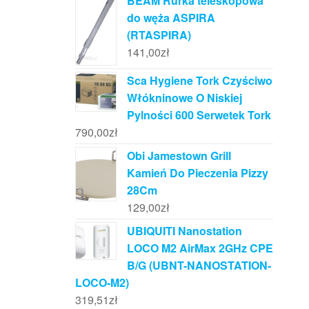
BEAM Rurka teleskopowa
do węża ASPIRA
(RTASPIRA)
141,00
zł
Sca Hygiene Tork Czyściwo
Włókninowe O Niskiej
Pylności 600 Serwetek Tork
790,00
zł
Obi Jamestown Grill
Kamień Do Pieczenia Pizzy
28Cm
129,00
zł
UBIQUITI Nanostation
LOCO M2 AirMax 2GHz CPE
B/G (UBNT-NANOSTATION-
LOCO-M2)
319,51
zł