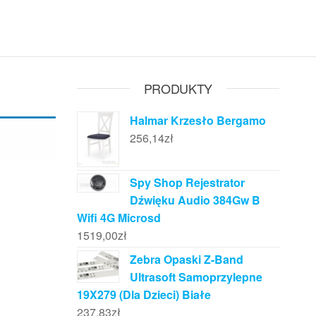
PRODUKTY
Halmar Krzesło Bergamo
256,14
zł
Spy Shop Rejestrator
Dźwięku Audio 384Gw B
Wifi 4G Microsd
1519,00
zł
Zebra Opaski Z-Band
Ultrasoft Samoprzylepne
19X279 (Dla Dzieci) Białe
237,83
zł