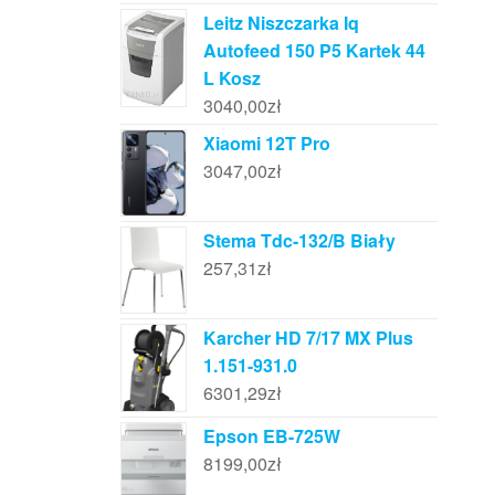
Leitz Niszczarka Iq
Autofeed 150 P5 Kartek 44
L Kosz
3040,00
zł
Xiaomi 12T Pro
3047,00
zł
Stema Tdc-132/B Biały
257,31
zł
Karcher HD 7/17 MX Plus
1.151-931.0
6301,29
zł
Epson EB-725W
8199,00
zł