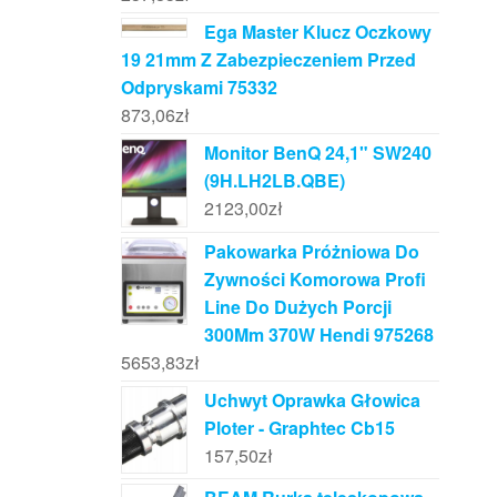
Ega Master Klucz Oczkowy
19 21mm Z Zabezpieczeniem Przed
Odpryskami 75332
873,06
zł
Monitor BenQ 24,1" SW240
(9H.LH2LB.QBE)
2123,00
zł
Pakowarka Próżniowa Do
Zywności Komorowa Profi
Line Do Dużych Porcji
300Mm 370W Hendi 975268
5653,83
zł
Uchwyt Oprawka Głowica
Ploter - Graphtec Cb15
157,50
zł