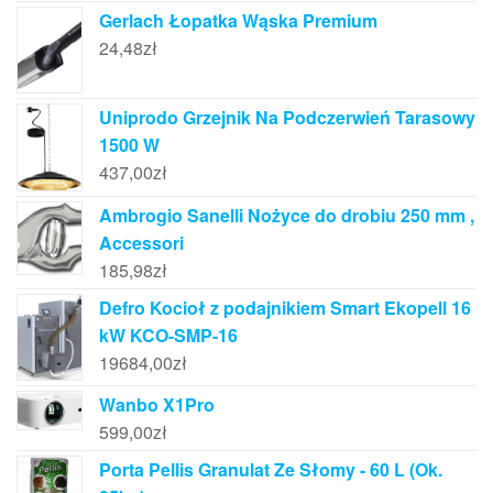
Gerlach Łopatka Wąska Premium
24,48
zł
Uniprodo Grzejnik Na Podczerwień Tarasowy
1500 W
437,00
zł
Ambrogio Sanelli Nożyce do drobiu 250 mm ,
Accessori
185,98
zł
Defro Kocioł z podajnikiem Smart Ekopell 16
kW KCO-SMP-16
19684,00
zł
Wanbo X1Pro
599,00
zł
Porta Pellis Granulat Ze Słomy - 60 L (Ok.