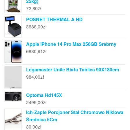
25kg)
72,80
zł
POSNET THERMAL A HD
3688,00
zł
Apple iPhone 14 Pro Max 256GB Srebrny
6830,91
zł
Legamaster Unite Biała Tablica 90X180cm
984,00
zł
Optoma Hd145X
2499,00
zł
Ich-Zapfe Porcjoner Stal Chromowo Niklowa
Średnica 5Cm
30,00
zł