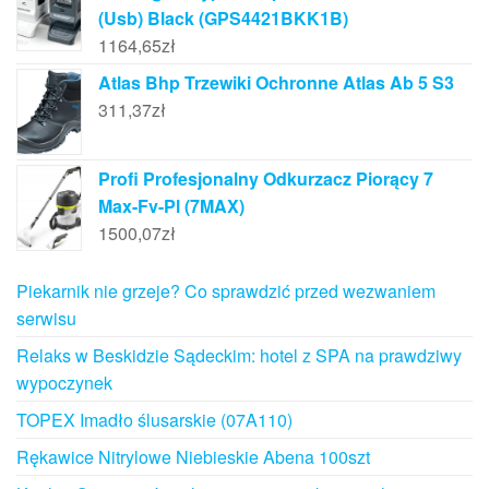
(Usb) Black (GPS4421BKK1B)
1164,65
zł
Atlas Bhp Trzewiki Ochronne Atlas Ab 5 S3
311,37
zł
Profi Profesjonalny Odkurzacz Piorący 7
Max-Fv-Pl (7MAX)
1500,07
zł
Piekarnik nie grzeje? Co sprawdzić przed wezwaniem
serwisu
Relaks w Beskidzie Sądeckim: hotel z SPA na prawdziwy
wypoczynek
TOPEX Imadło ślusarskie (07A110)
Rękawice Nitrylowe Niebieskie Abena 100szt