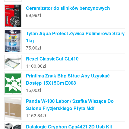
Ceramizator do silników benzynowych
69,99
zł
Tytan Aqua Protect Żywica Polimerowa Szary
1kg
75,00
zł
Rexel ClassicCut CL410
1100,00
zł
Printima Znak Bhp Stłuc Aby Uzyskać
Dostęp 15X15Cm E008
15,00
zł
Panda W-100 Labor / Szafka Wisząca Do
Salonu Fryzjerskiego Płyta Mdf
1162,84
zł
Datalogic Gryphon Gps4421 2D Usb Kit