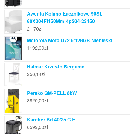
Awenta Kolano Łącznikowe 90St.
60X204Fi150Mm Kp204-23150
21,70
zł
Motorola Moto G72 6/128GB Niebieski
1192,99
zł
Halmar Krzesło Bergamo
256,14
zł
Pereko QM-PELL 8kW
8820,00
zł
Karcher Bd 40/25 C E
6599,00
zł