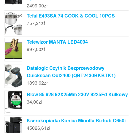
2499,00
zł
Tefal E493SA 74 COOK & COOL 10PCS
757,21
zł
Telewizor MANTA LED4004
997,00
zł
Datalogic Czytnik Bezprzewodowy
Quickscan Qbt2400 (QBT2430BKBTK1)
1893,62
zł
Blow 85 928 92X25Mm 230V 9225Fd Kulkowy
34,00
zł
Kserokopiarka Konica Minolta Bizhub C650i
45026,61
zł