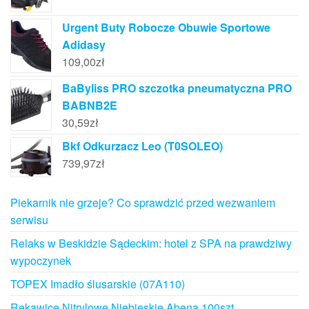
Urgent Buty Robocze Obuwie Sportowe
Adidasy
109,00
zł
BaByliss PRO szczotka pneumatyczna PRO
BABNB2E
30,59
zł
Bkf Odkurzacz Leo (T0SOLEO)
739,97
zł
Piekarnik nie grzeje? Co sprawdzić przed wezwaniem
serwisu
Relaks w Beskidzie Sądeckim: hotel z SPA na prawdziwy
wypoczynek
TOPEX Imadło ślusarskie (07A110)
Rękawice Nitrylowe Niebieskie Abena 100szt