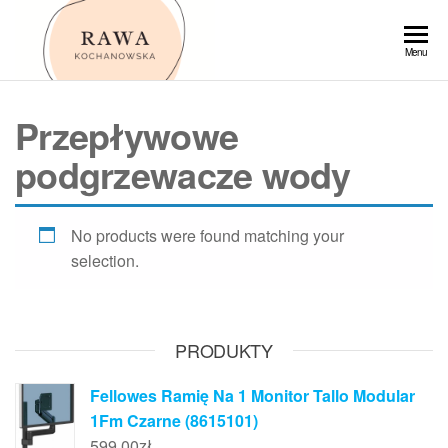
Przejdź
do
Rawa
Menu
treści
Przepływowe
podgrzewacze wody
No products were found matching your
selection.
PRODUKTY
Fellowes Ramię Na 1 Monitor Tallo Modular
1Fm Czarne (8615101)
599,00
zł