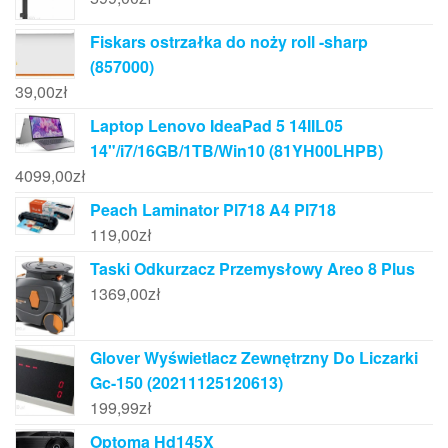
Fiskars ostrzałka do noży roll -sharp
(857000)
39,00
zł
Laptop Lenovo IdeaPad 5 14IIL05
14"/i7/16GB/1TB/Win10 (81YH00LHPB)
4099,00
zł
Peach Laminator Pl718 A4 Pl718
119,00
zł
Taski Odkurzacz Przemysłowy Areo 8 Plus
1369,00
zł
Glover Wyświetlacz Zewnętrzny Do Liczarki
Gc-150 (20211125120613)
199,99
zł
Optoma Hd145X