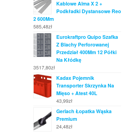
Kablowe Alma X 2 +
Podkładki Dystansowe Reo
2 600Mm
585,48
zł
Eurokraftpro Quipo Szafka
Z Blachy Perforowanej
Przedział 400Mm 12 Półki
Na Kłódkę
3517,80
zł
Kadax Pojemnik
Transporter Skrzynka Na
Mięso + Atest 40L
43,99
zł
Gerlach Łopatka Wąska
Premium
24,48
zł