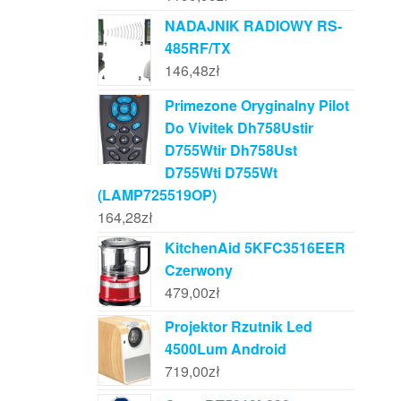
NADAJNIK RADIOWY RS-
485RF/TX
146,48
zł
Primezone Oryginalny Pilot
Do Vivitek Dh758Ustir
D755Wtir Dh758Ust
D755Wti D755Wt
(LAMP725519OP)
164,28
zł
KitchenAid 5KFC3516EER
Czerwony
479,00
zł
Projektor Rzutnik Led
4500Lum Android
719,00
zł