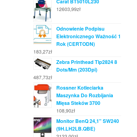
Carat BT5010L230
12603,99
zł
Odnowienie Podpisu
Elektronicznego Ważność 1
Rok (CERTODN)
183,27
zł
Zebra Printhead Tlp2824 8
Dots/Mm (203Dpi)
487,73
zł
Rossner Kotleciarka
Maszynka Do Rozbijania
Mięsa Steków 3700
108,90
zł
Monitor BenQ 24,1" SW240
(9H.LH2LB.QBE)
2123,00
zł