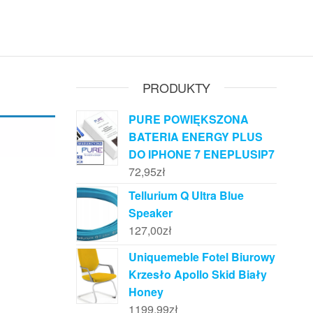
PRODUKTY
PURE POWIĘKSZONA
BATERIA ENERGY PLUS
DO IPHONE 7 ENEPLUSIP7
72,95
zł
Tellurium Q Ultra Blue
Speaker
127,00
zł
Uniquemeble Fotel Biurowy
Krzesło Apollo Skid Biały
Honey
1199,99
zł