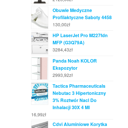
Obuwie Medyczne
Profilaktyczne Saboty 4458
130,00
zł
HP LaserJet Pro M227fdn
MFP (G3Q79A)
3284,43
zł
Panda Noah KOLOR
Ekspozytor
2993,92
zł
Tactica Pharmaceuticals
Nebutac 3 Hipertoniczny
3% Roztwór Nacl Do
Inhalacji 30X 4 Ml
16,99
zł
Cdvi Aluminiowe Korytka