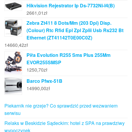
Hikvision Rejestrator Ip Ds-7732Ni-I4(B)
2661,01
zł
Zebra Zt411 8 Dots/Mm (203 Dpi) Disp.
(Colour) Rtc Rfid Epl Zpl Zplii Usb Rs232 Bt
Ethernet (ZT41142T0E00C0Z)
14660,42
zł
Piła Evolution R255 Sms Plus 255Mm
EVOR255SMSP
1250,70
zł
Barco Pfwx-51B
14990,00
zł
Piekarnik nie grzeje? Co sprawdzić przed wezwaniem
serwisu
Relaks w Beskidzie Sądeckim: hotel z SPA na prawdziwy
wypoczynek