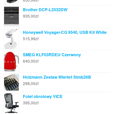
Brother DCP-L2532DW
935,00
zł
Honeywell Voyager-CG 9540, USB Kit White
515,99
zł
SMEG KLF03RDEU Czerwony
640,00
zł
Holzmann Zestaw Wierteł Stmb26B
298,00
zł
Fotel obrotowy VICE
395,00
zł