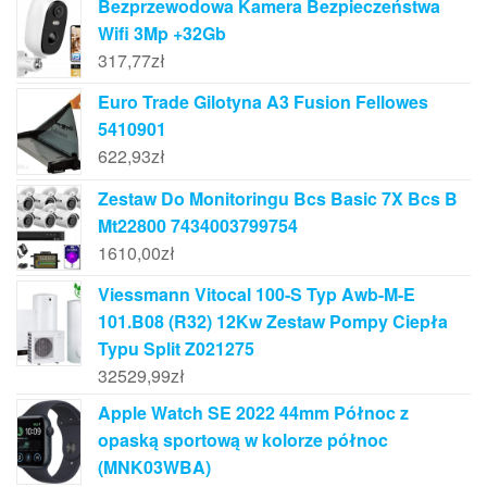
Bezprzewodowa Kamera Bezpieczeństwa
Wifi 3Mp +32Gb
317,77
zł
Euro Trade Gilotyna A3 Fusion Fellowes
5410901
622,93
zł
Zestaw Do Monitoringu Bcs Basic 7X Bcs B
Mt22800 7434003799754
1610,00
zł
Viessmann Vitocal 100-S Typ Awb-M-E
101.B08 (R32) 12Kw Zestaw Pompy Ciepła
Typu Split Z021275
32529,99
zł
Apple Watch SE 2022 44mm Północ z
opaską sportową w kolorze północ
(MNK03WBA)