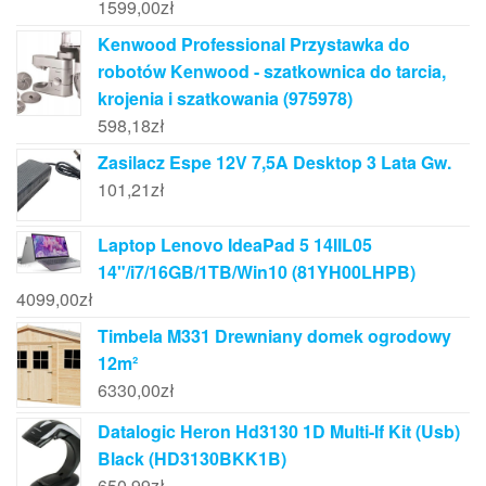
1599,00
zł
Kenwood Professional Przystawka do
robotów Kenwood - szatkownica do tarcia,
krojenia i szatkowania (975978)
598,18
zł
Zasilacz Espe 12V 7,5A Desktop 3 Lata Gw.
101,21
zł
Laptop Lenovo IdeaPad 5 14IIL05
14"/i7/16GB/1TB/Win10 (81YH00LHPB)
4099,00
zł
Timbela M331 Drewniany domek ogrodowy
12m²
6330,00
zł
Datalogic Heron Hd3130 1D Multi-If Kit (Usb)
Black (HD3130BKK1B)
650,99
zł