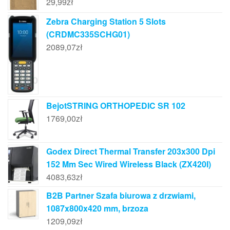
29,99
zł
Zebra Charging Station 5 Slots
(CRDMC335SCHG01)
2089,07
zł
BejotSTRING ORTHOPEDIC SR 102
1769,00
zł
Godex Direct Thermal Transfer 203x300 Dpi
152 Mm Sec Wired Wireless Black (ZX420I)
4083,63
zł
B2B Partner Szafa biurowa z drzwiami,
1087x800x420 mm, brzoza
1209,09
zł