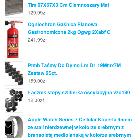
Tim 67X67X3 Cm Ciemnoszary Mat
129,99
zł
Ogniochron Gaśnica Pianowa
Gastronomiczna 2kg Ogwg 2Xabf C
241,99
zł
Ptmb Taśmy Do Dymo Lm D1 19Mmx7M
Zestaw 6Szt.
159,00
zł
Łącznik stopy szlifierka oscylacyjna vzo180
12,00
zł
Apple Watch Series 7 Cellular Koperta 45mm
ze stali nierdzewnej w kolorze srebrnym z
bransoletą mediolańską w kolorze srebrnym