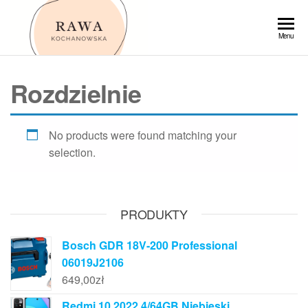
Przejdź
do
Rawa
Menu
treści
Rozdzielnie
No products were found matching your
selection.
PRODUKTY
Bosch GDR 18V-200 Professional
06019J2106
649,00
zł
Redmi 10 2022 4/64GB Niebieski