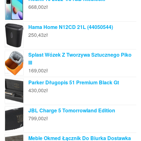
668,00
zł
Hama Home N12CD 21L (44050544)
250,43
zł
Splast Wózek Z Tworzywa Sztucznego Piko
III
169,00
zł
Parker Długopis 51 Premium Black Gt
430,00
zł
JBL Charge 5 Tomorrowland Edition
799,00
zł
Meble Okmed Łącznik Do Biurka Dostawka