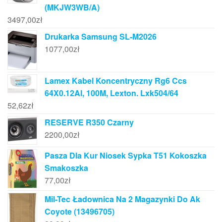
(MKJW3WB/A)
3497,00
zł
Drukarka Samsung SL-M2026
1077,00
zł
Lamex Kabel Koncentryczny Rg6 Ccs
64X0.12Al, 100M, Lexton. Lxk504/64
52,62
zł
RESERVE R350 Czarny
2200,00
zł
Pasza Dla Kur Niosek Sypka T51 Kokoszka
Smakoszka
77,00
zł
Mil-Tec Ładownica Na 2 Magazynki Do Ak
Coyote (13496705)