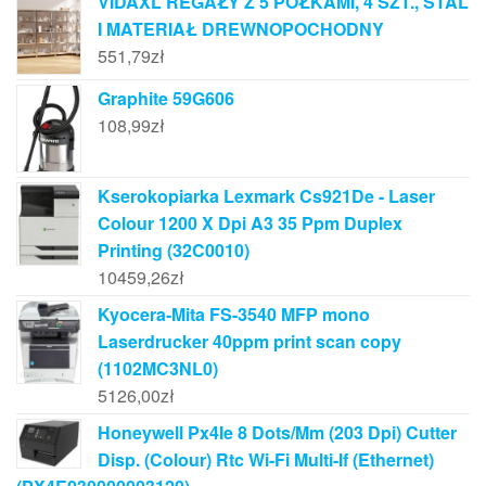
VIDAXL REGAŁY Z 5 PÓŁKAMI, 4 SZT., STAL
I MATERIAŁ DREWNOPOCHODNY
551,79
zł
Graphite 59G606
108,99
zł
Kserokopiarka Lexmark Cs921De - Laser
Colour 1200 X Dpi A3 35 Ppm Duplex
Printing (32C0010)
10459,26
zł
Kyocera-Mita FS-3540 MFP mono
Laserdrucker 40ppm print scan copy
(1102MC3NL0)
5126,00
zł
Honeywell Px4Ie 8 Dots/Mm (203 Dpi) Cutter
Disp. (Colour) Rtc Wi-Fi Multi-If (Ethernet)