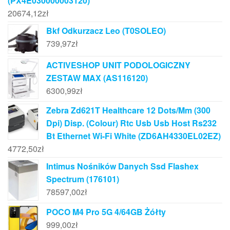
(PX4E030000003120)
20674,12
zł
Bkf Odkurzacz Leo (T0SOLEO)
739,97
zł
ACTIVESHOP UNIT PODOLOGICZNY
ZESTAW MAX (AS116120)
6300,99
zł
Zebra Zd621T Healthcare 12 Dots/Mm (300
Dpi) Disp. (Colour) Rtc Usb Usb Host Rs232
Bt Ethernet Wi-Fi White (ZD6AH4330EL02EZ)
4772,50
zł
Intimus Nośników Danych Ssd Flashex
Spectrum (176101)
78597,00
zł
POCO M4 Pro 5G 4/64GB Żółty
999,00
zł