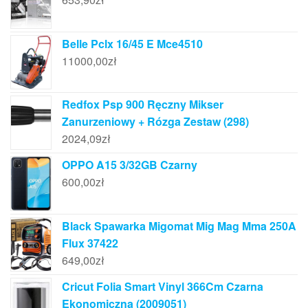
Belle Pclx 16/45 E Mce4510
11000,00
zł
Redfox Psp 900 Ręczny Mikser
Zanurzeniowy + Rózga Zestaw (298)
2024,09
zł
OPPO A15 3/32GB Czarny
600,00
zł
Black Spawarka Migomat Mig Mag Mma 250A
Flux 37422
649,00
zł
Cricut Folia Smart Vinyl 366Cm Czarna
Ekonomiczna (2009051)