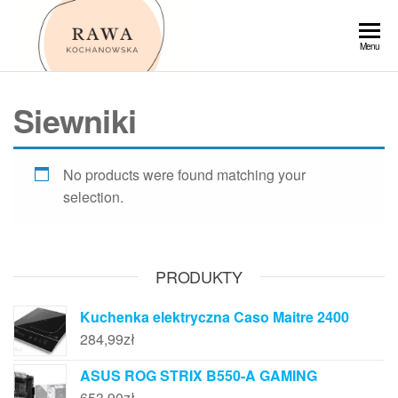
Przejdź
do
Rawa
Menu
treści
Siewniki
No products were found matching your
selection.
PRODUKTY
Kuchenka elektryczna Caso Maitre 2400
284,99
zł
ASUS ROG STRIX B550-A GAMING
653,90
zł