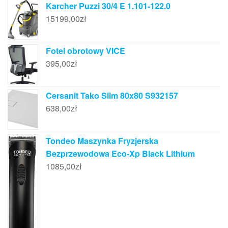
Karcher Puzzi 30/4 E 1.101-122.0
15199,00
zł
Fotel obrotowy VICE
395,00
zł
Cersanit Tako Slim 80x80 S932157
638,00
zł
Tondeo Maszynka Fryzjerska
Bezprzewodowa Eco-Xp Black Lithium
1085,00
zł