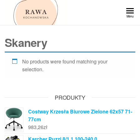
Przejdź
do
Rawa
Menu
treści
Skanery
No products were found matching your
selection.
PRODUKTY
Costway Krzesła Biurowe Zielone 62x57 71-
77cm
983,26
zł
Karcher Puzzi 8/1 1.100-240.0