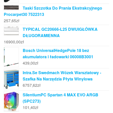
Taski Szczotka Do Prania Ekstrakcyjnego
Procarpet30 7522313
257,65
zł
TYPICAL GC20666-L25 DWUIGŁÓWKA
DŁUGORAMIENNA
16900,00
zł
Bosch UniversalHedgePole 18 bez
akumulatora i ładowarki 06008B3001
439,00
zł
Intra.Se Swedmach Wózek Warsztatowy -
Szafka Na Narzędzia Płyta Winylowa
6757,62
zł
SilentiumPC Spartan 4 MAX EVO ARGB
(SPC273)
101,40
zł