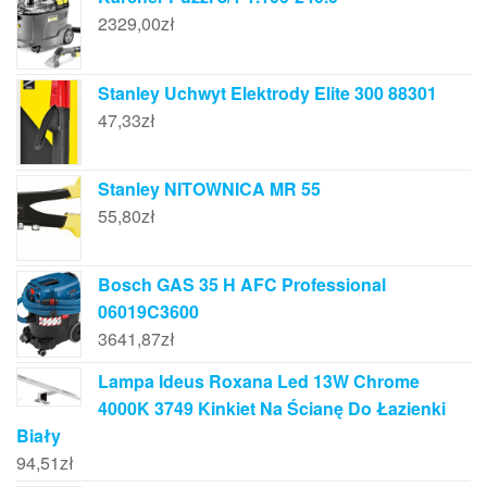
2329,00
zł
Stanley Uchwyt Elektrody Elite 300 88301
47,33
zł
Stanley NITOWNICA MR 55
55,80
zł
Bosch GAS 35 H AFC Professional
06019C3600
3641,87
zł
Lampa Ideus Roxana Led 13W Chrome
4000K 3749 Kinkiet Na Ścianę Do Łazienki
Biały
94,51
zł