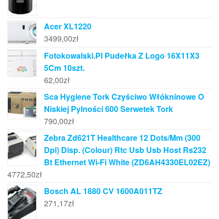
Acer XL1220
3499,00
zł
Fotokowalski.Pl Pudełka Z Logo 16X11X3
5Cm 10szt.
62,00
zł
Sca Hygiene Tork Czyściwo Włókninowe O
Niskiej Pylności 600 Serwetek Tork
790,00
zł
Zebra Zd621T Healthcare 12 Dots/Mm (300
Dpi) Disp. (Colour) Rtc Usb Usb Host Rs232
Bt Ethernet Wi-Fi White (ZD6AH4330EL02EZ)
4772,50
zł
Bosch AL 1880 CV 1600A011TZ
271,17
zł