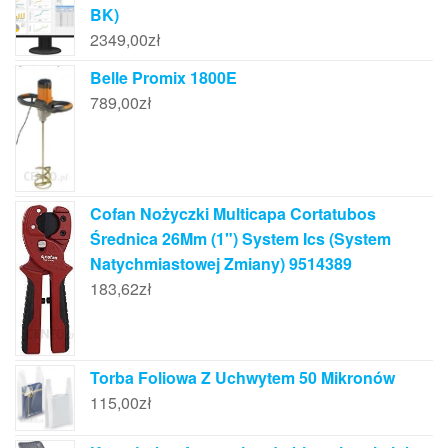
BK)
2349,00
zł
Belle Promix 1800E
789,00
zł
Cofan Nożyczki Multicapa Cortatubos
Średnica 26Mm (1") System Ics (System
Natychmiastowej Zmiany) 9514389
183,62
zł
Torba Foliowa Z Uchwytem 50 Mikronów
115,00
zł