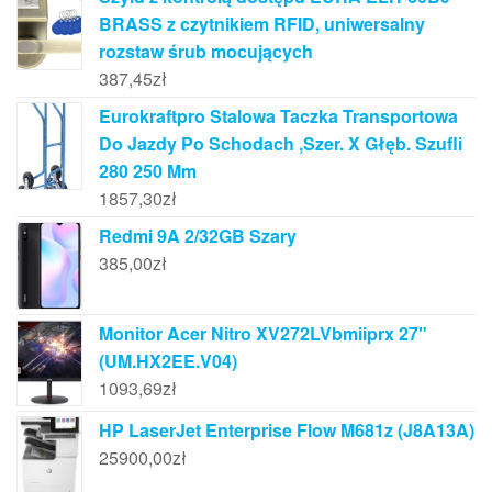
BRASS z czytnikiem RFID, uniwersalny
rozstaw śrub mocujących
387,45
zł
Eurokraftpro Stalowa Taczka Transportowa
Do Jazdy Po Schodach ,Szer. X Głęb. Szufli
280 250 Mm
1857,30
zł
Redmi 9A 2/32GB Szary
385,00
zł
Monitor Acer Nitro XV272LVbmiiprx 27"
(UM.HX2EE.V04)
1093,69
zł
HP LaserJet Enterprise Flow M681z (J8A13A)
25900,00
zł