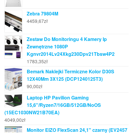
Zebra 79804M
4459,67
zł
Zestaw Do Monitoringu 4 Kamery Ip
Zewnętrzne 1080P
Kgnvr2014Lv24Xkg230Dpv21Tbsw4P2
1783,35
zł
Bemark Naklejki Termiczne Kolor D30S
12X40Mm 3X125 (DCP1240125T3)
90,00
zł
Laptop HP Pavilion Gaming
15,6"/Ryzen7/16GB/512GB/NoOS
(15EC1030NW21B70EA)
4049,00
zł
Monitor EIZO FlexScan 24,1" czarny (EV2457