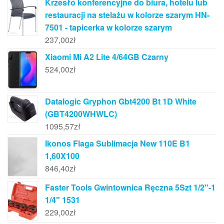
Krzesło konferencyjne do biura, hotelu lub
restauracji na stelażu w kolorze szarym HN-
7501 - tapicerka w kolorze szarym
237,00
zł
Xiaomi Mi A2 Lite 4/64GB Czarny
524,00
zł
Datalogic Gryphon Gbt4200 Bt 1D White
(GBT4200WHWLC)
1095,57
zł
Ikonos Flaga Sublimacja New 110E B1
1,60X100
846,40
zł
Faster Tools Gwintownica Ręczna 5Szt 1/2"-1
1/4" 1531
229,00
zł