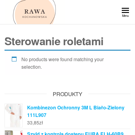
Przejdź
do
Rawa
Menu
treści
Sterowanie roletami
No products were found matching your
selection.
PRODUKTY
Kombinezon Ochronny 3M L Biało-Zielony
111L907
33,85
zł
Szyld z kontrolą dostępu EURA ELH-60B9