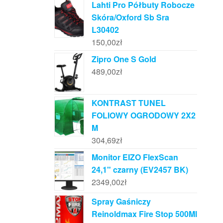
Lahti Pro Półbuty Robocze
Skóra/Oxford Sb Sra
L30402
150,00
zł
Zipro One S Gold
489,00
zł
KONTRAST TUNEL
FOLIOWY OGRODOWY 2X2
M
304,69
zł
Monitor EIZO FlexScan
24,1" czarny (EV2457 BK)
2349,00
zł
Spray Gaśniczy
Reinoldmax Fire Stop 500Ml