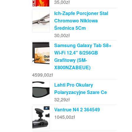
35,00
zł
Ich-Zapfe Porcjoner Stal
Chromowo Niklowa
Średnica 5Cm
30,00
zł
Samsung Galaxy Tab S8+
Wi-Fi 12.4" 8/256GB
Grafitowy (SM-
X800NZABEUE)
4599,00
zł
Lahti Pro Okulary
Polaryzacyjne Szare Ce
32,29
zł
Vantrue N4 2 364549
1045,00
zł