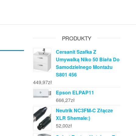
PRODUKTY
Cersanit Szafka Z
Umywalką Niko 50 Biała Do
Samodzielnego Montażu
S801 456
449,97
zł
Epson ELPAP11
666,27
zł
Neutrik NC3FM-C Złącze
XLR Shemale:)
52,00
zł