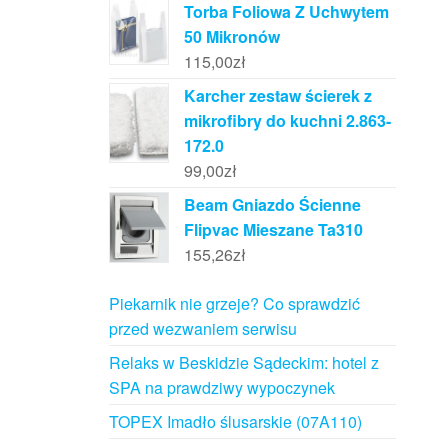
Torba Foliowa Z Uchwytem
50 Mikronów
115,00
zł
Karcher zestaw ścierek z
mikrofibry do kuchni 2.863-
172.0
99,00
zł
Beam Gniazdo Ścienne
Flipvac Mieszane Ta310
155,26
zł
Piekarnik nie grzeje? Co sprawdzić
przed wezwaniem serwisu
Relaks w Beskidzie Sądeckim: hotel z
SPA na prawdziwy wypoczynek
TOPEX Imadło ślusarskie (07A110)