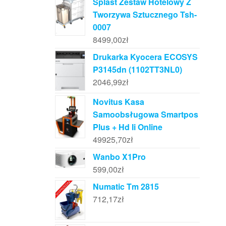
Splast Zestaw Hotelowy Z
Tworzywa Sztucznego Tsh-
0007
8499,00
zł
Drukarka Kyocera ECOSYS
P3145dn (1102TT3NL0)
2046,99
zł
Novitus Kasa
Samoobsługowa Smartpos
Plus + Hd Ii Online
49925,70
zł
Wanbo X1Pro
599,00
zł
Numatic Tm 2815
712,17
zł