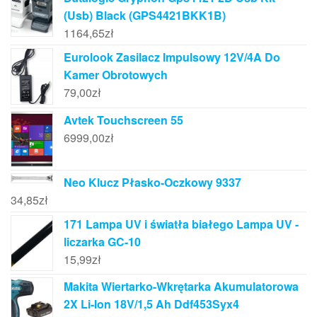
(Usb) Black (GPS4421BKK1B)
1164,65
zł
Eurolook Zasilacz Impulsowy 12V/4A Do
Kamer Obrotowych
79,00
zł
Avtek Touchscreen 55
6999,00
zł
Neo Klucz Płasko-Oczkowy 9337
34,85
zł
171 Lampa UV i światła białego Lampa UV -
liczarka GC-10
15,99
zł
Makita Wiertarko-Wkrętarka Akumulatorowa
2X Li-Ion 18V/1,5 Ah Ddf453Syx4