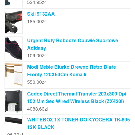
524,95
zł
Skil 9132AA
185,00
zł
Urgent Buty Robocze Obuwie Sportowe
Adidasy
109,00
zł
Modi Meble Biurko Drewno Retro Białe
Fronty 120X60Cm Koma Ii
550,00
zł
Godex Direct Thermal Transfer 203x300 Dpi
152 Mm Sec Wired Wireless Black (ZX420I)
4083,63
zł
WHITEBOX 1X TONER DO KYOCERA TK-895
12K BLACK
106,30
zł