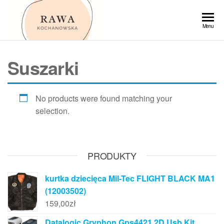
Przejdź
do
Rawa
Menu
treści
Suszarki
No products were found matching your
selection.
PRODUKTY
kurtka dziecięca Mil-Tec FLIGHT BLACK MA1
(12003502)
159,00
zł
Datalogic Gryphon Gps4421 2D Usb Kit