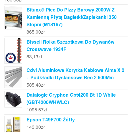
Bituxx® Piec Do Pizzy Barowy 2000W Z
Kamienną Płytą Bagietki/Zapiekanki 350
Stopni (M18167)
865,00
zł
Bissell Rolka Szczotkowa Do Dywanów
Crosswave 1934F
83,13
zł
Cdvi Aluminiowe Korytka Kablowe Alma X 2
+ Podkładki Dystansowe Reo 2 600Mm
585,48
zł
Datalogic Gryphon Gbt4200 Bt 1D White
(GBT4200WHWLC)
1095,57
zł
Epson T49F700 Żółty
143,00
zł