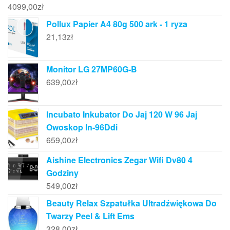
4099,00
zł
Pollux Papier A4 80g 500 ark - 1 ryza
21,13
zł
Monitor LG 27MP60G-B
639,00
zł
Incubato Inkubator Do Jaj 120 W 96 Jaj
Owoskop In-96Ddi
659,00
zł
Aishine Electronics Zegar Wifi Dv80 4
Godziny
549,00
zł
Beauty Relax Szpatułka Ultradźwiękowa Do
Twarzy Peel & Lift Ems
328,00
zł