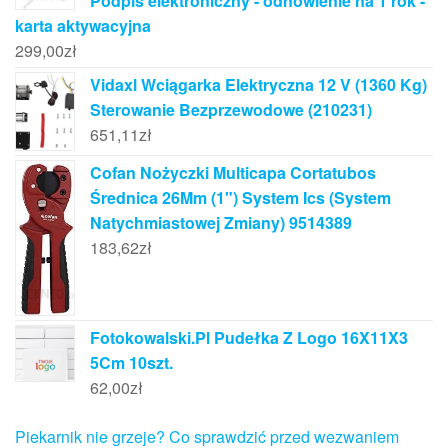
Podpis elektroniczny - odnowienie na 1 rok -
karta aktywacyjna
299,00
zł
Vidaxl Wciągarka Elektryczna 12 V (1360 Kg)
Sterowanie Bezprzewodowe (210231)
651,11
zł
Cofan Nożyczki Multicapa Cortatubos
Średnica 26Mm (1") System Ics (System
Natychmiastowej Zmiany) 9514389
183,62
zł
Fotokowalski.Pl Pudełka Z Logo 16X11X3
5Cm 10szt.
62,00
zł
Piekarnik nie grzeje? Co sprawdzić przed wezwaniem