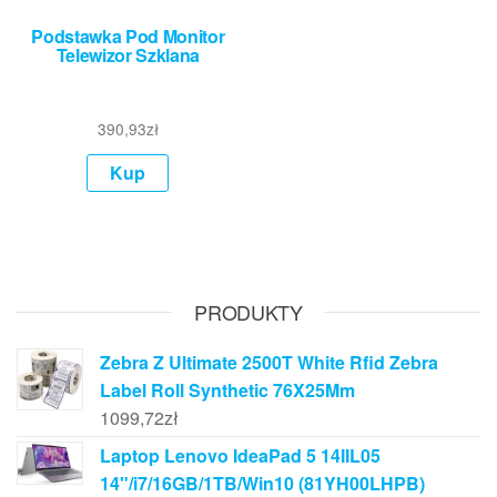
Podstawka Pod Monitor
Telewizor Szklana
390,93
zł
Kup
PRODUKTY
Zebra Z Ultimate 2500T White Rfid Zebra
Label Roll Synthetic 76X25Mm
1099,72
zł
Laptop Lenovo IdeaPad 5 14IIL05
14"/i7/16GB/1TB/Win10 (81YH00LHPB)