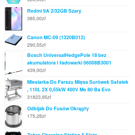
Redmi 9A 2/32GB Szary
385,00
zł
Canon MC-09 (1320B012)
290,55
zł
Bosch UniversalHedgePole 18 bez
akumulatora i ładowarki 06008B3001
439,00
zł
Miesiarka Do Farszu Mięsa Surówek Sałatek
, 110L 2X 0,55kW 400V Me 80 Ba Evo
31823,95
zł
Odbijak Do Fusów Okrągły
175,28
zł
Zebra Charging Station 5 Slots