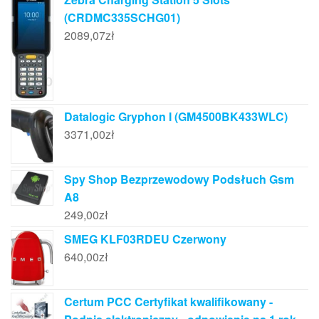
(CRDMC335SCHG01)
2089,07
zł
Datalogic Gryphon I (GM4500BK433WLC)
3371,00
zł
Spy Shop Bezprzewodowy Podsłuch Gsm
A8
249,00
zł
SMEG KLF03RDEU Czerwony
640,00
zł
Certum PCC Certyfikat kwalifikowany -