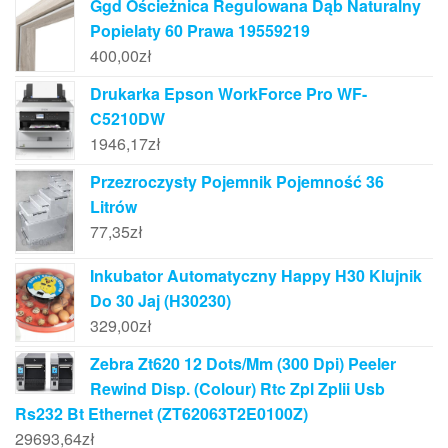
Ggd Ościeżnica Regulowana Dąb Naturalny
Popielaty 60 Prawa 19559219
400,00
zł
Drukarka Epson WorkForce Pro WF-
C5210DW
1946,17
zł
Przezroczysty Pojemnik Pojemność 36
Litrów
77,35
zł
Inkubator Automatyczny Happy H30 Klujnik
Do 30 Jaj (H30230)
329,00
zł
Zebra Zt620 12 Dots/Mm (300 Dpi) Peeler
Rewind Disp. (Colour) Rtc Zpl Zplii Usb
Rs232 Bt Ethernet (ZT62063T2E0100Z)
29693,64
zł