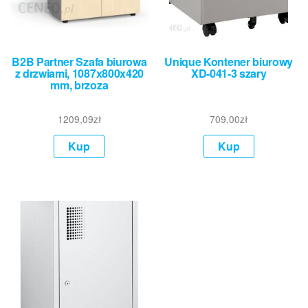
B2B Partner Szafa biurowa
Unique Kontener biurowy
z drzwiami, 1087x800x420
XD-041-3 szary
mm, brzoza
1209,09
zł
709,00
zł
Kup
Kup