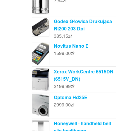
7,64
zł
Godex Głowica Drukująca
Rt200 203 Dpi
385,15
zł
Novitus Nano E
1599,00
zł
Xerox WorkCentre 6515DN
(6515V_DN)
2199,99
zł
Optoma Hd25E
2999,00
zł
Honeywell - handheld belt
clip healthcare