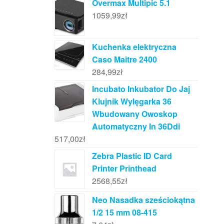
Overmax Multipic 5.1
1059,99
zł
Kuchenka elektryczna
Caso Maitre 2400
284,99
zł
Incubato Inkubator Do Jaj
Klujnik Wylęgarka 36
Wbudowany Owoskop
Automatyczny In 36Ddi
517,00
zł
Zebra Plastic ID Card
Printer Printhead
2568,55
zł
Neo Nasadka sześciokątna
1/2 15 mm 08-415