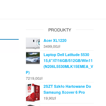
PRODUKTY
Acer XL1220
3499,00
zł
Laptop Dell Latitude 5530
15,6"/i7/16GB/512GB/Win11
(N206L5530MLK15EMEA_V
P)
7219,00
zł
2SZT Szkło Hartowane Do
Samsung Xcover 6 Pro
19,90
zł