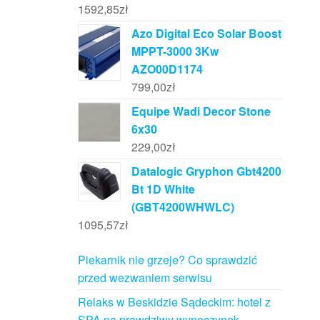
1592,85
zł
Azo Digital Eco Solar Boost
MPPT-3000 3Kw
AZO00D1174
799,00
zł
Equipe Wadi Decor Stone
6x30
229,00
zł
Datalogic Gryphon Gbt4200
Bt 1D White
(GBT4200WHWLC)
1095,57
zł
Piekarnik nie grzeje? Co sprawdzić
przed wezwaniem serwisu
Relaks w Beskidzie Sądeckim: hotel z
SPA na prawdziwy wypoczynek