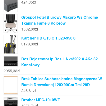
424,35
zł
Grospol Fotel Biurowy Maxpro Ws Chrome
Tkanina Fame 8 Kolorów
1562,00
zł
Karcher HD 6/13 C 1.520-950.0
3178,00
zł
Bcs Rejestrator Ip Bcs L Nvr3202 A 4Ke 32
Kanałowy
2055,33
zł
Brak Tablica Suchoscieralna Magnetyczna W
Ramie Drewnianej 120X90Cm Tm129D
246,61
zł
Brother MFC-1910WE
1076,71
zł