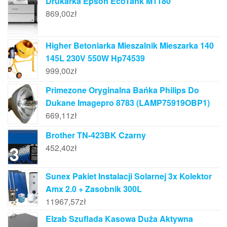
Drukarka Epson EcoTank M1180
869,00
zł
Higher Betoniarka Mieszalnik Mieszarka 140
145L 230V 550W Hp74539
999,00
zł
Primezone Oryginalna Bańka Philips Do
Dukane Imagepro 8783 (LAMP75919OBP1)
669,11
zł
Brother TN-423BK Czarny
452,40
zł
Sunex Pakiet Instalacji Solarnej 3x Kolektor
Amx 2.0 + Zasobnik 300L
11967,57
zł
Elzab Szuflada Kasowa Duża Aktywna