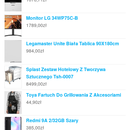
Monitor LG 34WP75C-B
1789,00
zł
Legamaster Unite Biała Tablica 90X180cm
984,00
zł
Splast Zestaw Hotelowy Z Tworzywa
Sztucznego Tsh-0007
8499,00
zł
Toya Fartuch Do Grillowania Z Akcesoriami
44,90
zł
Redmi 9A 2/32GB Szary
385,00
zł