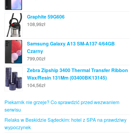
Graphite 59G606
108,99
zł
Samsung Galaxy A13 SM-A137 4/64GB
Czarny
799,00
zł
Zebra Zipship 3400 Thermal Transfer Ribbon
Wax/Resin 131Mm (03400BK13145)
104,56
zł
Piekarnik nie grzeje? Co sprawdzić przed wezwaniem
serwisu
Relaks w Beskidzie Sądeckim: hotel z SPA na prawdziwy
wypoczynek