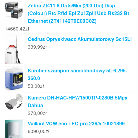
Zebra Zt411 8 Dots/Mm (203 Dpi) Disp.
(Colour) Rtc Rfid Epl Zpl Zplii Usb Rs232 Bt
Ethernet (ZT41142T0E00C0Z)
14660,42
zł
Cedrus Opryskiwacz Akumulatorowy Sc15Li
339,99
zł
Karcher szampon samochodowy 5L 6.295-
360.0
53,00
zł
Kamera DH-HAC-HFW1500TP-0280B 5Mpx
Dahua
278,00
zł
Vaillant VCW eco TEC pro 236/5 10021899
6090,00
zł