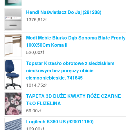
Hendi Naświetlacz Do Jaj (281208)
1376,61
zł
Modi Meble Biurko Dąb Sonoma Białe Fronty
100X50Cm Koma Ii
520,00
zł
Topstar Krzesło obrotowe z siedziskiem
nieckowym bez poręczy obicie
ciemnoniebieskie. 741645
1014,75
zł
TAPETA 3D DUŻE KWIATY RÓŻE CZARNE
TŁO FLIZELINA
59,00
zł
Logitech K380 US (920011180)
169,00
zł