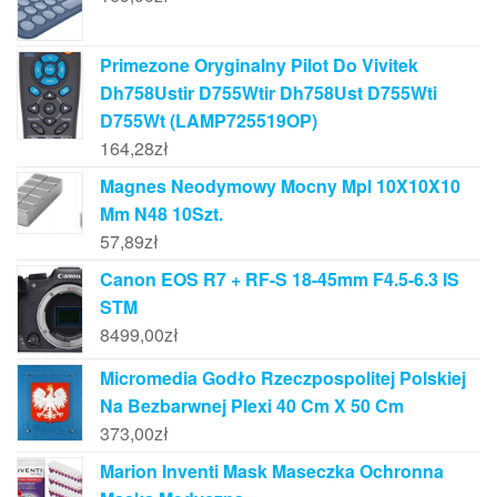
Primezone Oryginalny Pilot Do Vivitek
Dh758Ustir D755Wtir Dh758Ust D755Wti
D755Wt (LAMP725519OP)
164,28
zł
Magnes Neodymowy Mocny Mpl 10X10X10
Mm N48 10Szt.
57,89
zł
Canon EOS R7 + RF-S 18-45mm F4.5-6.3 IS
STM
8499,00
zł
Micromedia Godło Rzeczpospolitej Polskiej
Na Bezbarwnej Plexi 40 Cm X 50 Cm
373,00
zł
Marion Inventi Mask Maseczka Ochronna