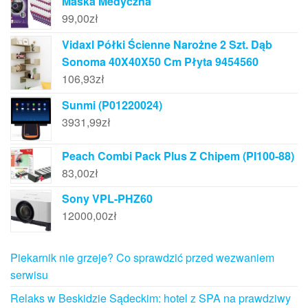
Maska Medyczna
99,00
zł
Vidaxl Półki Ścienne Narożne 2 Szt. Dąb
Sonoma 40X40X50 Cm Płyta 9454560
106,93
zł
Sunmi (P01220024)
3931,99
zł
Peach Combi Pack Plus Z Chipem (PI100-88)
83,00
zł
Sony VPL-PHZ60
12000,00
zł
Piekarnik nie grzeje? Co sprawdzić przed wezwaniem
serwisu
Relaks w Beskidzie Sądeckim: hotel z SPA na prawdziwy