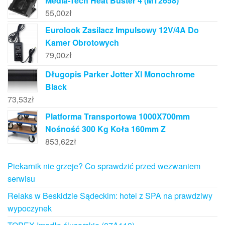
Media-Tech Heat Buster 4 (MT2658)
55,00
zł
Eurolook Zasilacz Impulsowy 12V/4A Do
Kamer Obrotowych
79,00
zł
Długopis Parker Jotter Xl Monochrome
Black
73,53
zł
Platforma Transportowa 1000X700mm
Nośność 300 Kg Koła 160mm Z
853,62
zł
Piekarnik nie grzeje? Co sprawdzić przed wezwaniem
serwisu
Relaks w Beskidzie Sądeckim: hotel z SPA na prawdziwy
wypoczynek