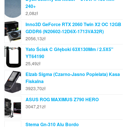
240+
2,08
zł
Inno3D GeForce RTX 2060 Twin X2 OC 12GB
GDDR6 (N20602-12D6X-1713VA32R)
2056,13
zł
Yato Ścisk C Głęboki 63X130Mm / 2.5X5"
YT64190
25,49
zł
Elzab Sigma (Czarno-Jasno Popielata) Kasa
Fiskalna
3923,70
zł
ASUS ROG MAXIMUS Z790 HERO
3047,21
zł
Stema Gn-310 Alu Bordo