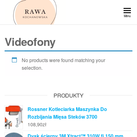
Przejdź
do
Rawa
Menu
treści
Videofony
No products were found matching your
selection.
PRODUKTY
Rossner Kotleciarka Maszynka Do
Rozbijania Mięsa Steków 3700
108,90
zł
Dysk ścierny 3M Xtract™ 310W fi 150 mm