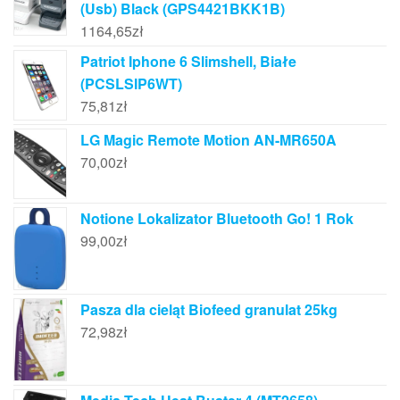
(Usb) Black (GPS4421BKK1B)
1164,65
zł
Patriot Iphone 6 Slimshell, Białe
(PCSLSIP6WT)
75,81
zł
LG Magic Remote Motion AN-MR650A
70,00
zł
Notione Lokalizator Bluetooth Go! 1 Rok
99,00
zł
Pasza dla cieląt Biofeed granulat 25kg
72,98
zł