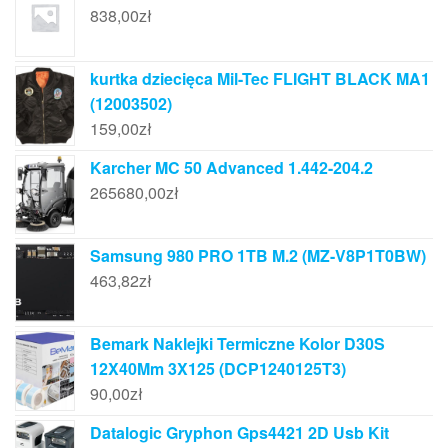
838,00
zł
kurtka dziecięca Mil-Tec FLIGHT BLACK MA1
(12003502)
159,00
zł
Karcher MC 50 Advanced 1.442-204.2
265680,00
zł
Samsung 980 PRO 1TB M.2 (MZ-V8P1T0BW)
463,82
zł
Bemark Naklejki Termiczne Kolor D30S
12X40Mm 3X125 (DCP1240125T3)
90,00
zł
Datalogic Gryphon Gps4421 2D Usb Kit