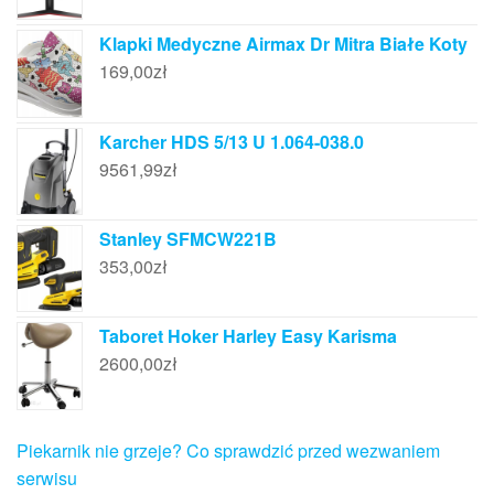
Klapki Medyczne Airmax Dr Mitra Białe Koty
169,00
zł
Karcher HDS 5/13 U 1.064-038.0
9561,99
zł
Stanley SFMCW221B
353,00
zł
Taboret Hoker Harley Easy Karisma
2600,00
zł
Piekarnik nie grzeje? Co sprawdzić przed wezwaniem
serwisu