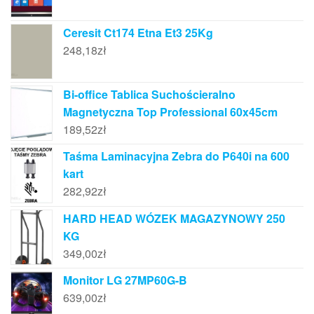
Ceresit Ct174 Etna Et3 25Kg
248,18
zł
Bi-office Tablica Suchościeralno
Magnetyczna Top Professional 60x45cm
189,52
zł
Taśma Laminacyjna Zebra do P640i na 600
kart
282,92
zł
HARD HEAD WÓZEK MAGAZYNOWY 250
KG
349,00
zł
Monitor LG 27MP60G-B
639,00
zł