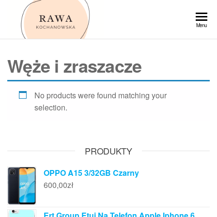
Przejdź
do
Rawa
Menu
treści
Węże i zraszacze
No products were found matching your
selection.
PRODUKTY
OPPO A15 3/32GB Czarny
600,00
zł
Ert Group Etui Na Telefon Apple Iphone 6