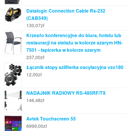
Datalogic Connection Cable Rs-232
(CAB549)
130,07
zł
Krzesło konferencyjne do biura, hotelu lub
restauracji na stelażu w kolorze szarym HN-
7501 - tapicerka w kolorze szarym
237,00
zł
Łącznik stopy szlifierka oscylacyjna vzo180
12,00
zł
NADAJNIK RADIOWY RS-485RF/TX
146,48
zł
Avtek Touchscreen 55
6999,00
zł