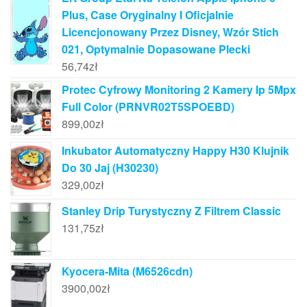
Plus, Case Oryginalny I Oficjalnie
Licencjonowany Przez Disney, Wzór Stich
021, Optymalnie Dopasowane Plecki
56,74
zł
Protec Cyfrowy Monitoring 2 Kamery Ip 5Mpx
Full Color (PRNVR02T5SPOEBD)
899,00
zł
Inkubator Automatyczny Happy H30 Klujnik
Do 30 Jaj (H30230)
329,00
zł
Stanley Drip Turystyczny Z Filtrem Classic
131,75
zł
Kyocera-Mita (M6526cdn)
3900,00
zł