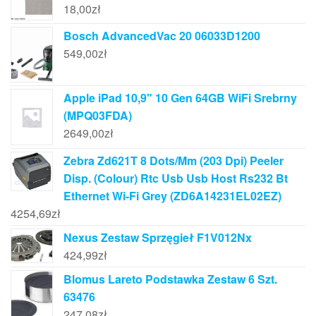
18,00
zł
Bosch AdvancedVac 20 06033D1200
549,00
zł
Apple iPad 10,9" 10 Gen 64GB WiFi Srebrny
(MPQ03FDA)
2649,00
zł
Zebra Zd621T 8 Dots/Mm (203 Dpi) Peeler
Disp. (Colour) Rtc Usb Usb Host Rs232 Bt
Ethernet Wi-Fi Grey (ZD6A14231EL02EZ)
4254,69
zł
Nexus Zestaw Sprzęgieł F1V012Nx
424,99
zł
Blomus Lareto Podstawka Zestaw 6 Szt.
63476
247,08
zł