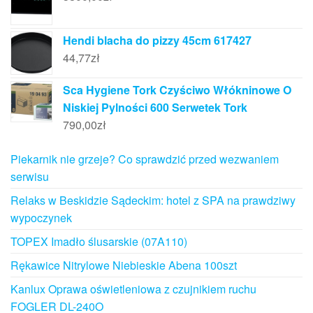
Hendi blacha do pizzy 45cm 617427
44,77
zł
Sca Hygiene Tork Czyściwo Włókninowe O
Niskiej Pylności 600 Serwetek Tork
790,00
zł
Piekarnik nie grzeje? Co sprawdzić przed wezwaniem
serwisu
Relaks w Beskidzie Sądeckim: hotel z SPA na prawdziwy
wypoczynek
TOPEX Imadło ślusarskie (07A110)
Rękawice Nitrylowe Niebieskie Abena 100szt
Kanlux Oprawa oświetleniowa z czujnikiem ruchu
FOGLER DL-240O