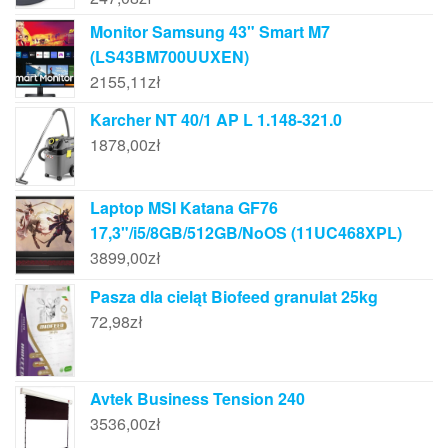
Monitor Samsung 43" Smart M7
(LS43BM700UUXEN)
2155,11
zł
Karcher NT 40/1 AP L 1.148-321.0
1878,00
zł
Laptop MSI Katana GF76
17,3"/i5/8GB/512GB/NoOS (11UC468XPL)
3899,00
zł
Pasza dla cieląt Biofeed granulat 25kg
72,98
zł
Avtek Business Tension 240
3536,00
zł