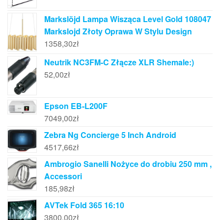
Markslöjd Lampa Wisząca Level Gold 108047
Markslojd Złoty Oprawa W Stylu Design
1358,30
zł
Neutrik NC3FM-C Złącze XLR Shemale:)
52,00
zł
Epson EB-L200F
7049,00
zł
Zebra Ng Concierge 5 Inch Android
4517,66
zł
Ambrogio Sanelli Nożyce do drobiu 250 mm ,
Accessori
185,98
zł
AVTek Fold 365 16:10
3800,00
zł