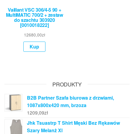
Vaillant VSC 306/4-5 90 +
MultiMATIC 700/2 + zestaw
do szachtu 303920
[0010018222]
12680,00
zł
Kup
PRODUKTY
B2B Partner Szafa biurowa z drzwiami,
1087x800x420 mm, brzoza
1209,09
zł
Jhk Tsuastrp T Shirt Męski Bez Rękawów
Szary Melanż Xl