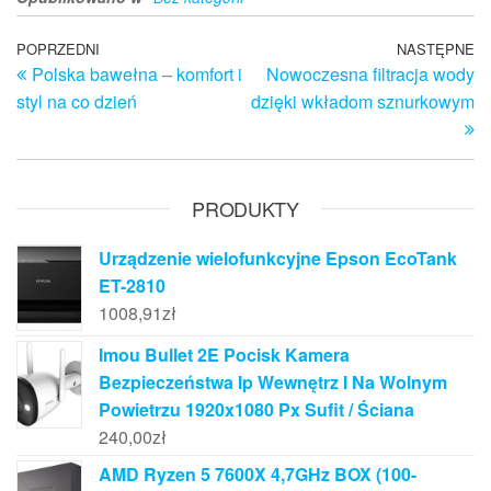
Nawigacja
Poprzedni
POPRZEDNI
NASTĘPNE
N
Polska bawełna – komfort i
Nowoczesna filtracja wody
wpis
w
wpisu
styl na co dzień
dzięki wkładom sznurkowym
PRODUKTY
Urządzenie wielofunkcyjne Epson EcoTank
ET-2810
1008,91
zł
Imou Bullet 2E Pocisk Kamera
Bezpieczeństwa Ip Wewnętrz I Na Wolnym
Powietrzu 1920x1080 Px Sufit / Ściana
240,00
zł
AMD Ryzen 5 7600X 4,7GHz BOX (100-