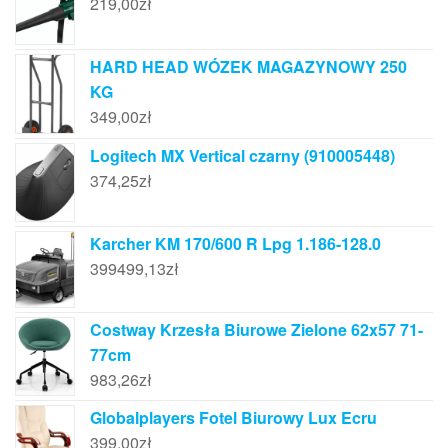
219,00
zł
HARD HEAD WÓZEK MAGAZYNOWY 250
KG
349,00
zł
Logitech MX Vertical czarny (910005448)
374,25
zł
Karcher KM 170/600 R Lpg 1.186-128.0
399499,13
zł
Costway Krzesła Biurowe Zielone 62x57 71-
77cm
983,26
zł
Globalplayers Fotel Biurowy Lux Ecru
399,00
zł