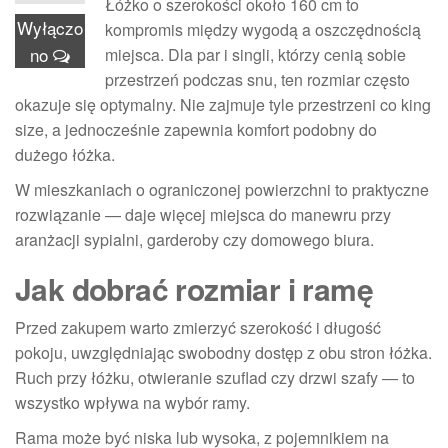
Łóżko o szerokości około 160 cm to
Wyłączo
kompromis między wygodą a oszczędnością
no
miejsca. Dla par i singli, którzy cenią sobie
przestrzeń podczas snu, ten rozmiar często
okazuje się optymalny. Nie zajmuje tyle przestrzeni co king
size, a jednocześnie zapewnia komfort podobny do
dużego łóżka.
W mieszkaniach o ograniczonej powierzchni to praktyczne
rozwiązanie — daje więcej miejsca do manewru przy
aranżacji sypialni, garderoby czy domowego biura.
Jak dobrać rozmiar i ramę
Przed zakupem warto zmierzyć szerokość i długość
pokoju, uwzględniając swobodny dostęp z obu stron łóżka.
Ruch przy łóżku, otwieranie szuflad czy drzwi szafy — to
wszystko wpływa na wybór ramy.
Rama może być niska lub wysoka, z pojemnikiem na