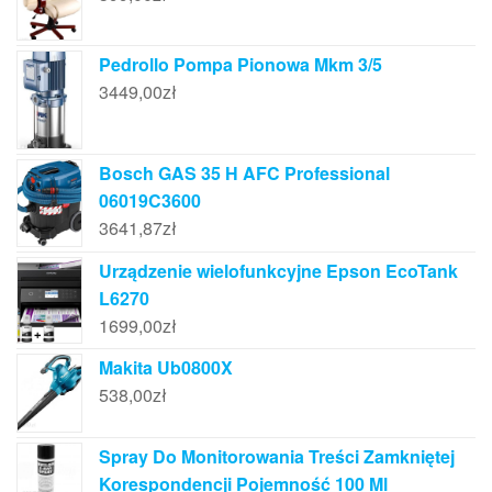
Pedrollo Pompa Pionowa Mkm 3/5
3449,00
zł
Bosch GAS 35 H AFC Professional
06019C3600
3641,87
zł
Urządzenie wielofunkcyjne Epson EcoTank
L6270
1699,00
zł
Makita Ub0800X
538,00
zł
Spray Do Monitorowania Treści Zamkniętej
Korespondencji Pojemność 100 Ml