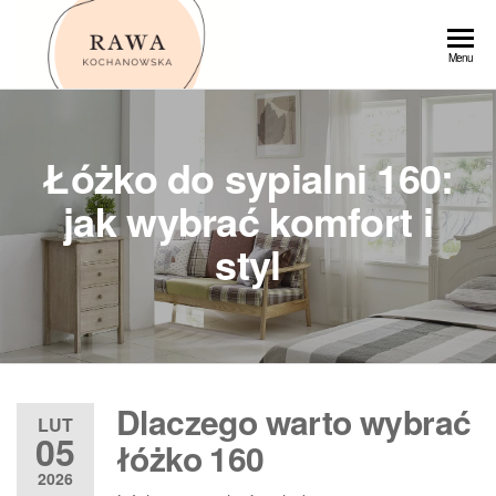
Przejdź
do
Rawa
Menu
treści
Łóżko do sypialni 160:
jak wybrać komfort i
styl
Dlaczego warto wybrać
LUT
05
łóżko 160
2026