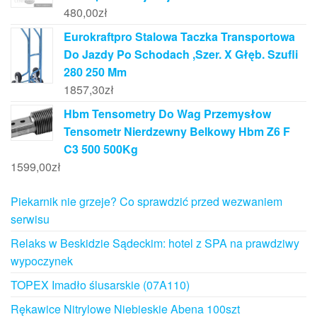
480,00
zł
Eurokraftpro Stalowa Taczka Transportowa
Do Jazdy Po Schodach ,Szer. X Głęb. Szufli
280 250 Mm
1857,30
zł
Hbm Tensometry Do Wag Przemysłow
Tensometr Nierdzewny Belkowy Hbm Z6 F
C3 500 500Kg
1599,00
zł
Piekarnik nie grzeje? Co sprawdzić przed wezwaniem
serwisu
Relaks w Beskidzie Sądeckim: hotel z SPA na prawdziwy
wypoczynek
TOPEX Imadło ślusarskie (07A110)
Rękawice Nitrylowe Niebieskie Abena 100szt