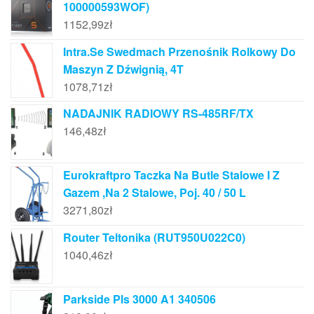
100000593WOF)
1152,99
zł
Intra.Se Swedmach Przenośnik Rolkowy Do
Maszyn Z Dźwignią, 4T
1078,71
zł
NADAJNIK RADIOWY RS-485RF/TX
146,48
zł
Eurokraftpro Taczka Na Butle Stalowe I Z
Gazem ,Na 2 Stalowe, Poj. 40 / 50 L
3271,80
zł
Router Teltonika (RUT950U022C0)
1040,46
zł
Parkside Pls 3000 A1 340506