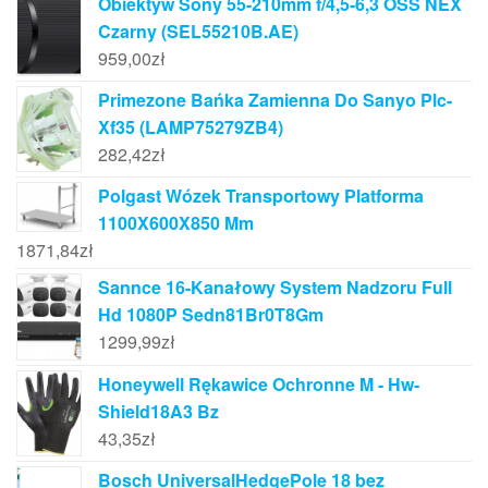
Obiektyw Sony 55-210mm f/4,5-6,3 OSS NEX
Czarny (SEL55210B.AE)
959,00
zł
Primezone Bańka Zamienna Do Sanyo Plc-
Xf35 (LAMP75279ZB4)
282,42
zł
Polgast Wózek Transportowy Platforma
1100X600X850 Mm
1871,84
zł
Sannce 16-Kanałowy System Nadzoru Full
Hd 1080P Sedn81Br0T8Gm
1299,99
zł
Honeywell Rękawice Ochronne M - Hw-
Shield18A3 Bz
43,35
zł
Bosch UniversalHedgePole 18 bez