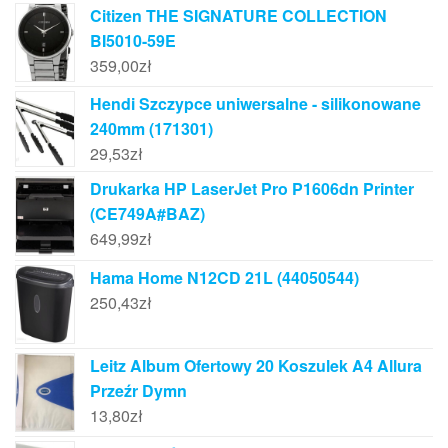
Citizen THE SIGNATURE COLLECTION
BI5010-59E
359,00
zł
Hendi Szczypce uniwersalne - silikonowane
240mm (171301)
29,53
zł
Drukarka HP LaserJet Pro P1606dn Printer
(CE749A#BAZ)
649,99
zł
Hama Home N12CD 21L (44050544)
250,43
zł
Leitz Album Ofertowy 20 Koszulek A4 Allura
Przeźr Dymn
13,80
zł