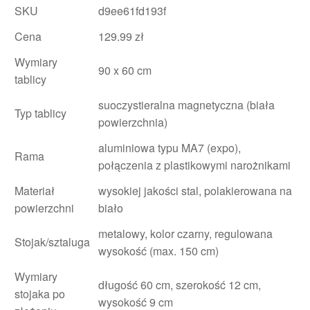
SKU
d9ee61fd193f
Cena
129.99 zł
Wymiary
90 x 60 cm
tablicy
suoczystieralna magnetyczna (biała
Typ tablicy
powierzchnia)
aluminiowa typu MA7 (expo),
Rama
połączenia z plastikowymi narożnikami
Materiał
wysokiej jakości stal, polakierowana na
powierzchni
biało
metalowy, kolor czarny, regulowana
Stojak/sztaluga
wysokość (max. 150 cm)
Wymiary
długość 60 cm, szerokość 12 cm,
stojaka po
wysokość 9 cm