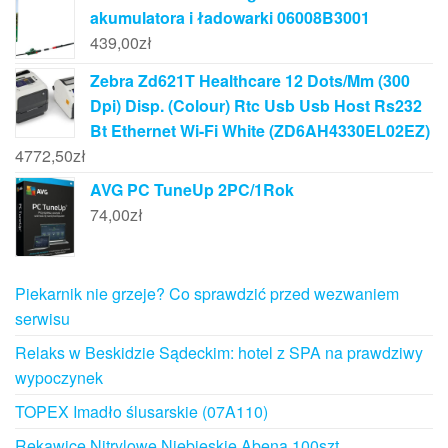
akumulatora i ładowarki 06008B3001
439,00
zł
Zebra Zd621T Healthcare 12 Dots/Mm (300
Dpi) Disp. (Colour) Rtc Usb Usb Host Rs232
Bt Ethernet Wi-Fi White (ZD6AH4330EL02EZ)
4772,50
zł
AVG PC TuneUp 2PC/1Rok
74,00
zł
Piekarnik nie grzeje? Co sprawdzić przed wezwaniem
serwisu
Relaks w Beskidzie Sądeckim: hotel z SPA na prawdziwy
wypoczynek
TOPEX Imadło ślusarskie (07A110)
Rękawice Nitrylowe Niebieskie Abena 100szt