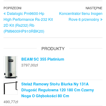
Nawigacja
Poprzedni
POPRZEDNI
NASTĘPNE
N
Datalogic Pm9600-Hp
Koncentrator tlenu Inogen
wpis
w
wpisu
High Performance Rs-232 Kit
Rove 6 przenośny
2D Kit (Rs232) Rb
(PM9600HP910RBK20)
PRODUKTY
BEAM SC 355 Platinium
3797,00
zł
Stelaż Ramowy Stołu Biurka Ny 131A
Długość Regulowna 120 180 Cm Czarny
Noga O Głębokości 80 Cm
490,77
zł