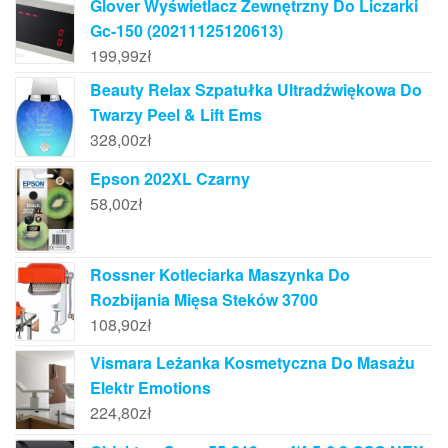
Glover Wyświetlacz Zewnętrzny Do Liczarki
Gc-150 (20211125120613)
199,99
zł
Beauty Relax Szpatułka Ultradźwiękowa Do
Twarzy Peel & Lift Ems
328,00
zł
Epson 202XL Czarny
58,00
zł
Rossner Kotleciarka Maszynka Do
Rozbijania Mięsa Steków 3700
108,90
zł
Vismara Leżanka Kosmetyczna Do Masażu
Elektr Emotions
224,80
zł