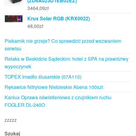
(ZD6A023D1EB02EZ)
3464,09
zł
Krux Solar RGB (KRX0022)
48,00
zł
Piekarnik nie grzeje? Co sprawdzić przed wezwaniem
serwisu
Relaks w Beskidzie Sądeckim: hotel z SPA na prawdziwy
wypoczynek
TOPEX Imadło ślusarskie (07A110)
Rękawice Nitrylowe Niebieskie Abena 100szt
Kanlux Oprawa oświetleniowa z czujnikiem ruchu
FOGLER DL-240O
zzzzz
Szukaj