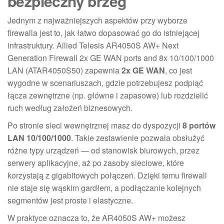
bezpieczny brzeg
Jednym z najważniejszych aspektów przy wyborze
firewalla jest to, jak łatwo dopasować go do istniejącej
infrastruktury. Allied Telesis AR4050S AW+ Next
Generation Firewall 2x GE WAN ports and 8x 10/100/1000
LAN (ATAR4050S50) zapewnia
2x GE WAN
, co jest
wygodne w scenariuszach, gdzie potrzebujesz podpiąć
łącza zewnętrzne (np. główne i zapasowe) lub rozdzielić
ruch według założeń biznesowych.
Po stronie sieci wewnętrznej masz do dyspozycji
8 portów
LAN 10/100/1000
. Takie zestawienie pozwala obsłużyć
różne typy urządzeń — od stanowisk biurowych, przez
serwery aplikacyjne, aż po zasoby sieciowe, które
korzystają z gigabitowych połączeń. Dzięki temu firewall
nie staje się wąskim gardłem, a podłączanie kolejnych
segmentów jest proste i elastyczne.
W praktyce oznacza to, że AR4050S AW+ możesz