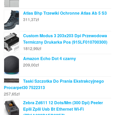
Atlas Bhp Trzewiki Ochronne Atlas Ab 5 S3
311,37
zł
Custom Modus 3 203x203 Dpi Przewodowa
Termiczny Drukarka Pos (915LF010700300)
1812,99
zł
Amazon Echo Dot 4 czarny
209,00
zł
Taski Szczotka Do Prania Ekstrakcyjnego
Procarpet30 7522313
257,65
zł
Zebra Zd611 12 Dots/Mm (300 Dpi) Peeler
Eplii Zplii Usb Bt Ethernet Wi-Fi