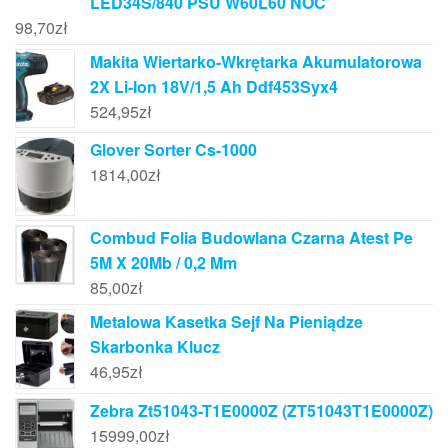
LED34S/840 PSU W60L60 NOC
98,70
zł
Makita Wiertarko-Wkrętarka Akumulatorowa
2X Li-Ion 18V/1,5 Ah Ddf453Syx4
524,95
zł
Glover Sorter Cs-1000
1814,00
zł
Combud Folia Budowlana Czarna Atest Pe
5M X 20Mb / 0,2 Mm
85,00
zł
Metalowa Kasetka Sejf Na Pieniądze
Skarbonka Klucz
46,95
zł
Zebra Zt51043-T1E0000Z (ZT51043T1E0000Z)
15999,00
zł