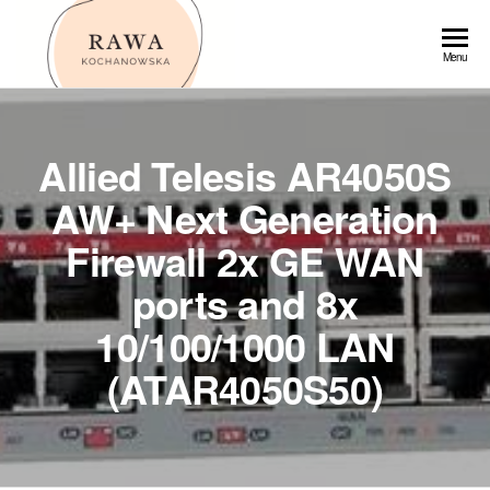
Przejdź
do
Rawa
Menu
treści
Allied Telesis AR4050S
AW+ Next Generation
Firewall 2x GE WAN
ports and 8x
10/100/1000 LAN
(ATAR4050S50)