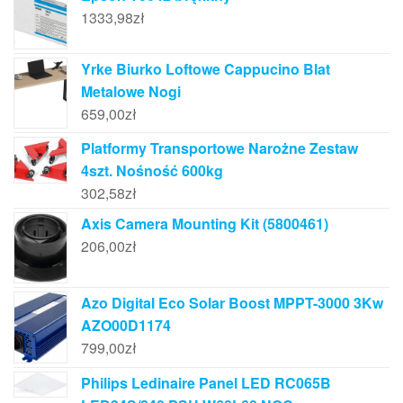
1333,98
zł
Yrke Biurko Loftowe Cappucino Blat
Metalowe Nogi
659,00
zł
Platformy Transportowe Narożne Zestaw
4szt. Nośność 600kg
302,58
zł
Axis Camera Mounting Kit (5800461)
206,00
zł
Azo Digital Eco Solar Boost MPPT-3000 3Kw
AZO00D1174
799,00
zł
Philips Ledinaire Panel LED RC065B