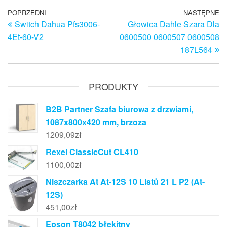
Nawigacja
Poprzedni
POPRZEDNI
NASTĘPNE
N
Switch Dahua Pfs3006-
Głowica Dahle Szara Dla
wpis
w
wpisu
4Et-60-V2
0600500 0600507 0600508
187L564
PRODUKTY
B2B Partner Szafa biurowa z drzwiami,
1087x800x420 mm, brzoza
1209,09
zł
Rexel ClassicCut CL410
1100,00
zł
Niszczarka At At-12S 10 Listů 21 L P2 (At-
12S)
451,00
zł
Epson T8042 błękitny