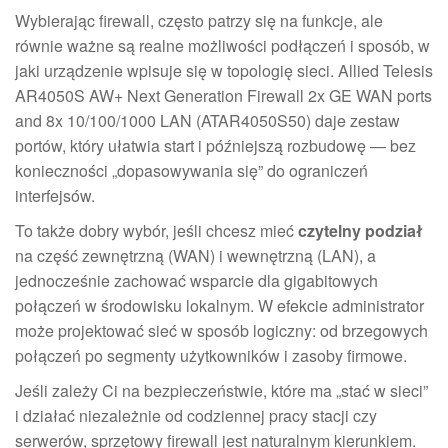
Wybierając firewall, często patrzy się na funkcje, ale
równie ważne są realne możliwości podłączeń i sposób, w
jaki urządzenie wpisuje się w topologię sieci. Allied Telesis
AR4050S AW+ Next Generation Firewall 2x GE WAN ports
and 8x 10/100/1000 LAN (ATAR4050S50) daje zestaw
portów, który ułatwia start i późniejszą rozbudowę — bez
konieczności „dopasowywania się” do ograniczeń
interfejsów.
To także dobry wybór, jeśli chcesz mieć
czytelny podział
na część zewnętrzną (WAN) i wewnętrzną (LAN), a
jednocześnie zachować wsparcie dla gigabitowych
połączeń w środowisku lokalnym. W efekcie administrator
może projektować sieć w sposób logiczny: od brzegowych
połączeń po segmenty użytkowników i zasoby firmowe.
Jeśli zależy Ci na bezpieczeństwie, które ma „stać w sieci”
i działać niezależnie od codziennej pracy stacji czy
serwerów, sprzętowy firewall jest naturalnym kierunkiem.