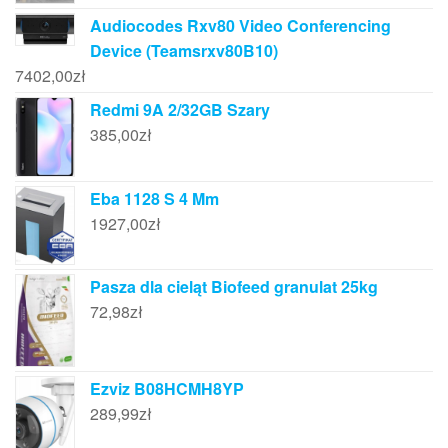
Audiocodes Rxv80 Video Conferencing
Device (Teamsrxv80B10)
7402,00
zł
Redmi 9A 2/32GB Szary
385,00
zł
Eba 1128 S 4 Mm
1927,00
zł
Pasza dla cieląt Biofeed granulat 25kg
72,98
zł
Ezviz B08HCMH8YP
289,99
zł