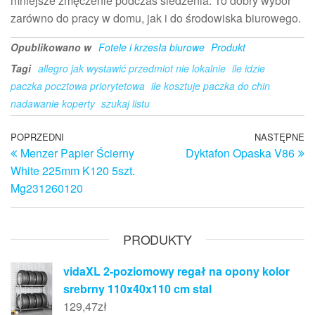
mniejsze zmęczenie podczas siedzenia. To dobry wybór
zarówno do pracy w domu, jak i do środowiska biurowego.
Opublikowano w
Fotele i krzesła biurowe
Produkt
Tagi
allegro jak wystawić przedmiot nie lokalnie
ile idzie
paczka pocztowa priorytetowa
ile kosztuje paczka do chin
nadawanie koperty
szukaj listu
Nawigacja
Poprzedni
POPRZEDNI
NASTĘPNE
N
Menzer Papier Ścierny
Dyktafon Opaska V86
wpis
w
wpisu
White 225mm K120 5szt.
Mg231260120
PRODUKTY
vidaXL 2-poziomowy regał na opony kolor
srebrny 110x40x110 cm stal
129,47
zł