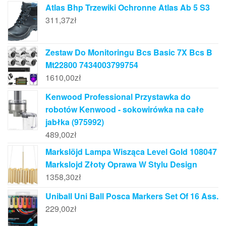
Atlas Bhp Trzewiki Ochronne Atlas Ab 5 S3
311,37
zł
Zestaw Do Monitoringu Bcs Basic 7X Bcs B
Mt22800 7434003799754
1610,00
zł
Kenwood Professional Przystawka do
robotów Kenwood - sokowirówka na całe
jabłka (975992)
489,00
zł
Markslöjd Lampa Wisząca Level Gold 108047
Markslojd Złoty Oprawa W Stylu Design
1358,30
zł
Uniball Uni Ball Posca Markers Set Of 16 Ass.
229,00
zł