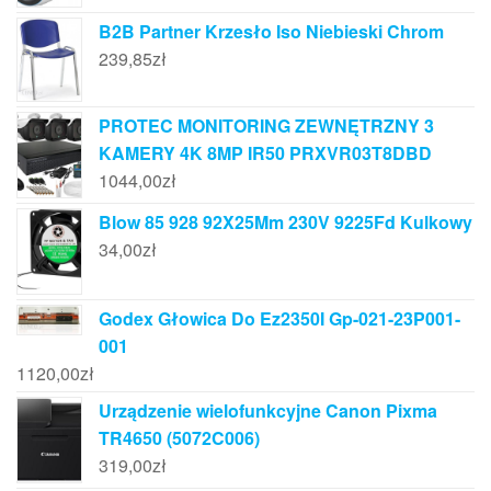
B2B Partner Krzesło Iso Niebieski Chrom
239,85
zł
PROTEC MONITORING ZEWNĘTRZNY 3
KAMERY 4K 8MP IR50 PRXVR03T8DBD
1044,00
zł
Blow 85 928 92X25Mm 230V 9225Fd Kulkowy
34,00
zł
Godex Głowica Do Ez2350I Gp-021-23P001-
001
1120,00
zł
Urządzenie wielofunkcyjne Canon Pixma
TR4650 (5072C006)
319,00
zł