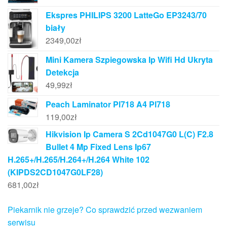
Ekspres PHILIPS 3200 LatteGo EP3243/70
biały
2349,00
zł
Mini Kamera Szpiegowska Ip Wifi Hd Ukryta
Detekcja
49,99
zł
Peach Laminator Pl718 A4 Pl718
119,00
zł
Hikvision Ip Camera S 2Cd1047G0 L(C) F2.8
Bullet 4 Mp Fixed Lens Ip67
H.265+/H.265/H.264+/H.264 White 102
(KIPDS2CD1047G0LF28)
681,00
zł
Piekarnik nie grzeje? Co sprawdzić przed wezwaniem
serwisu