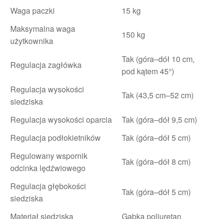
Waga paczki
15 kg
Maksymalna waga
150 kg
użytkownika
Tak (góra–dół 10 cm,
Regulacja zagłówka
pod kątem 45°)
Regulacja wysokości
Tak (43,5 cm–52 cm)
siedziska
Regulacja wysokości oparcia
Tak (góra–dół 9,5 cm)
Regulacja podłokietników
Tak (góra–dół 5 cm)
Regulowany wspornik
Tak (góra–dół 8 cm)
odcinka lędźwiowego
Regulacja głębokości
Tak (góra–dół 5 cm)
siedziska
Materiał siedziska
Gąbka poliuretan