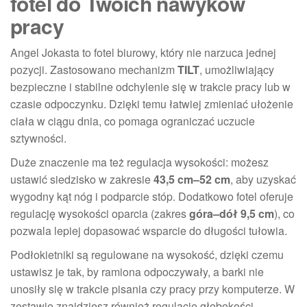
fotel do Twoich nawyków
pracy
Angel Jokasta to fotel biurowy, który nie narzuca jednej
pozycji. Zastosowano mechanizm
TILT
, umożliwiający
bezpieczne i stabilne odchylenie się w trakcie pracy lub w
czasie odpoczynku. Dzięki temu łatwiej zmieniać ułożenie
ciała w ciągu dnia, co pomaga ograniczać uczucie
sztywności.
Duże znaczenie ma też regulacja wysokości: możesz
ustawić siedzisko w zakresie
43,5 cm–52 cm
, aby uzyskać
wygodny kąt nóg i podparcie stóp. Dodatkowo fotel oferuje
regulację wysokości oparcia (zakres
góra–dół 9,5 cm
), co
pozwala lepiej dopasować wsparcie do długości tułowia.
Podłokietniki są regulowane na wysokość, dzięki czemu
ustawisz je tak, by ramiona odpoczywały, a barki nie
unosiły się w trakcie pisania czy pracy przy komputerze. W
zestawie znajdziesz również regulację głębokości