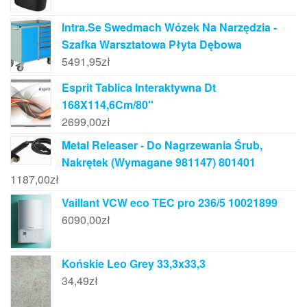
Intra.Se Swedmach Wózek Na Narzędzia -
Szafka Warsztatowa Płyta Dębowa
5491,95
zł
Esprit Tablica Interaktywna Dt
168X114,6Cm/80"
2699,00
zł
Metal Releaser - Do Nagrzewania Śrub,
Nakrętek (Wymagane 981147) 801401
1187,00
zł
Vaillant VCW eco TEC pro 236/5 10021899
6090,00
zł
Końskie Leo Grey 33,3x33,3
34,49
zł