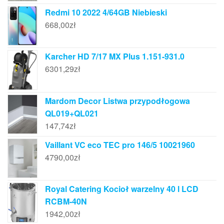
Redmi 10 2022 4/64GB Niebieski
668,00
zł
Karcher HD 7/17 MX Plus 1.151-931.0
6301,29
zł
Mardom Decor Listwa przypodłogowa
QL019+QL021
147,74
zł
Vaillant VC eco TEC pro 146/5 10021960
4790,00
zł
Royal Catering Kocioł warzelny 40 l LCD
RCBM-40N
1942,00
zł