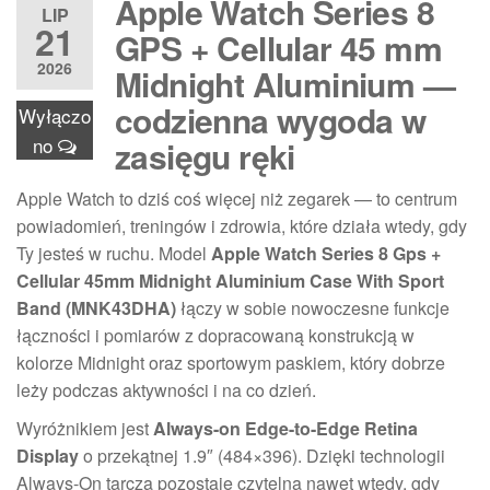
Apple Watch Series 8
LIP
21
GPS + Cellular 45 mm
2026
Midnight Aluminium —
codzienna wygoda w
Wyłączo
no
zasięgu ręki
Apple Watch to dziś coś więcej niż zegarek — to centrum
powiadomień, treningów i zdrowia, które działa wtedy, gdy
Ty jesteś w ruchu. Model
Apple Watch Series 8 Gps +
Cellular 45mm Midnight Aluminium Case With Sport
Band (MNK43DHA)
łączy w sobie nowoczesne funkcje
łączności i pomiarów z dopracowaną konstrukcją w
kolorze Midnight oraz sportowym paskiem, który dobrze
leży podczas aktywności i na co dzień.
Wyróżnikiem jest
Always-on Edge-to-Edge Retina
Display
o przekątnej 1.9″ (484×396). Dzięki technologii
Always-On tarcza pozostaje czytelna nawet wtedy, gdy