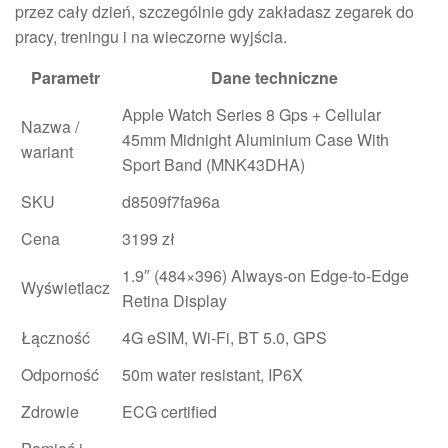
przez cały dzień, szczególnie gdy zakładasz zegarek do
pracy, treningu i na wieczorne wyjścia.
Parametr
Dane techniczne
Apple Watch Series 8 Gps + Cellular
Nazwa /
45mm Midnight Aluminium Case With
wariant
Sport Band (MNK43DHA)
SKU
d8509f7fa96a
Cena
3199 zł
1.9″ (484×396) Always-on Edge-to-Edge
Wyświetlacz
Retina Display
Łączność
4G eSIM, Wi‑Fi, BT 5.0, GPS
Odporność
50m water resistant, IP6X
Zdrowie
ECG certified