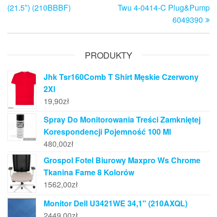
wpisu
(21.5″) (210BBBF)
Twu 4-0414-C Plug&Pump
6049390
PRODUKTY
Jhk Tsr160Comb T Shirt Męskie Czerwony
2Xl
19,90
zł
Spray Do Monitorowania Treści Zamkniętej
Korespondencji Pojemność 100 Ml
480,00
zł
Grospol Fotel Biurowy Maxpro Ws Chrome
Tkanina Fame 8 Kolorów
1562,00
zł
Monitor Dell U3421WE 34,1" (210AXQL)
2449,00
zł