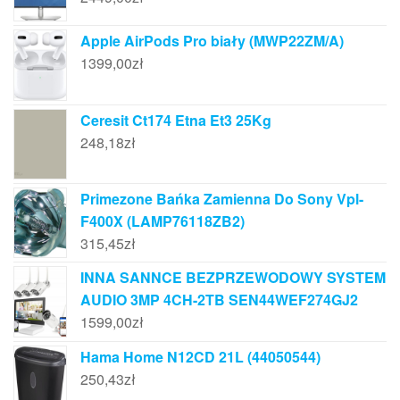
Apple AirPods Pro biały (MWP22ZM/A)
1399,00
zł
Ceresit Ct174 Etna Et3 25Kg
248,18
zł
Primezone Bańka Zamienna Do Sony Vpl-
F400X (LAMP76118ZB2)
315,45
zł
INNA SANNCE BEZPRZEWODOWY SYSTEM
AUDIO 3MP 4CH-2TB SEN44WEF274GJ2
1599,00
zł
Hama Home N12CD 21L (44050544)
250,43
zł