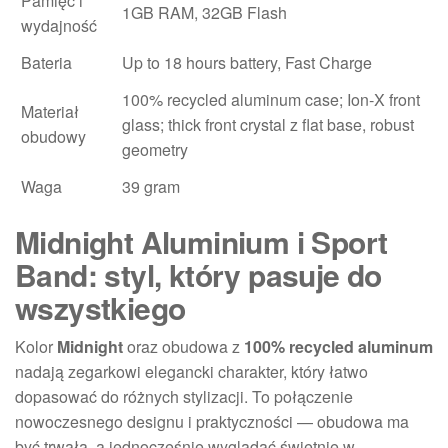
Pamięć i
1GB RAM, 32GB Flash
wydajność
Bateria
Up to 18 hours battery, Fast Charge
100% recycled aluminum case; Ion‑X front
Materiał
glass; thick front crystal z flat base, robust
obudowy
geometry
Waga
39 gram
Midnight Aluminium i Sport
Band: styl, który pasuje do
wszystkiego
Kolor
Midnight
oraz obudowa z
100% recycled aluminum
nadają zegarkowi elegancki charakter, który łatwo
dopasować do różnych stylizacji. To połączenie
nowoczesnego designu i praktyczności — obudowa ma
być trwała, a jednocześnie wyglądać świetnie w