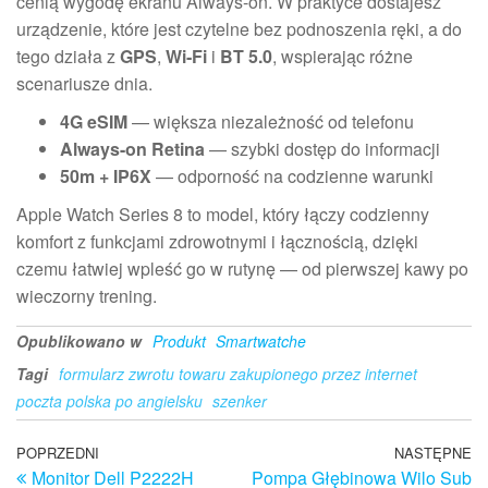
cenią wygodę ekranu Always-on. W praktyce dostajesz
urządzenie, które jest czytelne bez podnoszenia ręki, a do
tego działa z
GPS
,
Wi‑Fi
i
BT 5.0
, wspierając różne
scenariusze dnia.
4G eSIM
— większa niezależność od telefonu
Always-on Retina
— szybki dostęp do informacji
50m + IP6X
— odporność na codzienne warunki
Apple Watch Series 8 to model, który łączy codzienny
komfort z funkcjami zdrowotnymi i łącznością, dzięki
czemu łatwiej wpleść go w rutynę — od pierwszej kawy po
wieczorny trening.
Opublikowano w
Produkt
Smartwatche
Tagi
formularz zwrotu towaru zakupionego przez internet
poczta polska po angielsku
szenker
Nawigacja
Poprzedni
POPRZEDNI
NASTĘPNE
N
Monitor Dell P2222H
Pompa Głębinowa Wilo Sub
wpis
w