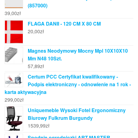
(857000)
39,00
zł
FLAGA DANII - 120 CM X 80 CM
20,00
zł
Magnes Neodymowy Mocny Mpl 10X10X10
Mm N48 10Szt.
57,89
zł
Certum PCC Certyfikat kwalifikowany -
Podpis elektroniczny - odnowienie na 1 rok -
karta aktywacyjna
299,00
zł
Uniquemeble Wysoki Fotel Ergonomiczny
Biurowy Fulkrum Burgundy
1539,99
zł
Spodnie ogrodniczki ART.MASTER