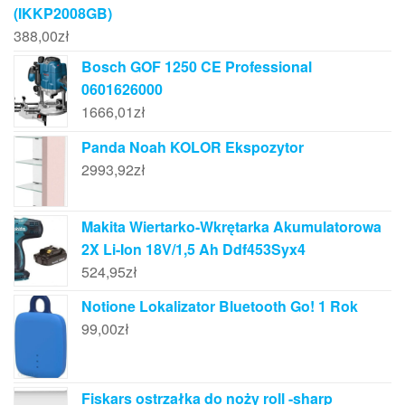
(IKKP2008GB)
388,00
zł
Bosch GOF 1250 CE Professional
0601626000
1666,01
zł
Panda Noah KOLOR Ekspozytor
2993,92
zł
Makita Wiertarko-Wkrętarka Akumulatorowa
2X Li-Ion 18V/1,5 Ah Ddf453Syx4
524,95
zł
Notione Lokalizator Bluetooth Go! 1 Rok
99,00
zł
Fiskars ostrzałka do noży roll -sharp