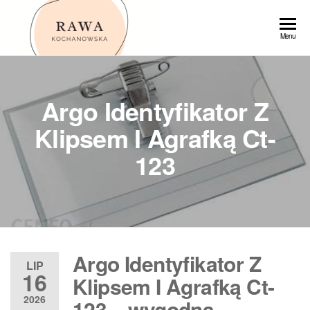
Przejdź
do
Rawa
Menu
treści
Argo Identyfikator Z
Klipsem I Agrafką Ct-
123
Argo Identyfikator Z
LIP
16
Klipsem I Agrafką Ct-
2026
123 – wygodna