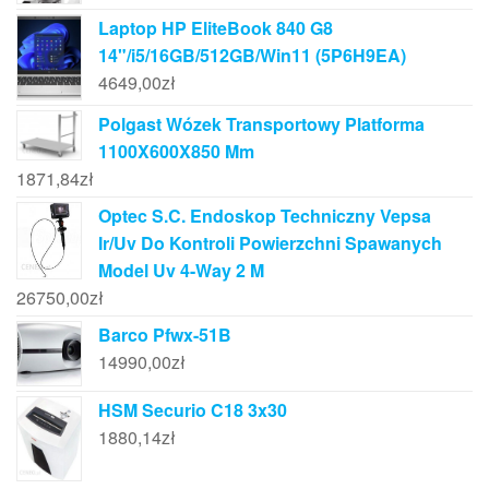
Laptop HP EliteBook 840 G8
14"/i5/16GB/512GB/Win11 (5P6H9EA)
4649,00
zł
Polgast Wózek Transportowy Platforma
1100X600X850 Mm
1871,84
zł
Optec S.C. Endoskop Techniczny Vepsa
Ir/Uv Do Kontroli Powierzchni Spawanych
Model Uv 4-Way 2 M
26750,00
zł
Barco Pfwx-51B
14990,00
zł
HSM Securio C18 3x30
1880,14
zł