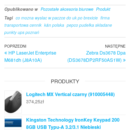
Opublikowano w
Pozostałe akcesoria biurowe
Produkt
Tagi
co mozna wyslac w paczce do uk po brexicie
firma
transportowa cennik
k&n polska
pepco pudełka składane
punkty ups poznań
Nawigacja
Poprzedni
POPRZEDNI
NASTĘPNE
N
HP LaserJet Enterprise
Zebra Ds3678 Dpa
wpis
w
wpisu
M681dh (J8A10A)
(DS3678DP2RF50AS1W)
PRODUKTY
Logitech MX Vertical czarny (910005448)
374,25
zł
Kingston Technology IronKey Keypad 200
8GB USB Typu-A 3.2/3.1 Niebieski