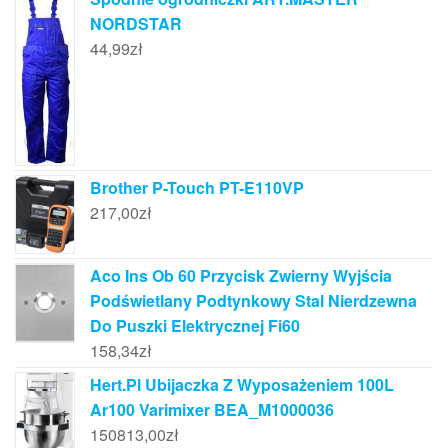
NORDSTAR
44,99
zł
Brother P-Touch PT-E110VP
217,00
zł
Aco Ins Ob 60 Przycisk Zwierny Wyjścia
Podświetlany Podtynkowy Stal Nierdzewna
Do Puszki Elektrycznej Fi60
158,34
zł
Hert.Pl Ubijaczka Z Wyposażeniem 100L
Ar100 Varimixer BEA_M1000036
150813,00
zł