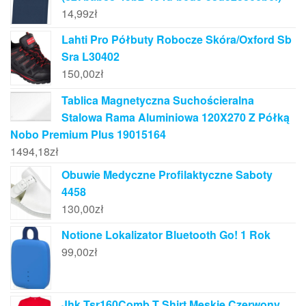
14,99
zł
Lahti Pro Półbuty Robocze Skóra/Oxford Sb
Sra L30402
150,00
zł
Tablica Magnetyczna Suchościeralna
Stalowa Rama Aluminiowa 120X270 Z Półką
Nobo Premium Plus 19015164
1494,18
zł
Obuwie Medyczne Profilaktyczne Saboty
4458
130,00
zł
Notione Lokalizator Bluetooth Go! 1 Rok
99,00
zł
Jhk Tsr160Comb T Shirt Męskie Czerwony