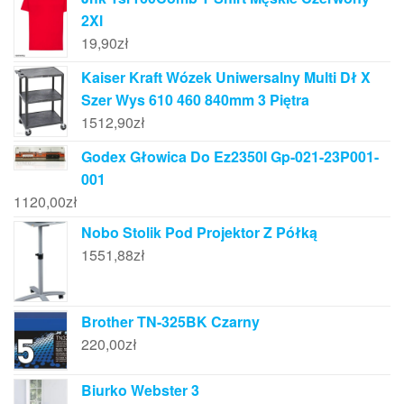
2Xl
19,90
zł
Kaiser Kraft Wózek Uniwersalny Multi Dł X
Szer Wys 610 460 840mm 3 Piętra
1512,90
zł
Godex Głowica Do Ez2350I Gp-021-23P001-
001
1120,00
zł
Nobo Stolik Pod Projektor Z Półką
1551,88
zł
Brother TN-325BK Czarny
220,00
zł
Biurko Webster 3