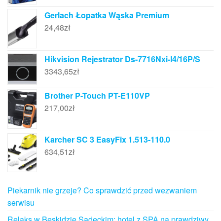
Gerlach Łopatka Wąska Premium
24,48
zł
Hikvision Rejestrator Ds-7716Nxi-I4/16P/S
3343,65
zł
Brother P-Touch PT-E110VP
217,00
zł
Karcher SC 3 EasyFix 1.513-110.0
634,51
zł
Piekarnik nie grzeje? Co sprawdzić przed wezwaniem
serwisu
Relaks w Beskidzie Sądeckim: hotel z SPA na prawdziwy