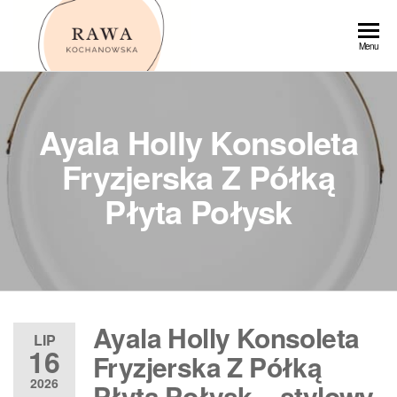
Przejdź
do
Rawa
Menu
treści
Ayala Holly Konsoleta
Fryzjerska Z Półką
Płyta Połysk
Ayala Holly Konsoleta
LIP
16
Fryzjerska Z Półką
2026
Płyta Połysk – stylowy