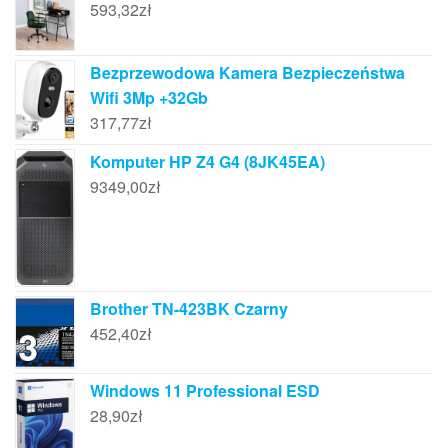
593,32
zł
Bezprzewodowa Kamera Bezpieczeństwa
Wifi 3Mp +32Gb
317,77
zł
Komputer HP Z4 G4 (8JK45EA)
9349,00
zł
Brother TN-423BK Czarny
452,40
zł
Windows 11 Professional ESD
28,90
zł