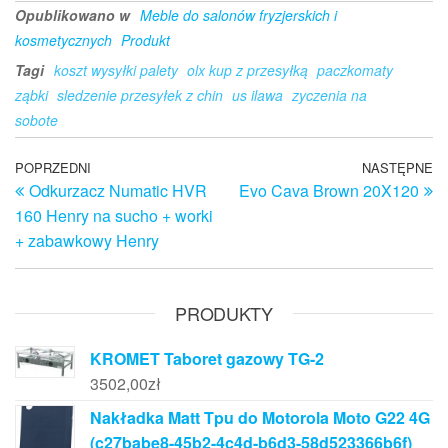
Opublikowano w
Meble do salonów fryzjerskich i
kosmetycznych
Produkt
Tagi
koszt wysyłki palety
olx kup z przesyłką
paczkomaty
ząbki
sledzenie przesyłek z chin
us ilawa
zyczenia na
sobote
Nawigacja
Poprzedni
POPRZEDNI
NASTĘPNE
N
Odkurzacz Numatic HVR
Evo Cava Brown 20X120
wpis
w
wpisu
160 Henry na sucho + worki
+ zabawkowy Henry
PRODUKTY
KROMET Taboret gazowy TG-2
3502,00
zł
Nakładka Matt Tpu do Motorola Moto G22 4G
(c27babe8-45b2-4c4d-b6d3-58d523366b6f)