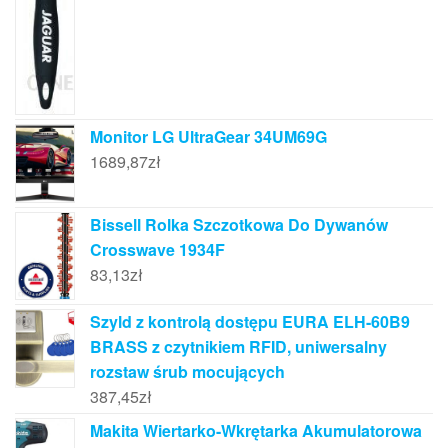
Monitor LG UltraGear 34UM69G
1689,87
zł
Bissell Rolka Szczotkowa Do Dywanów
Crosswave 1934F
83,13
zł
Szyld z kontrolą dostępu EURA ELH-60B9
BRASS z czytnikiem RFID, uniwersalny
rozstaw śrub mocujących
387,45
zł
Makita Wiertarko-Wkrętarka Akumulatorowa