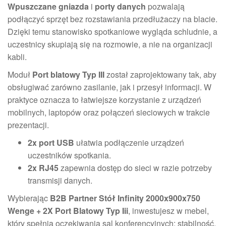
Wpuszczane gniazda
i
porty danych
pozwalają
podłączyć sprzęt bez rozstawiania przedłużaczy na blacie.
Dzięki temu stanowisko spotkaniowe wygląda schludnie, a
uczestnicy skupiają się na rozmowie, a nie na organizacji
kabli.
Moduł
Port blatowy Typ III
został zaprojektowany tak, aby
obsługiwać zarówno zasilanie, jak i przesył informacji. W
praktyce oznacza to łatwiejsze korzystanie z urządzeń
mobilnych, laptopów oraz połączeń sieciowych w trakcie
prezentacji.
2x port USB
ułatwia podłączenie urządzeń
uczestników spotkania.
2x RJ45
zapewnia dostęp do sieci w razie potrzeby
transmisji danych.
Wybierając
B2B Partner Stół Infinity 2000x900x750
Wenge + 2X Port Blatowy Typ Iii
, inwestujesz w mebel,
który spełnia oczekiwania sal konferencyjnych: stabilność,