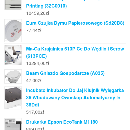
Printing (32C0010)
10459,26
zł
Eura Czujka Dymu Papierosowego (Sd20B8)
77,44
zł
Ma-Ga Krajalnica 613P Ce Do Wędlin I Serów
(613PCE)
13284,00
zł
Beam Gniazdo Gospodarcze (A035)
47,00
zł
Incubato Inkubator Do Jaj Klujnik Wylęgarka
36 Wbudowany Owoskop Automatyczny In
36Ddi
517,00
zł
Drukarka Epson EcoTank M1180
869,00
zł