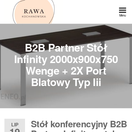
Przejdź
do
Rawa
Menu
treści
B2B Partner Stół
Infinity 2000x900x750
Wenge + 2X Port
Blatowy Typ Iii
Stół konferencyjny B2B
LIP
19