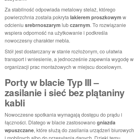
Za stabilność odpowiada metalowy stelaż, którego
powierzchnia została pokryta
lakierem proszkowym
w
odcieniu
srebrnoszarym
lub
czarnym
. To rozwiązanie
wspiera odporność na użytkowanie i podkreśla
nowoczesny charakter mebla.
Stół jest dostarczany w stanie rozłożonym, co ułatwia
transport i wniesienie, a jednocześnie zapewnia wygodę w
organizacji prac montażowych w miejscu docelowym.
Porty w blacie Typ III –
zasilanie i sieć bez plątaniny
kabli
Nowoczesne spotkania wymagają dostępu do prądu i
łączności. Dlatego w blacie zastosowano
gniazda
wpuszczane
, które służą do zasilania urządzeń biurowych
i mobilnych albo do przesyłania danych. Dzięki temu