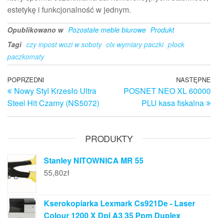
estetykę i funkcjonalność w jednym.
Opublikowano w
Pozostałe meble biurowe
Produkt
Tagi
czy inpost wozi w soboty
olx wymiary paczki
płock
paczkomaty
Nawigacja
Poprzedni
POPRZEDNI
NASTĘPNE
N
Nowy Styl Krzesło Ultra
POSNET NEO XL 60000
wpis
w
wpisu
Steel Hit Czarny (NS5072)
PLU kasa fiskalna
PRODUKTY
Stanley NITOWNICA MR 55
55,80
zł
Kserokopiarka Lexmark Cs921De - Laser
Colour 1200 X Dpi A3 35 Ppm Duplex