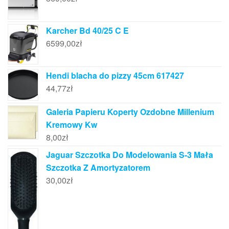
Karcher Bd 40/25 C E
6599,00
zł
Hendi blacha do pizzy 45cm 617427
44,77
zł
Galeria Papieru Koperty Ozdobne Millenium
Kremowy Kw
8,00
zł
Jaguar Szczotka Do Modelowania S-3 Mała
Szczotka Z Amortyzatorem
30,00
zł