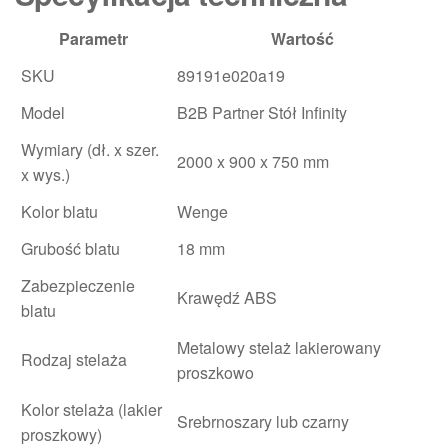
Parametr
Wartość
SKU
89191e020a19
Model
B2B Partner Stół Infinity
Wymiary (dł. x szer.
2000 x 900 x 750 mm
x wys.)
Kolor blatu
Wenge
Grubość blatu
18 mm
Zabezpieczenie
Krawędź ABS
blatu
Metalowy stelaż lakierowany
Rodzaj stelaża
proszkowo
Kolor stelaża (lakier
Srebrnoszary lub czarny
proszkowy)