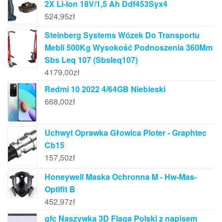
2X Li-Ion 18V/1,5 Ah Ddf453Syx4
524,95
zł
Steinberg Systems Wózek Do Transportu
Mebli 500Kg Wysokość Podnoszenia 360Mm
Sbs Leq 107 (Sbsleq107)
4179,00
zł
Redmi 10 2022 4/64GB Niebieski
668,00
zł
Uchwyt Oprawka Głowica Ploter - Graphtec
Cb15
157,50
zł
Honeywell Maska Ochronna M - Hw-Mas-
Optifit B
452,97
zł
gfc Naszywka 3D Flaga Polski z napisem