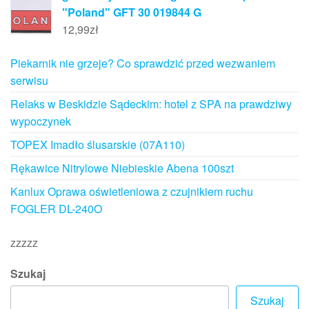
"Poland" GFT 30 019844 G
12,99
zł
Piekarnik nie grzeje? Co sprawdzić przed wezwaniem
serwisu
Relaks w Beskidzie Sądeckim: hotel z SPA na prawdziwy
wypoczynek
TOPEX Imadło ślusarskie (07A110)
Rękawice Nitrylowe Niebieskie Abena 100szt
Kanlux Oprawa oświetleniowa z czujnikiem ruchu
FOGLER DL-240O
zzzzz
Szukaj
Szukaj