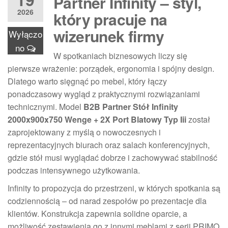
Partner Infinity – styl,
2026
który pracuje na
wizerunek firmy
Wyłączo
no
W spotkaniach biznesowych liczy się
pierwsze wrażenie: porządek, ergonomia i spójny design.
Dlatego warto sięgnąć po mebel, który łączy
ponadczasowy wygląd z praktycznymi rozwiązaniami
technicznymi. Model
B2B Partner Stół Infinity
2000x900x750 Wenge + 2X Port Blatowy Typ Iii
został
zaprojektowany z myślą o nowoczesnych i
reprezentacyjnych biurach oraz salach konferencyjnych,
gdzie stół musi wyglądać dobrze i zachowywać stabilność
podczas intensywnego użytkowania.
Infinity to propozycja do przestrzeni, w których spotkania są
codziennością – od narad zespołów po prezentacje dla
klientów. Konstrukcja zapewnia solidne oparcie, a
możliwość zestawienia go z innymi meblami z serii PRIMO