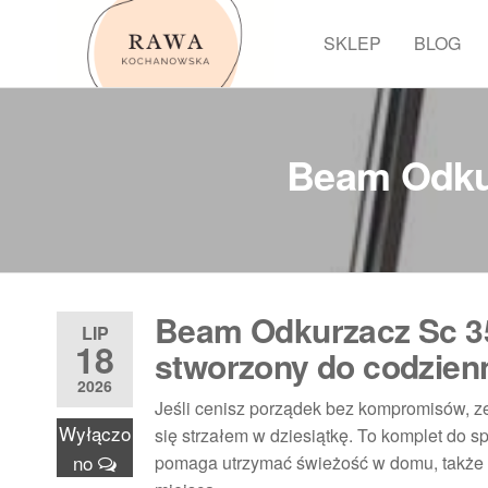
Przejdź
do
SKLEP
BLOG
Rawa
treści
Beam Odkur
Beam Odkurzacz Sc 35
LIP
18
stworzony do codzienn
2026
Jeśli cenisz porządek bez kompromisów, 
Wyłączo
się strzałem w dziesiątkę. To komplet do sp
no
pomaga utrzymać świeżość w domu, także w