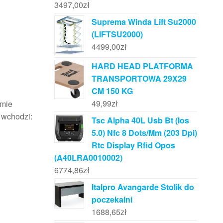
3497,00
zł
Suprema Winda Lift Su2000
(LIFTSU2000)
4499,00
zł
HARD HEAD PLATFORMA
TRANSPORTOWA 29X29
CM 150 KG
49,99
zł
rmie
 wchodzi:
Tsc Alpha 40L Usb Bt (Ios
5.0) Nfc 8 Dots/Mm (203 Dpi)
Rtc Display Rfid Opos
(A40LRA0010002)
6774,86
zł
Italpro Avangarde Stolik do
poczekalni
1688,65
zł