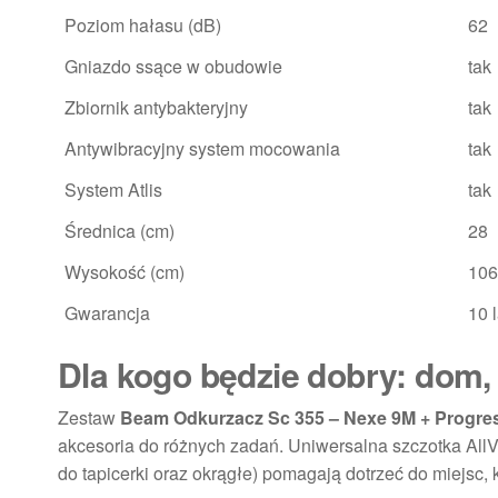
Poziom hałasu (dB)
62
Gniazdo ssące w obudowie
tak
Zbiornik antybakteryjny
tak
Antywibracyjny system mocowania
tak
System Atlis
tak
Średnica (cm)
28
Wysokość (cm)
106
Gwarancja
10 l
Dla kogo będzie dobry: dom, 
Zestaw
Beam Odkurzacz Sc 355 – Nexe 9M + Progre
akcesoria do różnych zadań. Uniwersalna szczotka All
do tapicerki oraz okrągłe) pomagają dotrzeć do miejsc,