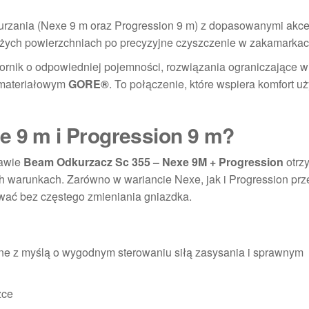
urzania (Nexe 9 m oraz Progression 9 m) z dopasowanymi akce
dużych powierzchniach po precyzyjne czyszczenie w zakamarkac
iornik o odpowiedniej pojemności, rozwiązania ograniczające w
m materiałowym
GORE®
. To połączenie, które wspiera komfort u
e 9 m i Progression 9 m?
tawie
Beam Odkurzacz Sc 355 – Nexe 9M + Progression
otrz
ch warunkach. Zarówno w wariancie Nexe, jak i Progression pr
wać bez częstego zmieniania gniazdka.
ne z myślą o wygodnym sterowaniu siłą zasysania i sprawnym
zce