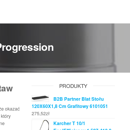
Progression
taw
PRODUKTY
B2B Partner Blat Stołu
120X60X1,8 Cm Grafitowy 6101051
e okazać
275,52
zł
 który
pne
Karcher T 10/1