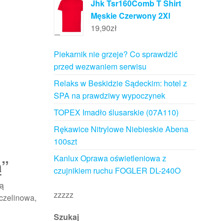
Jhk Tsr160Comb T Shirt
Męskie Czerwony 2Xl
19,90
zł
Piekarnik nie grzeje? Co sprawdzić
przed wezwaniem serwisu
Relaks w Beskidzie Sądeckim: hotel z
SPA na prawdziwy wypoczynek
TOPEX Imadło ślusarskie (07A110)
Rękawice Nitrylowe Niebieskie Abena
100szt
Kanlux Oprawa oświetleniowa z
ą”
czujnikiem ruchu FOGLER DL-240O
ką
zzzzz
czelinowa,
Szukaj