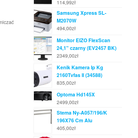
114,99
zł
Samsung Xpress SL-
M2070W
niczać
494,00
zł
Monitor EIZO FlexScan
24,1" czarny (EV2457 BK)
2349,00
zł
Kenik Kamera Ip Kg
2160Tvfas Il (34588)
835,00
zł
Optoma Hd145X
2499,00
zł
Stema Ny-A057/196/K
196X76 Cm Alu
405,00
zł