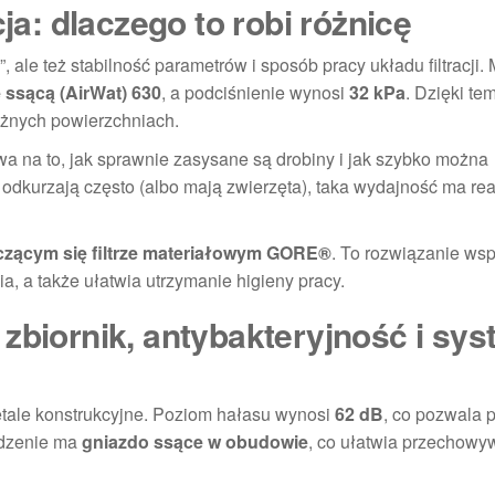
cja: dlaczego to robi różnicę
, ale też stabilność parametrów i sposób pracy układu filtracji.
ę ssącą (AirWat) 630
, a podciśnienie wynosi
32 kPa
. Dzięki te
óżnych powierzchniach.
wa na to, jak sprawnie zasysane są drobiny i jak szybko można
e odkurzają często (albo mają zwierzęta), taka wydajność ma re
zącym się filtrze materiałowym GORE®
. To rozwiązanie wsp
, a także ułatwia utrzymanie higieny pracy.
zbiornik, antybakteryjność i sy
tale konstrukcyjne. Poziom hałasu wynosi
62 dB
, co pozwala 
ądzenie ma
gniazdo ssące w obudowie
, co ułatwia przechowyw