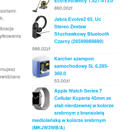
Eco!Efficiency 1.527-413.0
880,00
zł
soriami.
h.
Jabra Evolve2 65, Uc
Stereo Zestaw
ibracje
Słuchawkowy Bluetooth
żytkowania
Czarny (26599989889)
986,02
zł
Karcher szampon
samochodowy 5L 6.295-
ymujesz
360.0
zewidziano
53,00
zł
Apple Watch Series 7
Cellular Koperta 45mm ze
stali nierdzewnej w kolorze
srebrnym z bransoletą
mediolańską w kolorze srebrnym
(MKJW3WB/A)