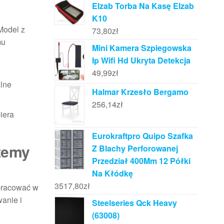
Elzab Torba Na Kasę Elzab
K10
 Model z
73,80
zł
mu
Mini Kamera Szpiegowska
Ip Wifi Hd Ukryta Detekcja
49,99
zł
alne
Halmar Krzesło Bergamo
256,14
zł
iera
Eurokraftpro Quipo Szafka
stemy
Z Blachy Perforowanej
Przedział 400Mm 12 Półki
Na Kłódkę
3517,80
zł
pracować w
anie i
Steelseries Qck Heavy
(63008)