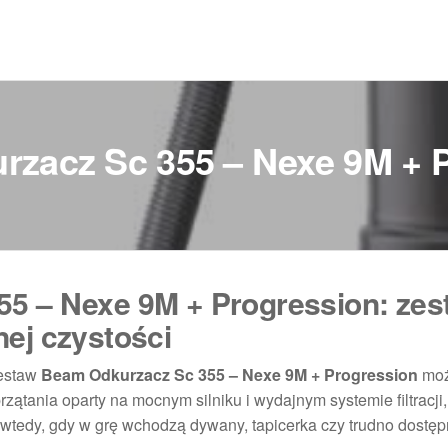
zacz Sc 355 – Nexe 9M + 
5 – Nexe 9M + Progression: zes
ej czystości
zestaw
Beam Odkurzacz Sc 355 – Nexe 9M + Progression
moż
rzątania oparty na mocnym silniku i wydajnym systemie filtracji,
tedy, gdy w grę wchodzą dywany, tapicerka czy trudno dostę