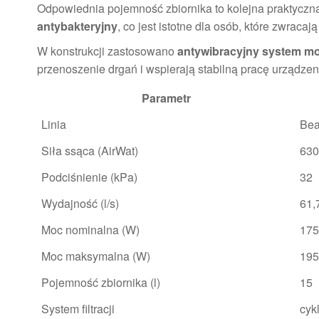
Odpowiednia pojemność zbiornika to kolejna praktyczn
antybakteryjny
, co jest istotne dla osób, które zwrac
W konstrukcji zastosowano
antywibracyjny system m
przenoszenie drgań i wspierają stabilną pracę urządze
Parametr
Linia
Bea
Siła ssąca (AirWat)
630
Podciśnienie (kPa)
32
Wydajność (l/s)
61,
Moc nominalna (W)
175
Moc maksymalna (W)
195
Pojemność zbiornika (l)
15
System filtracji
cyk