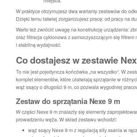
miejsca.
W praktyce otrzymujesz dwa warianty zestawów do odk
Dzięki temu łatwiej zorganizujesz pracę: od pracy na 
Warto też zwrócić uwagę na konstrukcję urządzenia: zb
oraz filtracja cyklonowa z samoczyszczącym się filtre
i stabilną wydajność.
Co dostajesz w zestawie Nex
To nie jest pojedyncza końcówka „na wszystko”. W zes
komplet elementów, które ułatwiają sprzątanie w różny
wąż ssący o długości 9 m, co pozwala wygodniej praco
Zestaw do sprzątania Nexe 9 m
W części Nexe 9 m znalazły się elementy zaprojektowa
prowadzeniu węża. W skład zestawu wchodzi:
wąż ssący Nexe 9 m z regulacją siły ssania w rąc