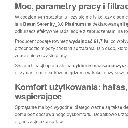
Moc, parametry pracy i filtra
W codziennym sprzątaniu liczy się nie tylko „czy ciągnie”
linii
Beam Serenity_3.0 Platinum
ma deklarowaną
sił
odkurzacz efektywnie radzi sobie z zabrudzeniami na r
Producent podaje również
wydajność 61,7 l/s
, co wpły
przechodzić między strefami sprzątania. Dla osób, któr
znaczenie w czasie pracy.
System filtracji opiera się na
cyklonie
oraz
samoczyszc
utrzymanie parametrów urządzenia w trakcie użytkowania
Komfort użytkowania: hałas, 
wspierające
Sprzątanie ma być wygodne, dlatego ważne są także de
domu bez odczuwalnego dyskomfortu. Dodatkowo urz
organizację akcesoriów.