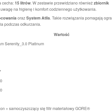
a cecha:
15 litrów
. W zestawie przewidziano również
zbiornik
ają uwagę na higienę i komfort codziennego użytkowania.
ocowania
oraz
System Atlis
. Takie rozwiązania pomagają ogra
nia podczas odkurzania.
Wartość
m Serenity_3.0 Platinum
7
0
0
lon + samoczyszczący się filtr materiałowy GORE®