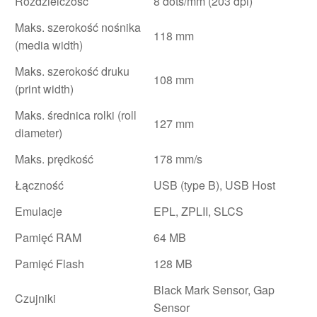
Rozdzielczość
8 dots/mm (203 dpi)
Maks. szerokość nośnika
118 mm
(media width)
Maks. szerokość druku
108 mm
(print width)
Maks. średnica rolki (roll
127 mm
diameter)
Maks. prędkość
178 mm/s
Łączność
USB (type B), USB Host
Emulacje
EPL, ZPLII, SLCS
Pamięć RAM
64 MB
Pamięć Flash
128 MB
Black Mark Sensor, Gap
Czujniki
Sensor