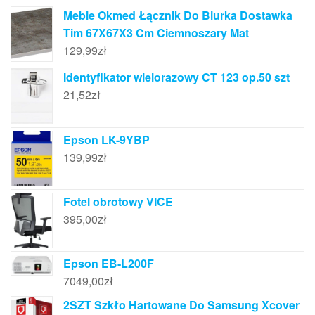
Meble Okmed Łącznik Do Biurka Dostawka
Tim 67X67X3 Cm Ciemnoszary Mat
129,99
zł
Identyfikator wielorazowy CT 123 op.50 szt
21,52
zł
Epson LK-9YBP
139,99
zł
Fotel obrotowy VICE
395,00
zł
Epson EB-L200F
7049,00
zł
2SZT Szkło Hartowane Do Samsung Xcover