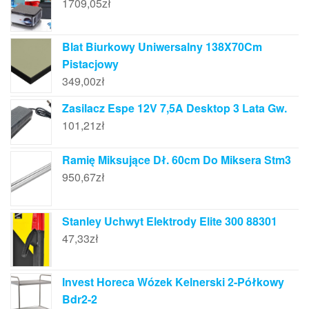
1709,05
zł
Blat Biurkowy Uniwersalny 138X70Cm
Pistacjowy
349,00
zł
Zasilacz Espe 12V 7,5A Desktop 3 Lata Gw.
101,21
zł
Ramię Miksujące Dł. 60cm Do Miksera Stm3
950,67
zł
Stanley Uchwyt Elektrody Elite 300 88301
47,33
zł
Invest Horeca Wózek Kelnerski 2-Półkowy
Bdr2-2