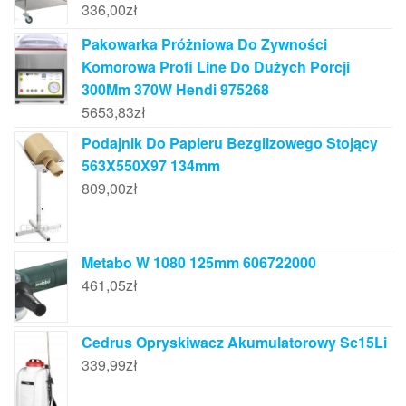
336,00
zł
Pakowarka Próżniowa Do Zywności
Komorowa Profi Line Do Dużych Porcji
300Mm 370W Hendi 975268
5653,83
zł
Podajnik Do Papieru Bezgilzowego Stojący
563X550X97 134mm
809,00
zł
Metabo W 1080 125mm 606722000
461,05
zł
Cedrus Opryskiwacz Akumulatorowy Sc15Li
339,99
zł