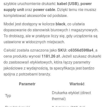
szybkie uruchomienie drukarki:
kabel (USB)
,
power
supply unit
oraz
power cable
. Dzięki temu nie musisz
kompletować akcesoriów od podstaw.
Model jest dostępny w kolorze
black
, co ułatwia
dopasowanie do stanowisk biurowych i magazynowych.
To drobiazg, ale w praktyce liczy się, gdy urządzenia są
ustawione w widocznych miejscach.
Całość została oznaczona jako
SKU: c6356d59f8a4
, a
cena produktu wynosi
1181.26 zł
. Jeżeli szukasz drukarki
do zastosowań etykietowych, która łączy parametry
jakościowe z wydajnością, ta specyfikacja jest bardzo
spójna z potrzebami branży.
Parametr
Wartość
Drukarka etykiet (direct
Typ
thermal)