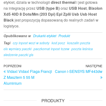
etykiet, działa w technologii
direct thermal
i jest gotowa
na integrację przez
USB (type B)
oraz
USB Host
,
Bixolon
Xd5 40D 8 Dots/Mm (203 Dpi) Epl Zplii Usb Usb Host
Black
jest propozycją dopasowaną do realnych zadań w
logistyce.
Opublikowano w
Drukarki etykiet
Produkt
Tagi
czy inpost wozi w soboty
kod pocz
koszalin poczta
olx wymiary paczki
paczkomat inpost tczew
poczta leśnica
sledzenie paczki gls
Nawigacja
Poprzedni
POPRZEDNI
NASTĘPNE
N
Vidaxl Vidaxl Flaga Francji
Canon i-SENSYS MF443dw
wpis
w
wpisu
Z Masztem 5 55 M
Aluminium
PRODUKTY