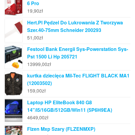
6 Pro
19,90
zł
Hert.Pl Pędzel Do Lukrowania Z Tworzywa
Szer.40-75mm Schneider 200293
51,00
zł
Festool Bank Energii Sys-Powerstation Sys-
Pst 1500 Li Hp 205721
13999,00
zł
kurtka dziecięca Mil-Tec FLIGHT BLACK MA1
(12003502)
159,00
zł
Laptop HP EliteBook 840 G8
14"/i5/16GB/512GB/Win11 (5P6H9EA)
4649,00
zł
Flzen Mxp Szary (FLZENMXP)