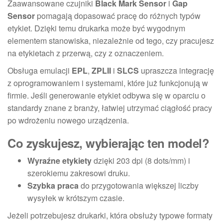
Zaawansowane czujniki
Black Mark Sensor
i
Gap
Sensor
pomagają dopasować pracę do różnych typów
etykiet. Dzięki temu drukarka może być wygodnym
elementem stanowiska, niezależnie od tego, czy pracujesz
na etykietach z przerwą, czy z oznaczeniem.
Obsługa emulacji
EPL
,
ZPLII
i
SLCS
upraszcza integrację
z oprogramowaniem i systemami, które już funkcjonują w
firmie. Jeśli generowanie etykiet odbywa się w oparciu o
standardy znane z branży, łatwiej utrzymać ciągłość pracy
po wdrożeniu nowego urządzenia.
Co zyskujesz, wybierając ten model?
Wyraźne etykiety
dzięki 203 dpi (8 dots/mm) i
szerokiemu zakresowi druku.
Szybka praca
do przygotowania większej liczby
wysyłek w krótszym czasie.
Jeżeli potrzebujesz drukarki, która obsłuży typowe formaty