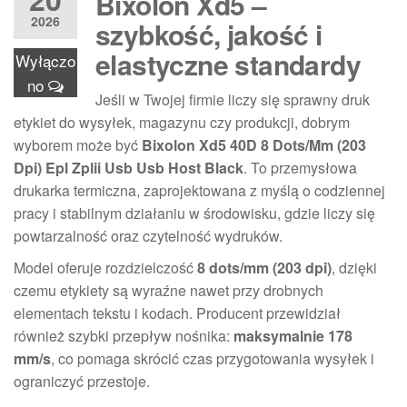
Bixolon Xd5 –
2026
szybkość, jakość i
elastyczne standardy
Wyłączo
no
Jeśli w Twojej firmie liczy się sprawny druk
etykiet do wysyłek, magazynu czy produkcji, dobrym
wyborem może być
Bixolon Xd5 40D 8 Dots/Mm (203
Dpi) Epl Zplii Usb Usb Host Black
. To przemysłowa
drukarka termiczna, zaprojektowana z myślą o codziennej
pracy i stabilnym działaniu w środowisku, gdzie liczy się
powtarzalność oraz czytelność wydruków.
Model oferuje rozdzielczość
8 dots/mm (203 dpi)
, dzięki
czemu etykiety są wyraźne nawet przy drobnych
elementach tekstu i kodach. Producent przewidział
również szybki przepływ nośnika:
maksymalnie 178
mm/s
, co pomaga skrócić czas przygotowania wysyłek i
ograniczyć przestoje.