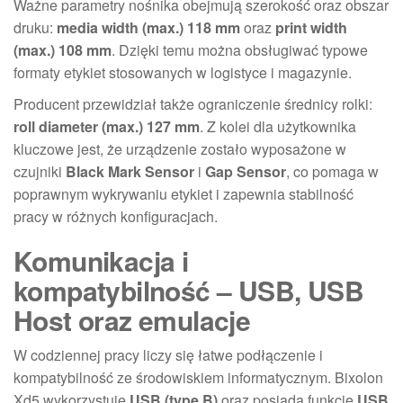
Ważne parametry nośnika obejmują szerokość oraz obszar
druku:
media width (max.) 118 mm
oraz
print width
(max.) 108 mm
. Dzięki temu można obsługiwać typowe
formaty etykiet stosowanych w logistyce i magazynie.
Producent przewidział także ograniczenie średnicy rolki:
roll diameter (max.) 127 mm
. Z kolei dla użytkownika
kluczowe jest, że urządzenie zostało wyposażone w
czujniki
Black Mark Sensor
i
Gap Sensor
, co pomaga w
poprawnym wykrywaniu etykiet i zapewnia stabilność
pracy w różnych konfiguracjach.
Komunikacja i
kompatybilność – USB, USB
Host oraz emulacje
W codziennej pracy liczy się łatwe podłączenie i
kompatybilność ze środowiskiem informatycznym. Bixolon
Xd5 wykorzystuje
USB (type B)
oraz posiada funkcję
USB