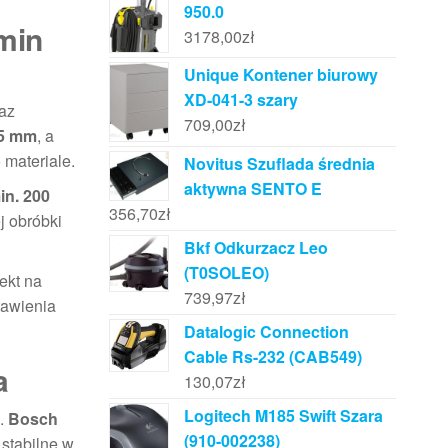
950.0
min
3178,00
zł
Unique Kontener biurowy
XD-041-3 szary
raz
709,00
zł
5 mm
, a
 materiale.
Novitus Szuflada średnia
aktywna SENTO E
in. 200
356,70
zł
j obróbki
Bkf Odkurzacz Leo
(T0SOLEO)
ekt na
739,97
zł
tawienia
Datalogic Connection
Cable Rs-232 (CAB549)
a
130,07
zł
Logitech M185 Swift Szara
h.
Bosch
(910-002238)
 stabilne w