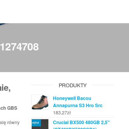
01274708
ie,
PRODUKTY
Honeywell Bacou
Annapurna S3 Hro Src
sch GBS
183,27
zł
 się równy
Crucial BX500 480GB 2,5"