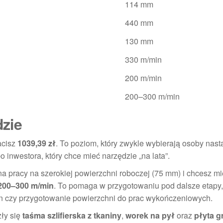
114 mm
440 mm
130 mm
330 m/min
200 m/min
200–300 m/min
dzie
acisz
1039,39 zł
. To poziom, który zwykle wybierają osoby nas
o inwestora, który chce mieć narzędzie „na lata”.
na pracy na szerokiej powierzchni roboczej (75 mm) i chcesz m
200–300 m/min
. To pomaga w przygotowaniu pod dalsze etapy, 
n czy przygotowanie powierzchni do prac wykończeniowych.
zły się
taśma szlifierska z tkaniny
,
worek na pył
oraz
płyta g