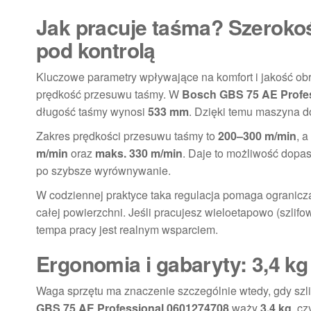
Jak pracuje taśma? Szeroko
pod kontrolą
Kluczowe parametry wpływające na komfort i jakość obr
prędkość przesuwu taśmy. W
Bosch GBS 75 AE Profe
długość taśmy wynosi
533 mm
. Dzięki temu maszyna d
Zakres prędkości przesuwu taśmy to
200–300 m/min
, 
m/min
oraz
maks. 330 m/min
. Daje to możliwość dopas
po szybsze wyrównywanie.
W codziennej praktyce taka regulacja pomaga ogranicza
całej powierzchni. Jeśli pracujesz wieloetapowo (szlif
tempa pracy jest realnym wsparciem.
Ergonomia i gabaryty: 3,4 k
Waga sprzętu ma znaczenie szczególnie wtedy, gdy szl
GBS 75 AE Professional 0601274708
waży
3,4 kg
, c