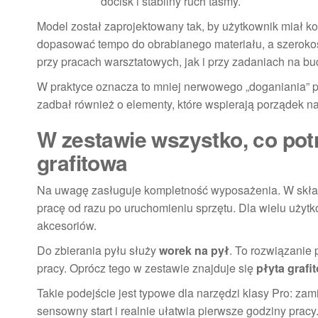
docisk i stabilny ruch taśmy.
Model został zaprojektowany tak, by użytkownik miał k
dopasować tempo do obrabianego materiału, a szeroko
przy pracach warsztatowych, jak i przy zadaniach na bu
W praktyce oznacza to mniej nerwowego „doganiania” p
zadbał również o elementy, które wspierają porządek na
W zestawie wszystko, co potr
grafitowa
Na uwagę zasługuje kompletność wyposażenia. W skł
pracę od razu po uruchomieniu sprzętu. Dla wielu użyt
akcesoriów.
Do zbierania pyłu służy
worek na pył
. To rozwiązanie
pracy. Oprócz tego w zestawie znajduje się
płyta grafi
Takie podejście jest typowe dla narzędzi klasy Pro: za
sensowny start i realnie ułatwia pierwsze godziny pracy