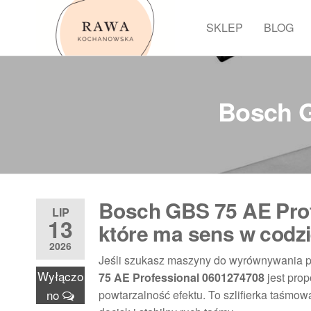
Przejdź
do
SKLEP
BLOG
Rawa
treści
Bosch G
Bosch GBS 75 AE Prof
LIP
13
które ma sens w codzi
2026
Jeśli szukasz maszyny do wyrównywania po
Wyłączo
75 AE Professional 0601274708
jest prop
no
powtarzalność efektu. To szlifierka taśmo