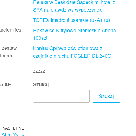
Relaks w Beskidzie Sądeckim: hotel z
SPA na prawdziwy wypoczynek
TOPEX Imadło ślusarskie (07A110)
arciem jest
Rękawice Nitrylowe Niebieskie Abena
100szt
i zestaw
Kanlux Oprawa oświetleniowa z
eriału.
czujnikiem ruchu FOGLER DL-240O
zzzzz
Szukaj
75 AE
Szukaj
NASTĘPNE
Następny
 Slim Xxl