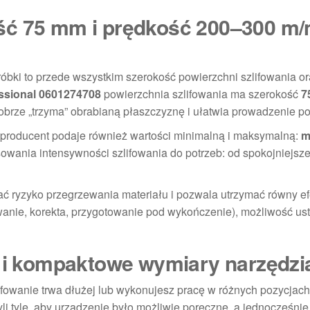
ść 75 mm i prędkość 200–300 m/
óbki to przede wszystkim szerokość powierzchni szlifowania o
ssional 0601274708
powierzchnia szlifowania ma szerokość
7
obrze „trzyma” obrabianą płaszczyznę i ułatwia prowadzenie po
a producent podaje również wartości minimalną i maksymalną:
m
owania intensywności szlifowania do potrzeb: od spokojniejsze
ć ryzyko przegrzewania materiału i pozwala utrzymać równy ef
owanie, korekta, przygotowanie pod wykończenie), możliwość us
g i kompaktowe wymiary narzędzi
ifowanie trwa dłużej lub wykonujesz pracę w różnych pozycjac
zyli tyle, aby urządzenie było możliwie poręczne, a jednocześnie