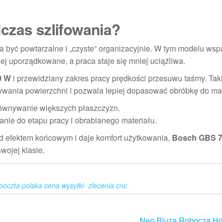
czas szlifowania?
a być powtarzalne i „czyste” organizacyjnie. W tym modelu wsp
ej uporządkowane, a praca staje się mniej uciążliwa.
0 W
i przewidziany zakres pracy prędkości przesuwu taśmy. Tak
wania powierzchni i pozwala lepiej dopasować obróbkę do mat
ównywanie większych płaszczyzn.
ie do etapu pracy i obrabianego materiału.
nad efektem końcowym i daje komfort użytkowania,
Bosch GBS 
ojej klasie.
poczta polska cena wysyłki
zlecenia cnc
Neo Bluza Robocza Hd