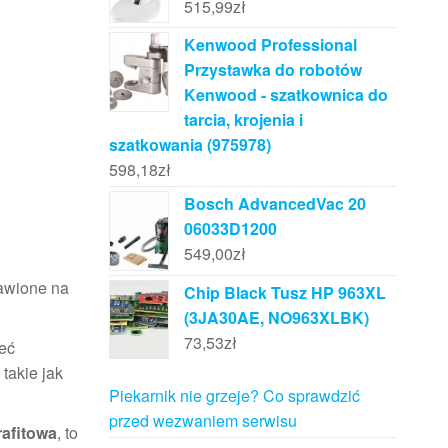
515,99
zł
Kenwood Professional
Przystawka do robotów
Kenwood - szatkownica do
tarcia, krojenia i
szatkowania (975978)
598,18
zł
Bosch AdvancedVac 20
06033D1200
549,00
zł
tawione na
Chip Black Tusz HP 963XL
(3JA30AE, NO963XLBK)
73,53
zł
ieć
takie jak
Piekarnik nie grzeje? Co sprawdzić
przed wezwaniem serwisu
rafitowa
, to