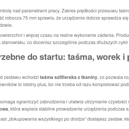
ontrolę nad parametrami pracy. Zakres prędkości przesuwu taś
ść robocza 75 mm sprawia, że urządzenie dobrze sprawdza si
dowie.
owierzchni i więcej czasu na realne wykonanie zadania. Produ
 stanowisku, co docenisz szczególnie podczas dłuższych cykli 
zebne do startu: taśma, worek i 
ad zestawu wchodzi
taśma szlifierska z tkaniny
, co pozwala r
kowników to istotny plus, bo nie trzeba od razu kompletować p
 pomaga ograniczyć zabrudzenia i ułatwia utrzymanie czystości
towa
, która wspiera stabilne prowadzenie urządzenia podczas s
miast „dokupowania wszystkiego po drodze” dostajesz zestaw, k
.