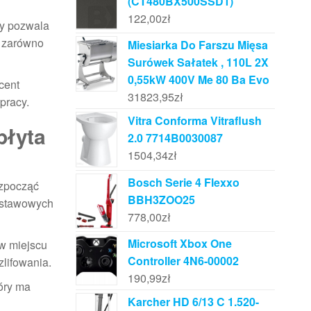
(CT480BX500SSD1)
122,00
zł
my pozwala
ę zarówno
Miesiarka Do Farszu Mięsa
Surówek Sałatek , 110L 2X
0,55kW 400V Me 80 Ba Evo
cent
31823,95
zł
pracy.
Vitra Conforma Vitraflush
płyta
2.0 7714B0030087
1504,34
zł
Bosch Serie 4 Flexxo
ozpocząć
BBH3ZOO25
odstawowych
778,00
zł
Microsoft Xbox One
 w miejscu
Controller 4N6-00002
zlifowania.
190,99
zł
tóry ma
Karcher HD 6/13 C 1.520-