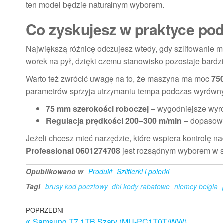
ten model będzie naturalnym wyborem.
Co zyskujesz w praktyce pod
Największą różnicę odczujesz wtedy, gdy szlifowanie m
worek na pył, dzięki czemu stanowisko pozostaje bardzi
Warto też zwrócić uwagę na to, że maszyna ma moc
75
parametrów sprzyja utrzymaniu tempa podczas wyrówny
75 mm szerokości roboczej
– wygodniejsze wyr
Regulacja prędkości 200–300 m/min
– dopasowan
Jeżeli chcesz mieć narzędzie, które wspiera kontrolę 
Professional 0601274708
jest rozsądnym wyborem w sw
Opublikowano w
Produkt
Szlifierki i polerki
Tagi
brusy kod pocztowy
dhl kody rabatowe
niemcy belgia
Nawigacja
Poprzedni
POPRZEDNI
Samsung T7 1TB Szary (MU-PC1T0T/WW)