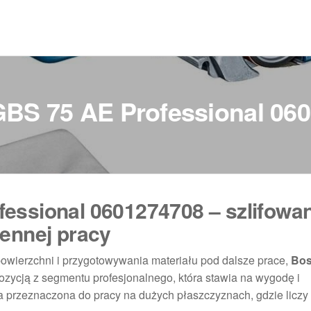
BS 75 AE Professional 06
essional 0601274708 – szlifowan
ennej pracy
wierzchni i przygotowywania materiału pod dalsze prace,
Bo
ozycją z segmentu profesjonalnego, która stawia na wygodę i
wa przeznaczona do pracy na dużych płaszczyznach, gdzie liczy