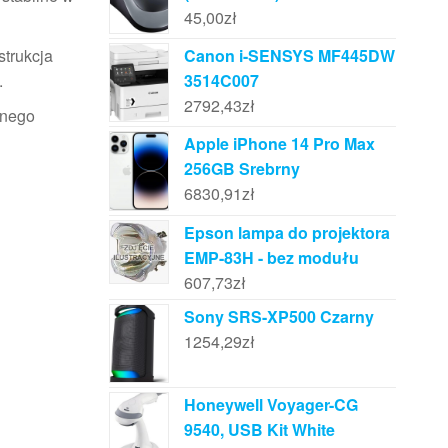
45,00
zł
Canon i-SENSYS MF445DW
strukcja
3514C007
.
2792,43
zł
lnego
Apple iPhone 14 Pro Max
256GB Srebrny
6830,91
zł
Epson lampa do projektora
EMP-83H - bez modułu
607,73
zł
Sony SRS-XP500 Czarny
1254,29
zł
Honeywell Voyager-CG
9540, USB Kit White