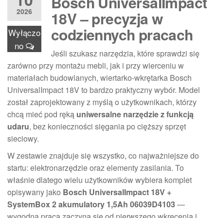
Bosch UniversalImpact
2026
18V – precyzja w
codziennych pracach
Wyłączo
no
Jeśli szukasz narzędzia, które sprawdzi się
zarówno przy montażu mebli, jak i przy wierceniu w
materiałach budowlanych, wiertarko-wkrętarka Bosch
UniversalImpact 18V to bardzo praktyczny wybór. Model
został zaprojektowany z myślą o użytkownikach, którzy
chcą mieć pod ręką
uniwersalne narzędzie z funkcją
udaru
, bez konieczności sięgania po cięższy sprzęt
sieciowy.
W zestawie znajduje się wszystko, co najważniejsze do
startu: elektronarzędzie oraz elementy zasilania. To
właśnie dlatego wielu użytkowników wybiera komplet
opisywany jako
Bosch UniversalImpact 18V +
SystemBox 2 akumulatory 1,5Ah 06039D4103
—
wygodna praca zaczyna się od pierwszego wkręcenia i