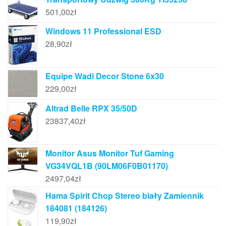
501,00
zł
Windows 11 Professional ESD
28,90
zł
Equipe Wadi Decor Stone 6x30
229,00
zł
Altrad Belle RPX 35/50D
23837,40
zł
Monitor Asus Monitor Tuf Gaming
VG34VQL1B (90LM06F0B01170)
2497,04
zł
Hama Spirit Chop Stereo biały Zamiennik
184081 (184126)
119,90
zł