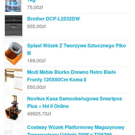
75,00
zł
Brother DCP-L2532DW
935,00
zł
Splast Wózek Z Tworzywa Sztucznego Piko
III
169,00
zł
Modi Meble Biurko Drewno Retro Białe
Fronty 120X60Cm Koma Ii
550,00
zł
Novitus Kasa Samoobsługowa Smartpos
Plus + Hd Ii Online
49925,70
zł
Costway Wózek Platformowy Magazynowy
Transportowy Udźwig 300Kg Tl35298