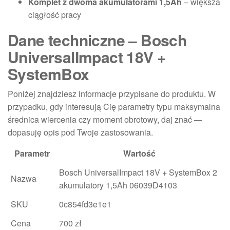
Komplet z dwoma akumulatorami 1,5Ah
– większa
ciągłość pracy
Dane techniczne – Bosch
UniversalImpact 18V +
SystemBox
Poniżej znajdziesz informacje przypisane do produktu. W
przypadku, gdy interesują Cię parametry typu maksymalna
średnica wiercenia czy moment obrotowy, daj znać —
dopasuję opis pod Twoje zastosowania.
Parametr
Wartość
Bosch UniversalImpact 18V + SystemBox 2
Nazwa
akumulatory 1,5Ah 06039D4103
SKU
0c854fd3e1e1
Cena
700 zł