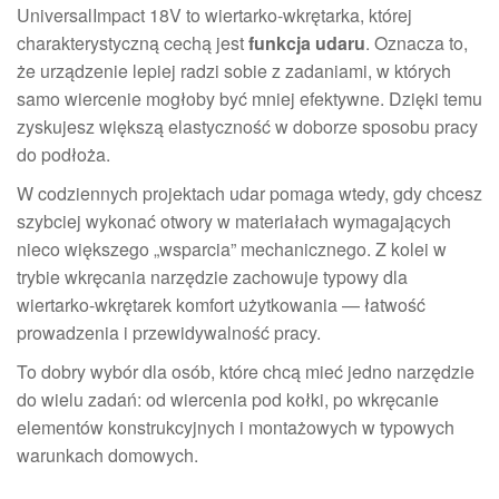
UniversalImpact 18V to wiertarko-wkrętarka, której
charakterystyczną cechą jest
funkcja udaru
. Oznacza to,
że urządzenie lepiej radzi sobie z zadaniami, w których
samo wiercenie mogłoby być mniej efektywne. Dzięki temu
zyskujesz większą elastyczność w doborze sposobu pracy
do podłoża.
W codziennych projektach udar pomaga wtedy, gdy chcesz
szybciej wykonać otwory w materiałach wymagających
nieco większego „wsparcia” mechanicznego. Z kolei w
trybie wkręcania narzędzie zachowuje typowy dla
wiertarko-wkrętarek komfort użytkowania — łatwość
prowadzenia i przewidywalność pracy.
To dobry wybór dla osób, które chcą mieć jedno narzędzie
do wielu zadań: od wiercenia pod kołki, po wkręcanie
elementów konstrukcyjnych i montażowych w typowych
warunkach domowych.