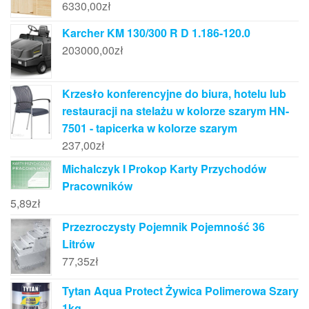
6330,00
zł
Karcher KM 130/300 R D 1.186-120.0
203000,00
zł
Krzesło konferencyjne do biura, hotelu lub
restauracji na stelażu w kolorze szarym HN-
7501 - tapicerka w kolorze szarym
237,00
zł
Michalczyk I Prokop Karty Przychodów
Pracowników
5,89
zł
Przezroczysty Pojemnik Pojemność 36
Litrów
77,35
zł
Tytan Aqua Protect Żywica Polimerowa Szary
1kg