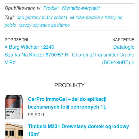
Opublikowano w
Produkt
Wiertarko-wkrętarki
Tagi
dpd godziny pracy sobota
ile idzie paczka z francji do
polski
rzeczy używane za darmo
Nawigacja
Poprzedni
POPRZEDNI
NASTĘPNE
N
Burg Wächter 12240
Datalogic
wpis
w
wpisu
Szafka Na Klucze 6700/57 R
Charging/Transmitter Cradle
V Pz
(BC9180BT)
PRODUKTY
CarPro ImmoGel – żel do aplikacji
bezbarwnych folii ochronnych 1L
99,90
zł
Timbela M331 Drewniany domek ogrodowy
12m²