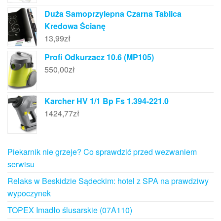
Duża Samoprzylepna Czarna Tablica
Kredowa Ścianę
13,99
zł
Profi Odkurzacz 10.6 (MP105)
550,00
zł
Karcher HV 1/1 Bp Fs 1.394-221.0
1424,77
zł
Piekarnik nie grzeje? Co sprawdzić przed wezwaniem
serwisu
Relaks w Beskidzie Sądeckim: hotel z SPA na prawdziwy
wypoczynek
TOPEX Imadło ślusarskie (07A110)