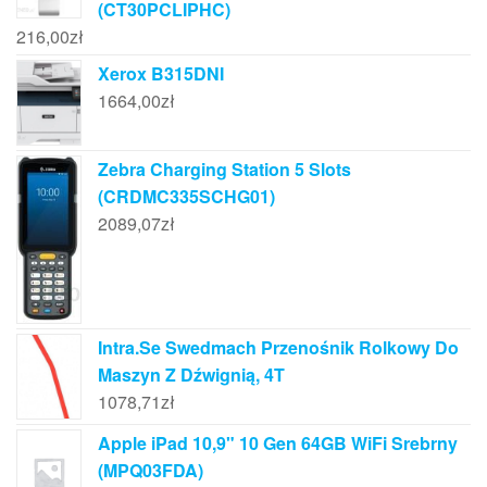
(CT30PCLIPHC)
216,00
zł
Xerox B315DNI
1664,00
zł
Zebra Charging Station 5 Slots
(CRDMC335SCHG01)
2089,07
zł
Intra.Se Swedmach Przenośnik Rolkowy Do
Maszyn Z Dźwignią, 4T
1078,71
zł
Apple iPad 10,9" 10 Gen 64GB WiFi Srebrny
(MPQ03FDA)