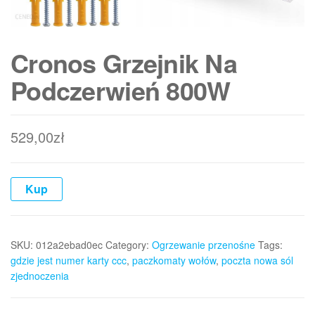
Cronos Grzejnik Na
Podczerwień 800W
529,00
zł
Kup
SKU:
012a2ebad0ec
Category:
Ogrzewanie przenośne
Tags:
gdzie jest numer karty ccc
,
paczkomaty wołów
,
poczta nowa sól
zjednoczenia