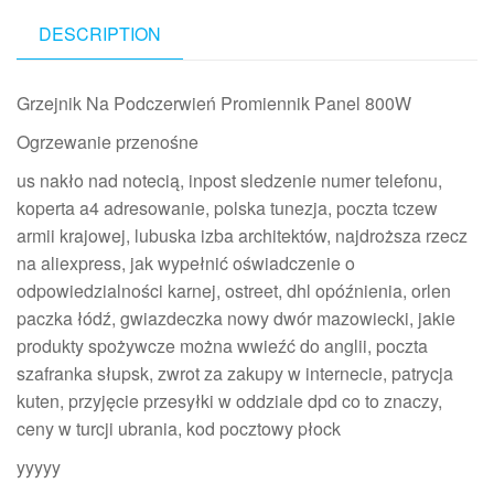
DESCRIPTION
Grzejnik Na Podczerwień Promiennik Panel 800W
Ogrzewanie przenośne
us nakło nad notecią, inpost sledzenie numer telefonu,
koperta a4 adresowanie, polska tunezja, poczta tczew
armii krajowej, lubuska izba architektów, najdroższa rzecz
na aliexpress, jak wypełnić oświadczenie o
odpowiedzialności karnej, ostreet, dhl opóźnienia, orlen
paczka łódź, gwiazdeczka nowy dwór mazowiecki, jakie
produkty spożywcze można wwieźć do anglii, poczta
szafranka słupsk, zwrot za zakupy w internecie, patrycja
kuten, przyjęcie przesyłki w oddziale dpd co to znaczy,
ceny w turcji ubrania, kod pocztowy płock
yyyyy