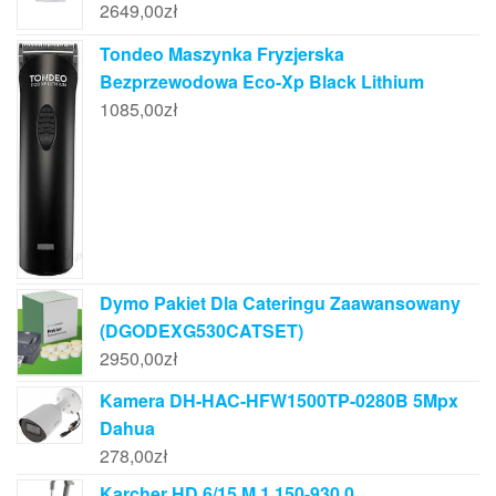
2649,00
zł
Tondeo Maszynka Fryzjerska
Bezprzewodowa Eco-Xp Black Lithium
1085,00
zł
Dymo Pakiet Dla Cateringu Zaawansowany
(DGODEXG530CATSET)
2950,00
zł
Kamera DH-HAC-HFW1500TP-0280B 5Mpx
Dahua
278,00
zł
Karcher HD 6/15 M 1.150-930.0