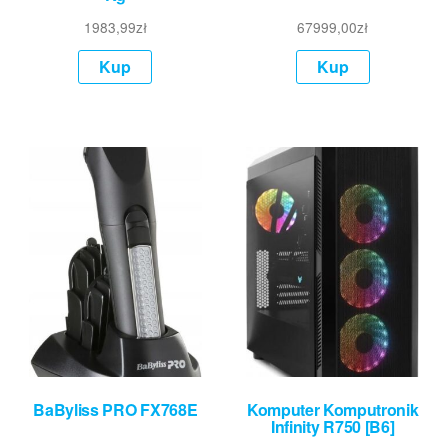
1983,99
zł
67999,00
zł
Kup
Kup
BaByliss PRO FX768E
Komputer Komputronik
Infinity R750 [B6]