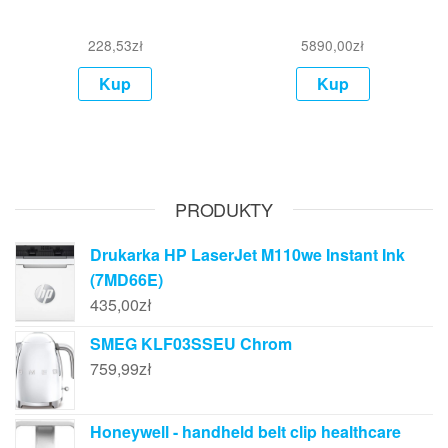
228,53
zł
5890,00
zł
Kup
Kup
PRODUKTY
Drukarka HP LaserJet M110we Instant Ink
(7MD66E)
435,00
zł
SMEG KLF03SSEU Chrom
759,99
zł
Honeywell - handheld belt clip healthcare