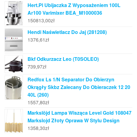
Hert.Pl Ubijaczka Z Wyposażeniem 100L
Ar100 Varimixer BEA_M1000036
150813,00
zł
Hendi Naświetlacz Do Jaj (281208)
1376,61
zł
Bkf Odkurzacz Leo (T0SOLEO)
739,97
zł
Redfox Ls 1/N Separator Do Obierzyn
Okrągły Skbz Zalecany Do Obieraczek 12 20
40L (260)
1557,80
zł
Markslöjd Lampa Wisząca Level Gold 108047
Markslojd Złoty Oprawa W Stylu Design
1358,30
zł