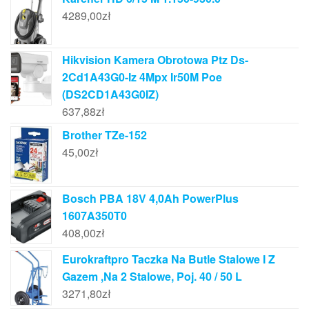
4289,00
zł
Hikvision Kamera Obrotowa Ptz Ds-
2Cd1A43G0-Iz 4Mpx Ir50M Poe
(DS2CD1A43G0IZ)
637,88
zł
Brother TZe-152
45,00
zł
Bosch PBA 18V 4,0Ah PowerPlus
1607A350T0
408,00
zł
Eurokraftpro Taczka Na Butle Stalowe I Z
Gazem ,Na 2 Stalowe, Poj. 40 / 50 L
3271,80
zł