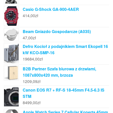
Casio G-Shock GA-900-4AER
414,00
zł
Beam Gniazdo Gospodarcze (A035)
47,00
zł
Defro Kocioł z podajnikiem Smart Ekopell 16
kW KCO-SMP-16
19684,00
zł
B2B Partner Szafa biurowa z drzwiami,
1087x800x420 mm, brzoza
1209,09
zł
Canon EOS R7 + RF-S 18-45mm F4.5-6.3 IS
STM
8499,00
zł
Apple Watch Series 7 Cellular Koperta 45mm