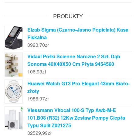
PRODUKTY
Elzab Sigma (Czarno-Jasno Popielata) Kasa
Fiskalna
3923,70
zł
Vidaxl Półki Ścienne Narożne 2 Szt. Dąb
Sonoma 40X40X50 Cm Płyta 9454560
106,93
zł
Huawei Watch GT3 Pro Elegant 43mm Biało-
złoty
1986,97
zł
Viessmann Vitocal 100-S Typ Awb-M-E
101.B08 (R32) 12Kw Zestaw Pompy Ciepła
Typu Split Z021275
32529,99
zł