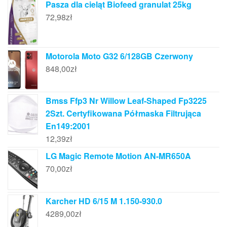
Pasza dla cieląt Biofeed granulat 25kg
72,98
zł
Motorola Moto G32 6/128GB Czerwony
848,00
zł
Bmss Ffp3 Nr Willow Leaf-Shaped Fp3225
2Szt. Certyfikowana Półmaska Filtrująca
En149:2001
12,39
zł
LG Magic Remote Motion AN-MR650A
70,00
zł
Karcher HD 6/15 M 1.150-930.0
4289,00
zł