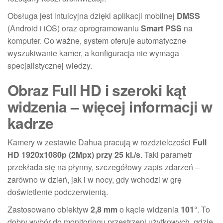
Obsługa jest intuicyjna dzięki aplikacji mobilnej
DMSS
(Android i iOS) oraz oprogramowaniu
Smart PSS
na
komputer. Co ważne, system oferuje automatyczne
wyszukiwanie kamer, a konfiguracja nie wymaga
specjalistycznej wiedzy.
Obraz Full HD i szeroki kąt
widzenia – więcej informacji w
kadrze
Kamery w zestawie Dahua pracują w rozdzielczości
Full
HD 1920x1080p (2Mpx) przy 25 kl./s
. Taki parametr
przekłada się na płynny, szczegółowy zapis zdarzeń –
zarówno w dzień, jak i w nocy, gdy wchodzi w grę
doświetlenie podczerwienią.
Zastosowano obiektyw
2,8 mm
o kącie widzenia
101°
. To
dobry wybór do monitoringu przestrzeni użytkowych, gdzie