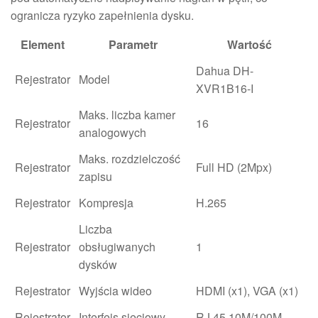
ogranicza ryzyko zapełnienia dysku.
Element
Parametr
Wartość
Dahua DH-
Rejestrator
Model
XVR1B16-I
Maks. liczba kamer
Rejestrator
16
analogowych
Maks. rozdzielczość
Rejestrator
Full HD (2Mpx)
zapisu
Rejestrator
Kompresja
H.265
Liczba
Rejestrator
obsługiwanych
1
dysków
Rejestrator
Wyjścia wideo
HDMI (x1), VGA (x1)
Rejestrator
Interfejs sieciowy
RJ 45 10M/100M