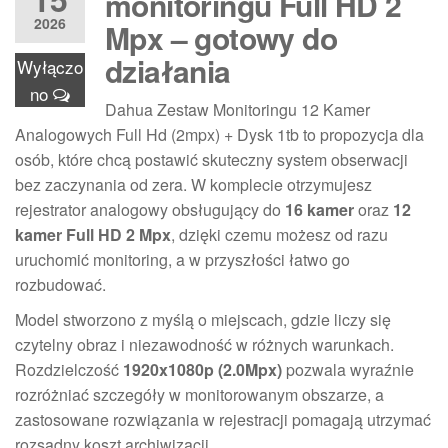
monitoringu Full HD 2
2026
Mpx – gotowy do
działania
Wyłączo
no
Dahua Zestaw Monitoringu 12 Kamer
Analogowych Full Hd (2mpx) + Dysk 1tb to propozycja dla
osób, które chcą postawić skuteczny system obserwacji
bez zaczynania od zera. W komplecie otrzymujesz
rejestrator analogowy obsługujący do
16 kamer
oraz
12
kamer Full HD 2 Mpx
, dzięki czemu możesz od razu
uruchomić monitoring, a w przyszłości łatwo go
rozbudować.
Model stworzono z myślą o miejscach, gdzie liczy się
czytelny obraz i niezawodność w różnych warunkach.
Rozdzielczość
1920x1080p (2.0Mpx)
pozwala wyraźnie
rozróżniać szczegóły w monitorowanym obszarze, a
zastosowane rozwiązania w rejestracji pomagają utrzymać
rozsądny koszt archiwizacji.