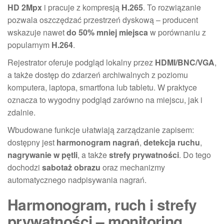
HD 2Mpx
i pracuje z kompresją
H.265
. To rozwiązanie
pozwala oszczędzać przestrzeń dyskową – producent
wskazuje nawet
do 50% mniej miejsca
w porównaniu z
popularnym
H.264
.
Rejestrator oferuje podgląd lokalny przez
HDMI/BNC/VGA
,
a także dostęp do zdarzeń archiwalnych z poziomu
komputera, laptopa, smartfona lub tabletu. W praktyce
oznacza to wygodny podgląd zarówno na miejscu, jak i
zdalnie.
Wbudowane funkcje ułatwiają zarządzanie zapisem:
dostępny jest
harmonogram nagrań
,
detekcja ruchu
,
nagrywanie w pętli
, a także
strefy prywatności
. Do tego
dochodzi
sabotaż obrazu
oraz mechanizmy
automatycznego nadpisywania nagrań.
Harmonogram, ruch i strefy
prywatności – monitoring