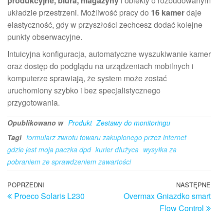
produkcyjne, biura, magazyny
i obiekty o rozbudowanym
układzie przestrzeni. Możliwość pracy do
16 kamer
daje
elastyczność, gdy w przyszłości zechcesz dodać kolejne
punkty obserwacyjne.
Intuicyjna konfiguracja, automatyczne wyszukiwanie kamer
oraz dostęp do podglądu na urządzeniach mobilnych i
komputerze sprawiają, że system może zostać
uruchomiony szybko i bez specjalistycznego
przygotowania.
Opublikowano w
Produkt
Zestawy do monitoringu
Tagi
formularz zwrotu towaru zakupionego przez internet
gdzie jest moja paczka dpd
kurier dłużyca
wysyłka za
pobraniem ze sprawdzeniem zawartości
Nawigacja
Poprzedni
POPRZEDNI
NASTĘPNE
N
Proeco Solaris L230
Overmax Gniazdko smart
wpis
w
wpisu
Flow Control