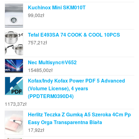
Kuchinox Mini SKM010T
99,00
zł
Tefal E493SA 74 COOK & COOL 10PCS
757,21
zł
Nec Multisync®V652
15485,00
zł
Kofax/Indy Kofax Power PDF 5 Advanced
(Volume License), 4 years
(PPDTERM0390D4)
1173,37
zł
Herlitz Teczka Z Gumką A5 Szeroka 4Cm Pp
Easy Orga Transparentna Biała
17,92
zł