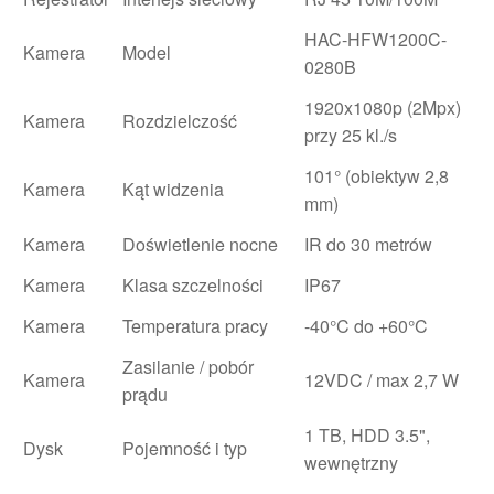
HAC-HFW1200C-
Kamera
Model
0280B
1920x1080p (2Mpx)
Kamera
Rozdzielczość
przy 25 kl./s
101° (obiektyw 2,8
Kamera
Kąt widzenia
mm)
Kamera
Doświetlenie nocne
IR do 30 metrów
Kamera
Klasa szczelności
IP67
Kamera
Temperatura pracy
-40°C do +60°C
Zasilanie / pobór
Kamera
12VDC / max 2,7 W
prądu
1 TB, HDD 3.5",
Dysk
Pojemność i typ
wewnętrzny