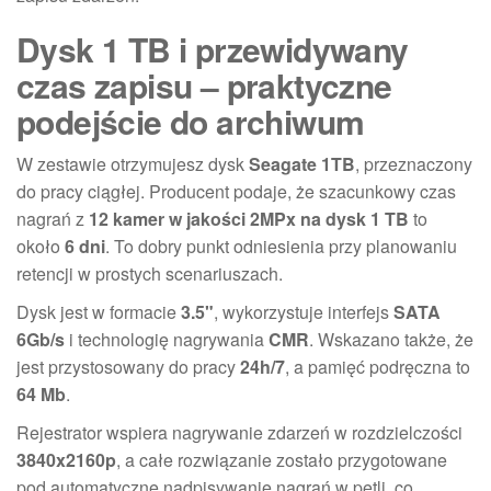
Dysk 1 TB i przewidywany
czas zapisu – praktyczne
podejście do archiwum
W zestawie otrzymujesz dysk
Seagate 1TB
, przeznaczony
do pracy ciągłej. Producent podaje, że szacunkowy czas
nagrań z
12 kamer w jakości 2MPx na dysk 1 TB
to
około
6 dni
. To dobry punkt odniesienia przy planowaniu
retencji w prostych scenariuszach.
Dysk jest w formacie
3.5"
, wykorzystuje interfejs
SATA
6Gb/s
i technologię nagrywania
CMR
. Wskazano także, że
jest przystosowany do pracy
24h/7
, a pamięć podręczna to
64 Mb
.
Rejestrator wspiera nagrywanie zdarzeń w rozdzielczości
3840x2160p
, a całe rozwiązanie zostało przygotowane
pod automatyczne nadpisywanie nagrań w pętli, co