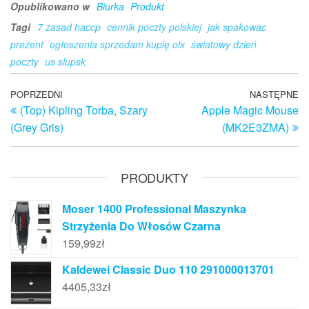
Opublikowano w
Biurka
Produkt
Tagi
7 zasad haccp
cennik poczty polskiej
jak spakowac
prezent
ogłoszenia sprzedam kupię olx
światowy dzień
poczty
us slupsk
Nawigacja
Poprzedni
POPRZEDNI
NASTĘPNE
N
(Top) Kipling Torba, Szary
Apple Magic Mouse
wpis
w
wpisu
(Grey Gris)
(MK2E3ZMA)
PRODUKTY
Moser 1400 Professional Maszynka
Strzyżenia Do Włosów Czarna
159,99
zł
Kaldewei Classic Duo 110 291000013701
4405,33
zł