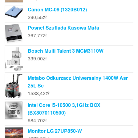
Canon MC-09 (1320B012)
290,55
zł
Posnet Szuflada Kasowa Mała
367,77
zł
Bosch Multi Talent 3 MCM3110W
339,00
zł
Metabo Odkurzacz Uniwersalny 1400W Asr
25L Sc
1538,42
zł
Intel Core i5-10500 3,1GHz BOX
(BX8070110500)
984,70
zł
Monitor LG 27UP850-W