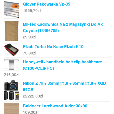
Glover Pakowarka Vp-35
1955,70
zł
Mil-Tec Ładownica Na 2 Magazynki Do Ak
Coyote (13496705)
29,99
zł
Elzab Torba Na Kasę Elzab K10
73,80
zł
Honeywell - handheld belt clip healthcare
(CT30PCLIPHC)
216,00
zł
Nikon Z 7II + 35mm f/1.8 + 85mm f/1.8 + XQD
64GB
22222,00
zł
Baldocer Larchwood Alder 30x90
109,00
zł