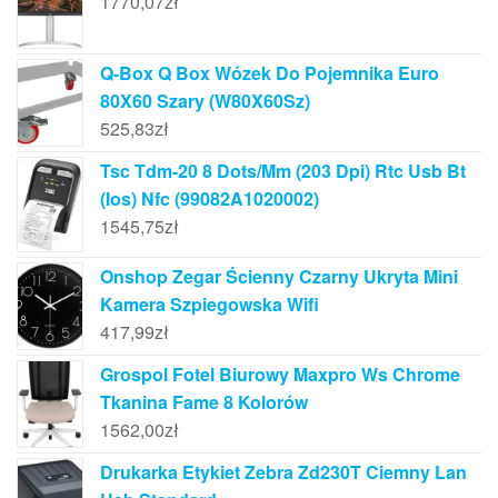
1770,07
zł
Q-Box Q Box Wózek Do Pojemnika Euro
80X60 Szary (W80X60Sz)
525,83
zł
Tsc Tdm-20 8 Dots/Mm (203 Dpi) Rtc Usb Bt
(Ios) Nfc (99082A1020002)
1545,75
zł
Onshop Zegar Ścienny Czarny Ukryta Mini
Kamera Szpiegowska Wifi
417,99
zł
Grospol Fotel Biurowy Maxpro Ws Chrome
Tkanina Fame 8 Kolorów
1562,00
zł
Drukarka Etykiet Zebra Zd230T Ciemny Lan