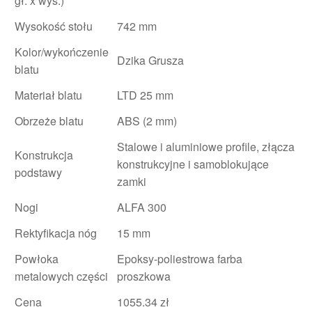
gł. x wys.)
Wysokość stołu
742 mm
Kolor/wykończenie
Dzika Grusza
blatu
Materiał blatu
LTD 25 mm
Obrzeże blatu
ABS (2 mm)
Stalowe i aluminiowe profile, złącza
Konstrukcja
konstrukcyjne i samoblokujące
podstawy
zamki
Nogi
ALFA 300
Rektyfikacja nóg
15 mm
Powłoka
Epoksy-poliestrowa farba
metalowych części
proszkowa
Cena
1055.34 zł