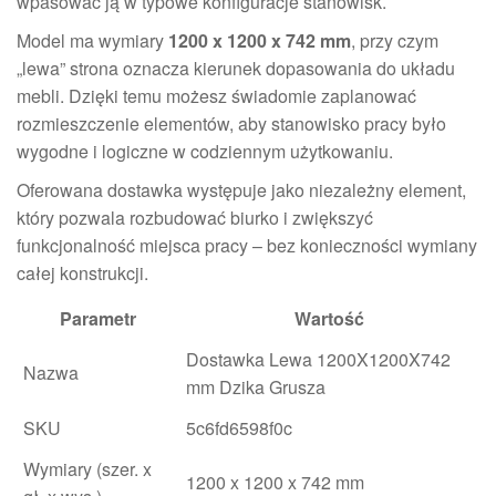
wpasować ją w typowe konfiguracje stanowisk.
Model ma wymiary
1200 x 1200 x 742 mm
, przy czym
„lewa” strona oznacza kierunek dopasowania do układu
mebli. Dzięki temu możesz świadomie zaplanować
rozmieszczenie elementów, aby stanowisko pracy było
wygodne i logiczne w codziennym użytkowaniu.
Oferowana dostawka występuje jako niezależny element,
który pozwala rozbudować biurko i zwiększyć
funkcjonalność miejsca pracy – bez konieczności wymiany
całej konstrukcji.
Parametr
Wartość
Dostawka Lewa 1200X1200X742
Nazwa
mm Dzika Grusza
SKU
5c6fd6598f0c
Wymiary (szer. x
1200 x 1200 x 742 mm