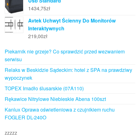
Usb Standard
1434,75
zł
Avtek Uchwyt Ścienny Do Monitorów
Interaktywnych
219,00
zł
Piekarnik nie grzeje? Co sprawdzić przed wezwaniem
serwisu
Relaks w Beskidzie Sądeckim: hotel z SPA na prawdziwy
wypoczynek
TOPEX Imadło ślusarskie (07A110)
Rękawice Nitrylowe Niebieskie Abena 100szt
Kanlux Oprawa oświetleniowa z czujnikiem ruchu
FOGLER DL-240O
zzzzz