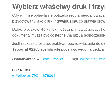
Wybierz właściwy druk i trz
Gdy w firmie pojawia się potrzeba regularnego prowadze
przygotowany jako
druk indywidualny
, co ułatwia pr
Dzięki bloczkowi 40 kartek możesz planować zapasy i o
dokumenty muszą być dostępne „na już”, a jednocześn
Jeśli szukasz prostego, praktycznego rozwiązania do e
Typograf 02263
spełnia rolę podstawowego narzędzia w
Opublikowano w
Druki
Produkt
Tagi
paczkomaty kat
Nawigacja
Poprzedni
POPRZEDNI
Fellowes 79Ci 4679001
wpis
wpisu