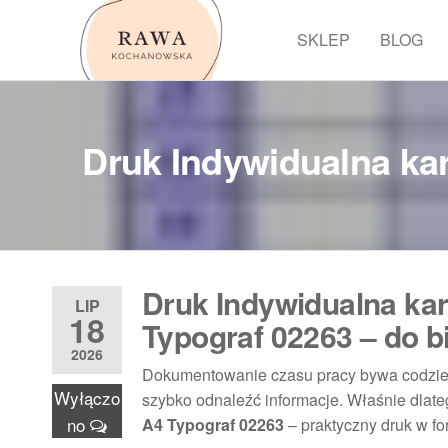
Przejdź
do
SKLEP
BLOG
Rawa
treści
Druk Indywidualna kar
Druk Indywidualna kar
LIP
18
Typograf 02263 – do bi
2026
Dokumentowanie czasu pracy bywa codzien
Wyłączo
szybko odnaleźć informacje. Właśnie dlat
no
A4 Typograf 02263
– praktyczny druk w fo