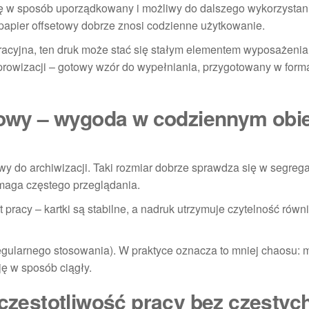
cję w sposób uporządkowany i możliwy do dalszego wykorzystan
 papier offsetowy dobrze znosi codzienne użytkowanie.
tracyjna, ten druk może stać się stałym elementem wyposażenia
prowizacji – gotowy wzór do wypełniania, przygotowany w forma
etowy – wygoda w codziennym obi
atwy do archiwizacji. Taki rozmiar dobrze sprawdza się w segreg
maga częstego przeglądania.
pracy – kartki są stabilne, a nadruk utrzymuje czytelność równ
egularnego stosowania). W praktyce oznacza to mniej chaosu:
ę w sposób ciągły.
 częstotliwość pracy bez częstyc