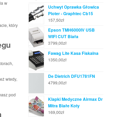
ia w
Uchwyt Oprawka Głowica
Ploter - Graphtec Cb15
157,50
zł
cie, który
Epson TMH6000IV USB
WIFI CUT Biała
egu
3799,00
zł
Fawag Lite Kasa Fiskalna
1350,00
zł
atorach,
De Dietrich DFU1781FN
ież wtedy,
4799,00
zł
 masz pod
Klapki Medyczne Airmax Dr
Mitra Białe Koty
h
169,00
zł