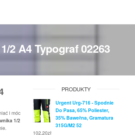
 1/2 A4 Typograf 02263
4
PRODUKTY
Urgent Urg-716 - Spodnie
Do Pasa, 65% Poliester,
iać i móc
35% Bawełna, Gramatura
wnika 1/2
315G/M2 52
ie.
102,20
zł