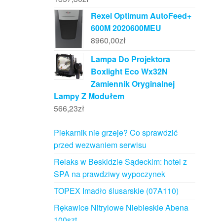
Rexel Optimum AutoFeed+
600M 2020600MEU
8960,00
zł
Lampa Do Projektora
Boxlight Eco Wx32N
Zamiennik Oryginalnej
Lampy Z Modułem
566,23
zł
Piekarnik nie grzeje? Co sprawdzić
przed wezwaniem serwisu
Relaks w Beskidzie Sądeckim: hotel z
SPA na prawdziwy wypoczynek
TOPEX Imadło ślusarskie (07A110)
Rękawice Nitrylowe Niebieskie Abena
100szt