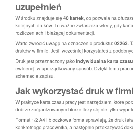
uzupełnień
W środku znajduje się
40 kartek
, co pozwala na dłużs
kolejnych druków. To ważne zwłaszcza wtedy, gdy kart
rozliczeniach i bieżącej dokumentacji.
Warto zwrócić uwagę na oznaczenie produktu:
02263
. 
druków w firmie. Jeśli wcześniej korzystałeś z podobny
Druk jest przeznaczony jako
indywidualna karta czas
ewidencji w uporządkowany sposób. Dzięki temu praco
schemacie zapisu.
Jak wykorzystać druk w firmi
W praktyce karta czasu pracy jest narzędziem, które 
dobrze zorganizowanym biurze liczy się nie tylko wype
Format 1/2 A4 i bloczkowa forma sprawiają, że druk ł
konkretnego pracownika, a następnie przekazywać doku