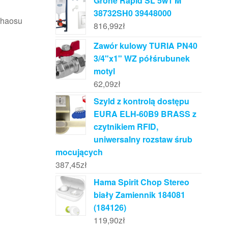
Grohe Rapid SL 5w1 M
38732SH0 39448000
chaosu
816,99
zł
Zawór kulowy TURIA PN40
3/4"x1" WZ półśrubunek
motyl
62,09
zł
Szyld z kontrolą dostępu
EURA ELH-60B9 BRASS z
czytnikiem RFID,
uniwersalny rozstaw śrub
mocujących
387,45
zł
Hama Spirit Chop Stereo
biały Zamiennik 184081
(184126)
119,90
zł