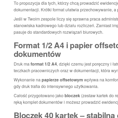
To propozycja dla tych, którzy chcą prowadzić ewiden
dokumentacji. Krótki format ułatwia przechowywanie, a
Jeśli w Twoim zespole liczy się sprawna praca adminis
stanowiska kadrowego lub działu rozliczeń. Zamiast im
pasuje do standardowych rozwiązań biurowych.
Format 1/2 A4 i papier offs
dokumentów
Druk ma
format 1/2 A4
, dzięki czemu jest poręczny i ł
teczkach pracowniczych oraz w dokumentacji, która wy
Wykonanie na
papierze offsetowym
wpływa na komfort 
gdy druk trafia do intensywnego użytkowania.
Całość przygotowano jako
bloczek
(zestaw kartek do r
ręką komplet dokumentów i możesz prowadzić ewidencj
Bloczek 40 kartek – stabilna