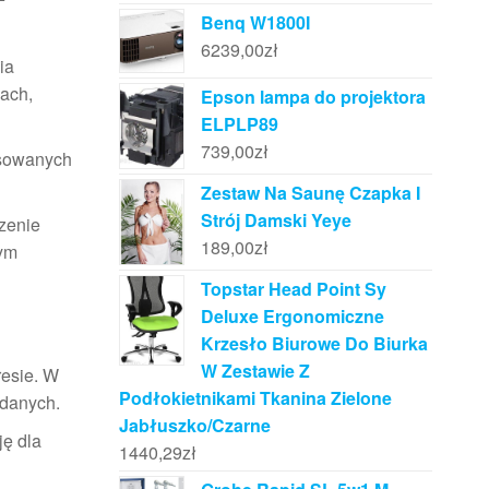
Benq W1800I
6239,00
zł
ia
ach,
Epson lampa do projektora
ELPLP89
739,00
zł
tosowanych
Zestaw Na Saunę Czapka I
Strój Damski Yeye
dzenie
189,00
zł
nym
Topstar Head Point Sy
Deluxe Ergonomiczne
Krzesło Biurowe Do Biurka
W Zestawie Z
resie. W
Podłokietnikami Tkanina Zielone
 danych.
Jabłuszko/Czarne
ję dla
1440,29
zł