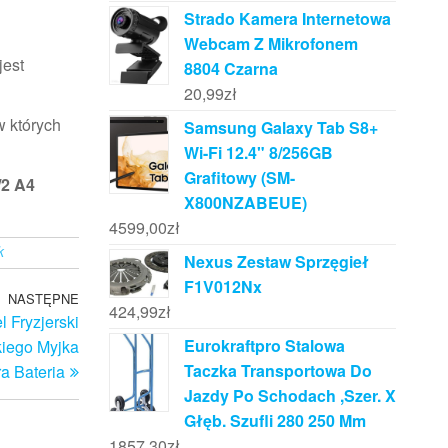
Strado Kamera Internetowa
Webcam Z Mikrofonem
jest
8804 Czarna
20,99
zł
w których
Samsung Galaxy Tab S8+
Wi-Fi 12.4" 8/256GB
Grafitowy (SM-
/2 A4
X800NZABEUE)
4599,00
zł
k
Nexus Zestaw Sprzęgieł
F1V012Nx
NASTĘPNE
Następny
424,99
zł
l Fryzjerski
wpis
Eurokraftpro Stalowa
kiego Myjka
Taczka Transportowa Do
a Bateria
Jazdy Po Schodach ,Szer. X
Głęb. Szufli 280 250 Mm
1857,30
zł