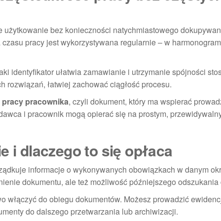
ze użytkowanie bez konieczności natychmiastowego dokupywan
a czasu pracy jest wykorzystywana regularnie – w harmonogram
Taki identyfikator ułatwia zamawianie i utrzymanie spójności s
ch rozwiązań, łatwiej zachować ciągłość procesu.
u pracy pracownika
, czyli dokument, który ma wspierać prowa
dawca i pracownik mogą opierać się na prostym, przewidywal
e i dlaczego to się opłaca
porządkuje informacje o wykonywanych obowiązkach w danym ok
łnienie dokumentu, ale też możliwość późniejszego odszukania
atwo włączyć do obiegu dokumentów. Możesz prowadzić ewidenc
menty do dalszego przetwarzania lub archiwizacji.