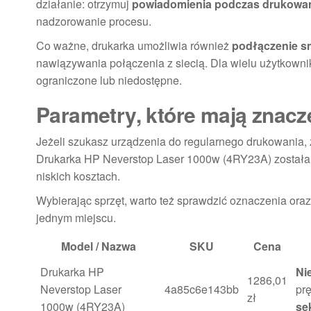
działanie: otrzymuj
powiadomienia podczas drukowan
nadzorowanie procesu.
Co ważne, drukarka umożliwia również
podłączenie sm
nawiązywania połączenia z siecią. Dla wielu użytkown
ograniczone lub niedostępne.
Parametry, które mają znac
Jeżeli szukasz urządzenia do regularnego drukowania,
Drukarka HP Neverstop Laser 1000w (4RY23A) została 
niskich kosztach.
Wybierając sprzęt, warto też sprawdzić oznaczenia oraz
jednym miejscu.
Model / Nazwa
SKU
Cena
Drukarka HP
Ni
1286,01
Neverstop Laser
4a85c6e143bb
pr
zł
1000w (4RY23A)
se