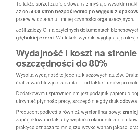
To także sprzęt zaprojektowany z myślą o wysokim nakł
aż do
5000 stron bezpośrednio po wyjęciu z opakow
przerw w działaniu i mniej czynności organizacyjnych.
Jeśli zależy Ci na czytelnych dokumentach biznesowych
głębokiej czerni
. W efekcie wydruki wyglądają profesj
Wydajność i koszt na stronie
oszczędności do 80%
Wysoka wydajność to jeden z kluczowych atutów. Druka
realizować bieżące zadania — od faktur i umów po mat
Dodatkowym usprawnieniem jest podajnik papieru o p
utrzymać płynność pracy, szczególnie gdy druk odbywa s
Producent podkreśla również wymiar finansowy:
zmniej
zaprojektowane tak, aby wspierać ekonomiczne drukow
praktyce oznacza to mniejsze ryzyko wahań jakości oraz