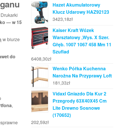
aganu
Hazet Akumulatorowy
Klucz Udarowy HAZ92123
 Drukarki
3423,18
zł
bko — w 15
Kaiser Kraft Wózek
Warsztatowy ,Wys. X Szer.
ą w biurze
Głęb. 1007 1067 458 Mm 11
Szuflad
awet do
6408,30
zł
Wenko Półka Kuchenna
Narożna Na Przyprawy Loft
181,33
zł
Vidaxl Gniazdo Dla Kur 2
o
Przegrody 63X40X45 Cm
tfona
,
Lite Drewno Sosnowe
(170652)
202,59
zł
a sprawne