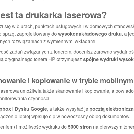
est ta drukarka laserowa?
 się w biurach, punktach usługowych i w domowych stanowisk
To sprzęt zaprojektowany do
wysokonakładowego druku
, a j
ycznych rozwiązaniach z wymiennymi wkładami.
tliwość zadań związanych z tonerem, docenisz zarówno wydajno
ścią oryginalnego tonera HP otrzymujesz
spójne wydruki wysoki
nowanie i kopiowanie w trybie mobilnym
ka laserowa umożliwia także skanowanie i kopiowanie, a powiad
onitorowania czynności.
pbox
i
Dysku Google
, a także wysyłać je
pocztą elektroniczn
ządzenie lepiej wpisuje się w nowoczesny obieg dokumentów.
ieniem) i możliwość wydruku do
5000 stron
na pierwszym toner