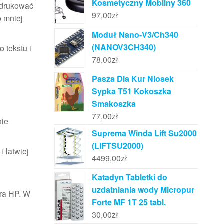
Kosmetyczny Mobilny 360
ydrukować
97,00
zł
o mniej
Moduł Nano-V3/Ch340
(NANOV3CH340)
 tekstu i
78,00
zł
Pasza Dla Kur Niosek
Sypka T51 Kokoszka
Smakoszka
77,00
zł
nie
Suprema Winda Lift Su2000
(LIFTSU2000)
i łatwiej
4499,00
zł
Katadyn Tabletki do
uzdatniania wody Micropur
ra HP. W
Forte MF 1T 25 tabl.
30,00
zł