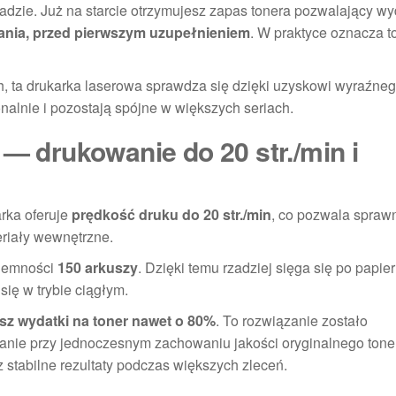
adzie. Już na starcie otrzymujesz zapas tonera pozwalający w
ania, przed pierwszym uzupełnieniem
. W praktyce oznacza t
, ta drukarka laserowa sprawdza się dzięki uzyskowi wyraźnego
onalnie i pozostają spójne w większych seriach.
 — drukowanie do 20 str./min i
rka oferuje
prędkość druku do 20 str./min
, co pozwala spraw
eriały wewnętrzne.
ojemności
150 arkuszy
. Dzięki temu rzadziej sięga się po papier 
ię w trybie ciągłym.
sz wydatki na toner nawet o 80%
. To rozwiązanie zostało
anie przy jednoczesnym zachowaniu jakości oryginalnego tone
 stabilne rezultaty podczas większych zleceń.