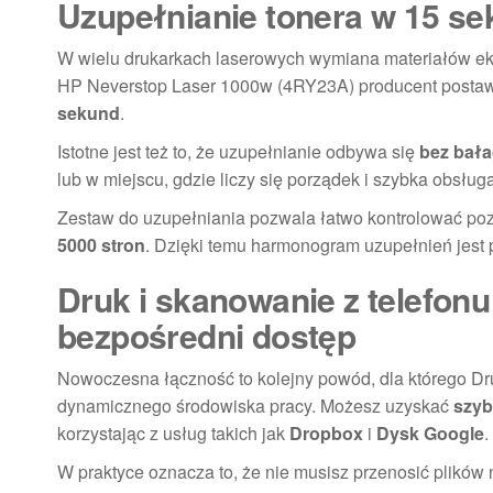
Uzupełnianie tonera w 15 se
W wielu drukarkach laserowych wymiana materiałów eks
HP Neverstop Laser 1000w (4RY23A) producent postawił
sekund
.
Istotne jest też to, że uzupełnianie odbywa się
bez bał
lub w miejscu, gdzie liczy się porządek i szybka obsługa
Zestaw do uzupełniania pozwala łatwo kontrolować poz
5000 stron
. Dzięki temu harmonogram uzupełnień jest 
Druk i skanowanie z telefon
bezpośredni dostęp
Nowoczesna łączność to kolejny powód, dla którego 
dynamicznego środowiska pracy. Możesz uzyskać
szyb
korzystając z usług takich jak
Dropbox
i
Dysk Google
.
W praktyce oznacza to, że nie musisz przenosić plikó