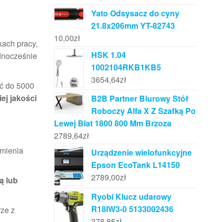
Yato Odsysacz do cyny
21.8x206mm YT-82743
10,00
zł
ach pracy,
HSK 1.04
ednocześnie
1002104RKB1KB5
3654,64
zł
ść do 5000
ej jakości
B2B Partner Biurowy Stół
Roboczy Alfa X Z Szafką Po
Lewej Blat 1800 800 Mm Brzoza
2789,64
zł
omienia
Urządzenie wielofunkcyjne
Epson EcoTank L14150
2789,00
zł
ą lub
Ryobi Klucz udarowy
R18IW3-0 5133002436
ze z
378,85
zł