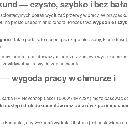
kund — czysto, szybko i bez bał
ploatacyjnych potrafi wydłużać przerwy w pracy. W przypadku
 na proste uzupełnianie tonera. Proces trwa
wygodnie i szy
aganu
. Takie podejście docenią szczególnie osoby, które drukuj
.
iomy tonera, a na pierwszym tonerze z zestawu wydrukujesz
n
przewidywalny i łatwy do zaplanowania.
u — wygoda pracy w chmurze i
Drukarka HP Neverstop Laser 1000w (4RY23A) może pasować d
ki dostęp i druk dokumentów oraz obrazów z poziomu smar
w na komputer, aby wykonać wydruk. Obsługa jest nastawiona n