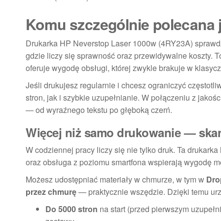
Komu szczególnie polecana j
Drukarka HP Neverstop Laser 1000w (4RY23A) sprawdzi
gdzie liczy się sprawność oraz przewidywalne koszty. 
oferuje wygodę obsługi, której zwykle brakuje w klas
Jeśli drukujesz regularnie i chcesz ograniczyć często
stron, jak i szybkie uzupełnianie. W połączeniu z jako
— od wyraźnego tekstu po głęboką czerń.
Więcej niż samo drukowanie — ska
W codziennej pracy liczy się nie tylko druk. Ta drukar
oraz obsługa z poziomu smartfona wspierają wygodę m
Możesz udostępniać materiały w chmurze, w tym w
Dro
przez chmurę
— praktycznie wszędzie. Dzięki temu ur
Do 5000 stron
na start (przed pierwszym uzupełn