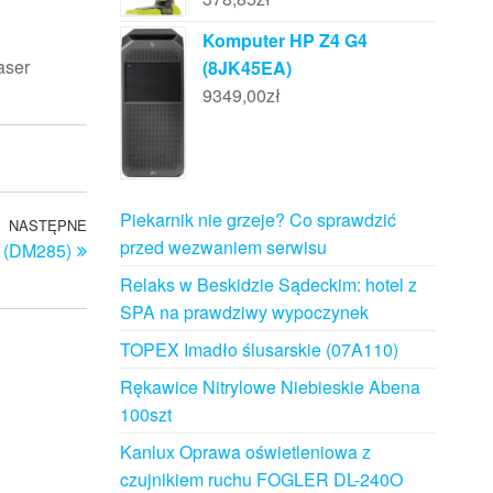
Komputer HP Z4 G4
aser
(8JK45EA)
9349,00
zł
Piekarnik nie grzeje? Co sprawdzić
NASTĘPNE
Następny
przed wezwaniem serwisu
r (DM285)
wpis
Relaks w Beskidzie Sądeckim: hotel z
SPA na prawdziwy wypoczynek
TOPEX Imadło ślusarskie (07A110)
Rękawice Nitrylowe Niebieskie Abena
100szt
Kanlux Oprawa oświetleniowa z
czujnikiem ruchu FOGLER DL-240O