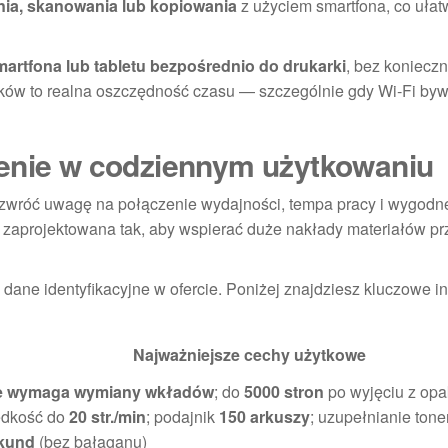
ia, skanowania lub kopiowania
z użyciem smartfona, co ułat
artfona lub tabletu bezpośrednio do drukarki
, bez konieczn
ików to realna oszczędność czasu — szczególnie gdy Wi‑Fi by
zenie w codziennym użytkowaniu
 zwróć uwagę na połączenie wydajności, tempa pracy i wygodne
zaprojektowana tak, aby wspierać duże nakłady materiałów pr
 dane identyfikacyjne w ofercie. Poniżej znajdziesz kluczowe i
Najważniejsze cechy użytkowe
e wymaga wymiany wkładów
; do
5000 stron
po wyjęciu z op
ędkość do
20 str./min
; podajnik
150 arkuszy
; uzupełnianie ton
kund
(bez bałaganu)