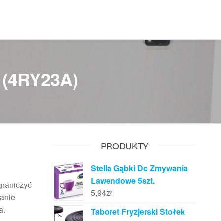
 (4RY23A)
PRODUKTY
Stella Gąbki Do Zmywania
Lawendowe 5szt.
graniczyć
5,94
zł
zanie
a.
Taboret Fryzjerski Stołek