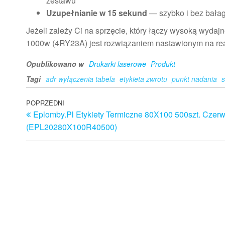
zestawu
Uzupełnianie w 15 sekund
— szybko i bez bała
Jeżeli zależy Ci na sprzęcie, który łączy wysoką wyda
1000w (4RY23A) jest rozwiązaniem nastawionym na rea
Opublikowano w
Drukarki laserowe
Produkt
Tagi
adr wyłączenia tabela
etykieta zwrotu
punkt nadania
s
Nawigacja
Poprzedni
POPRZEDNI
Eplomby.Pl Etykiety Termiczne 80X100 500szt. Czer
wpis
wpisu
(EPL20280X100R40500)