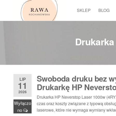
Przejdź
do
SKLEP
BLOG
Rawa
treści
Drukarka
Swoboda druku bez w
LIP
11
Drukarkę HP Neverst
2026
Drukarka HP Neverstop Laser 1000w (4RY23A
Wyłączo
czas oraz koszty związane z typową obsłu
no
laserowe, które nie wymaga wymiany wkład