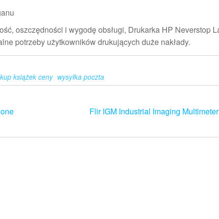
ganu
jność, oszczędności i wygodę obsługi, Drukarka HP Neverstop L
lne potrzeby użytkowników drukujących duże nakłady.
kup książek ceny
wysyłka poczta
wone
Flir IGM Industrial Imaging Multimete