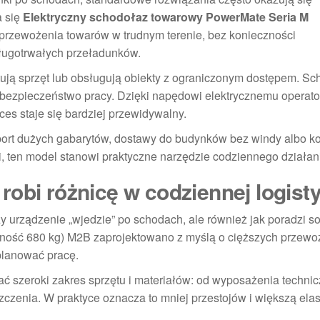
a się
Elektryczny schodołaz towarowy PowerMate Seria M
rzewożenia towarów w trudnym terenie, bez konieczności
ługotrwałych przeładunków.
ortują sprzęt lub obsługują obiekty z ograniczonym dostępem. S
az bezpieczeństwo pracy. Dzięki napędowi elektrycznemu operat
ces staje się bardziej przewidywalny.
ansport dużych gabarytów, dostawy do budynków bez windy albo 
 ten model stanowi praktyczne narzędzie codziennego działan
robi różnicę w codziennej logist
czy urządzenie „wjedzie” po schodach, ale również jak poradzi so
ność 680 kg) M2B zaprojektowano z myślą o cięższych przewo
planować pracę.
ć szeroki zakres sprzętu i materiałów: od wyposażenia techni
zenia. W praktyce oznacza to mniej przestojów i większą ela