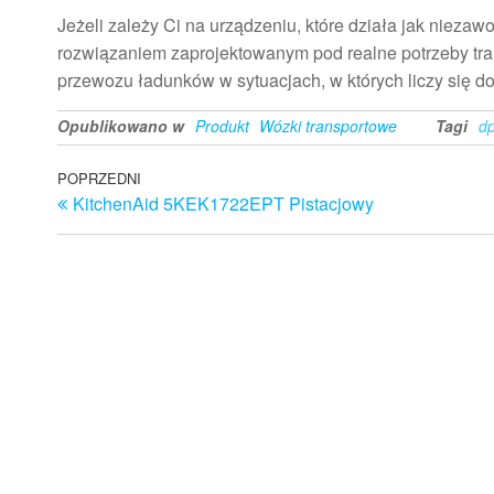
Jeżeli zależy Ci na urządzeniu, które działa jak nieza
rozwiązaniem zaprojektowanym pod realne potrzeby tra
przewozu ładunków w sytuacjach, w których liczy się do
Opublikowano w
Produkt
Wózki transportowe
Tagi
dp
Nawigacja
Poprzedni
POPRZEDNI
KitchenAid 5KEK1722EPT Pistacjowy
wpis
wpisu