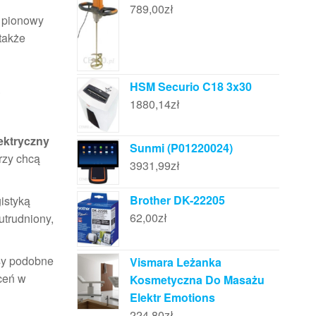
789,00
zł
t pionowy
także
o
HSM Securio C18 3x30
1880,14
zł
ektryczny
Sunmi (P01220024)
rzy chcą
3931,99
zł
Brother DK-22205
istyką
62,00
zł
utrudniony,
esy podobne
Vismara Leżanka
eceń w
Kosmetyczna Do Masażu
Elektr Emotions
224,80
zł