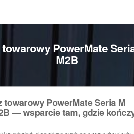
 towarowy PowerMate Seri
M2B
z towarowy PowerMate Seria M
2B — wsparcie tam, gdzie kończy
nki po schodach, standardowe rozwiązania często okazują się