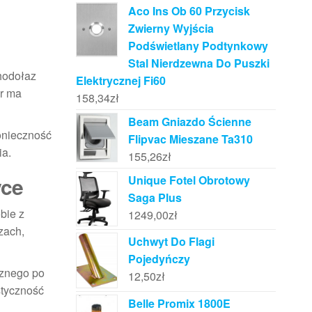
Aco Ins Ob 60 Przycisk
Zwierny Wyjścia
Podświetlany Podtynkowy
Stal Nierdzewna Do Puszki
chodołaz
Elektrycznej Fi60
or ma
158,34
zł
Beam Gniazdo Ścienne
konieczność
Flipvac Mieszane Ta310
ia.
155,26
zł
yce
Unique Fotel Obrotowy
Saga Plus
bie z
1249,00
zł
zach,
Uchwyt Do Flagi
Pojedyńczy
cznego po
12,50
zł
styczność
Belle Promix 1800E