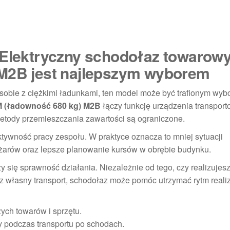
 Elektryczny schodołaz towarow
 M2B jest najlepszym wyborem
i sobie z ciężkimi ładunkami, ten model może być trafionym wyb
M (ładowność 680 kg) M2B
łączy funkcję urządzenia transpor
etody przemieszczania zawartości są ograniczone.
ktywność pracy zespołu. W praktyce oznacza to mniej sytuacji
żarów oraz lepsze planowanie kursów w obrębie budynku.
zy się sprawność działania. Niezależnie od tego, czy realizujes
 własny transport, schodołaz może pomóc utrzymać rytm realiz
ch towarów i sprzętu.
cy podczas transportu po schodach.