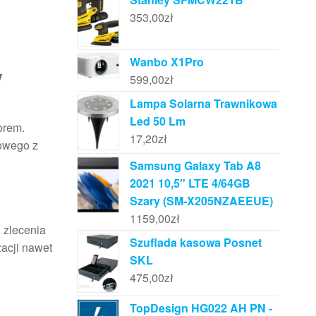
353,00
zł
Wanbo X1Pro
y
599,00
zł
Lampa Solarna Trawnikowa
Led 50 Lm
orem.
17,20
zł
towego z
Samsung Galaxy Tab A8
2021 10,5" LTE 4/64GB
Szary (SM-X205NZAEEUE)
1159,00
zł
z zlecenia
Szuflada kasowa Posnet
acji nawet
SKL
475,00
zł
TopDesign HG022 AH PN -