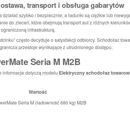
ostawa, transport i obsługa gabarytów
działać szybko i bezpiecznie, a ładunki są ciężkie lub niewy
ie do zleceń, które obejmują transport aut z różnych kierunkó
ograniczoną infrastrukturą.
odcinku” często decyduje o satysfakcji odbiorcy. Schodołaz to
ranicza przestoje wynikające z utrudnionego dostępu.
werMate Seria M M2B
ie informacje dotyczą modelu
Elektryczny schodołaz towarow
Wartość
werMate Seria M (ładowność 680 kg) M2B