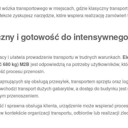
i wózka transportowego w miejscach, gdzie klasyczny transpor
efekcie zyskujesz narzędzie, które wspiera realizację zamówień 
zny i gotowość do intensywneg
acy i ułatwia prowadzenie transportu w trudnych warunkach.
El
ć 680 kg) M2B
jest odpowiedzią na potrzeby użytkowników, któ
ść procesu przenosin.
ajmujących się obsługą przesyłek, transportem sprzętu oraz log
chodzi transport dużych gabarytów, a dostęp do budynku jest 
nym przenoszeniem.
wość i sprawna obsługa klienta, urządzenie może wspierać proc
w kontekście organizacji transportu, odbiorów lub realizacji zl