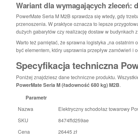
Wariant dla wymagających zleceń: d
PowerMate Seria M M2B sprawdza się wtedy, gdy trzeba 
przenoszenia. W praktyce oznacza to lepsze przygotowan
dużych gabarytów czy realizację dostaw w budynkach z 
Warto też pamiętać, że sprawna logistyka „na ostatnim 
być elementem, który usprawnia przepływ zamówień i og
Specyfikacja techniczna Po
Poniżej znajdziesz dane techniczne produktu. Wszystk
PowerMate Seria M (ładowność 680 kg) M2B
.
Parametr
Nazwa
Elektryczny schodołaz towarowy Po
SKU
8474ffd259ae
Cena
26445 zł