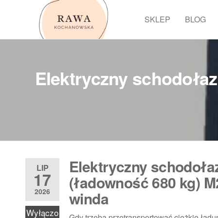
Przejdź
do
SKLEP
BLOG
Rawa
treści
Elektryczny schodołaz
Elektryczny schodoła
LIP
17
(ładowność 680 kg) M
2026
winda
Wyłączo
Gdy trzeba przetransportować ciężkie ładu