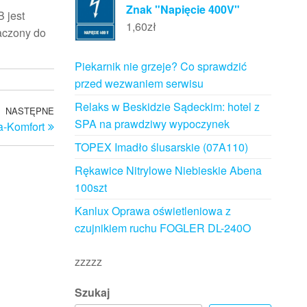
Znak "Napięcie 400V"
 jest
1,60
zł
aczony do
Piekarnik nie grzeje? Co sprawdzić
przed wezwaniem serwisu
Relaks w Beskidzie Sądeckim: hotel z
NASTĘPNE
Następny
SPA na prawdziwy wypoczynek
a-Komfort
wpis
TOPEX Imadło ślusarskie (07A110)
Rękawice Nitrylowe Niebieskie Abena
100szt
Kanlux Oprawa oświetleniowa z
czujnikiem ruchu FOGLER DL-240O
zzzzz
Szukaj