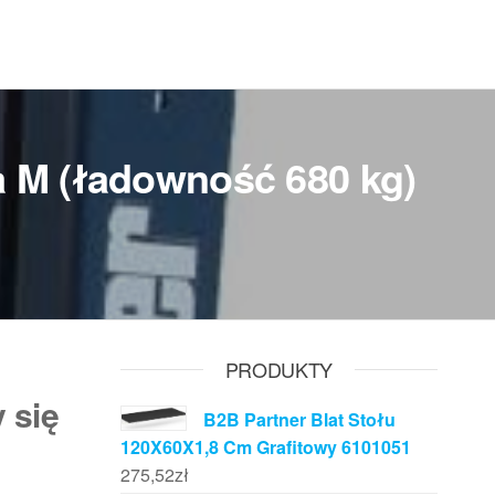
a M (ładowność 680 kg)
PRODUKTY
 się
B2B Partner Blat Stołu
120X60X1,8 Cm Grafitowy 6101051
275,52
zł