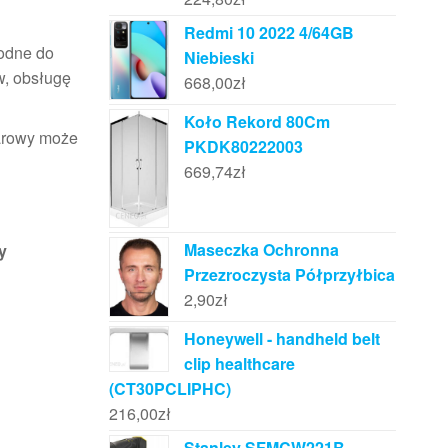
Redmi 10 2022 4/64GB
godne do
Niebieski
w, obsługę
668,00
zł
Koło Rekord 80Cm
warowy może
PKDK80222003
669,74
zł
Maseczka Ochronna
y
Przezroczysta Półprzyłbica
2,90
zł
Honeywell - handheld belt
clip healthcare
(CT30PCLIPHC)
216,00
zł
Stanley SFMCW221B