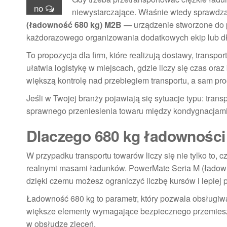
no
niewystarczające. Właśnie wtedy sprawdz
(ładowność 680 kg) M2B
— urządzenie stworzone do p
każdorazowego organizowania dodatkowych ekip lub d
To propozycja dla firm, które realizują dostawy, transp
ułatwia logistykę w miejscach, gdzie liczy się czas or
większą kontrolę nad przebiegiem transportu, a sam pro
Jeśli w Twojej branży pojawiają się sytuacje typu: tr
sprawnego przeniesienia towaru między kondygnacjami,
Dlaczego 680 kg ładowności 
W przypadku transportu towarów liczy się nie tylko to, 
realnymi masami ładunków. PowerMate Seria M (ładow
dzięki czemu możesz ograniczyć liczbę kursów i lepiej 
Ładowność 680 kg to parametr, który pozwala obsługiwa
większe elementy wymagające bezpiecznego przemieszc
w obsłudze zleceń.