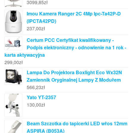
3099,85
zł
Imou Kamera Ranger 2C 4Mp Ipc-Ta42P-D
(IPCTA42PD)
237,00
zł
Certum PCC Certyfikat kwalifikowany -
Podpis elektroniczny - odnowienie na 1 rok -
karta aktywacyjna
299,00
zł
Lampa Do Projektora Boxlight Eco Wx32N
Zamiennik Oryginalnej Lampy Z Modułem
566,23
zł
Yato YT-2357
130,00
zł
Beam Szczotka do tapicerki LED włos 12mm
ASPIRA (B053A)