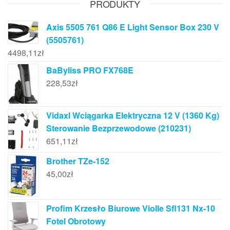
PRODUKTY
Axis 5505 761 Q86 E Light Sensor Box 230 V
(5505761)
4498,11
zł
BaByliss PRO FX768E
228,53
zł
Vidaxl Wciągarka Elektryczna 12 V (1360 Kg)
Sterowanie Bezprzewodowe (210231)
651,11
zł
Brother TZe-152
45,00
zł
Profim Krzesło Biurowe Violle Sfl131 Nx-10
Fotel Obrotowy