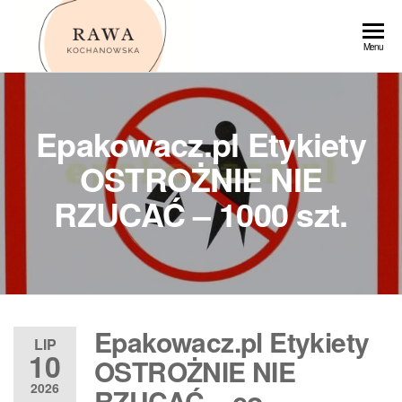
Przejdź
do
Rawa
Menu
treści
Epakowacz.pl Etykiety
OSTROŻNIE NIE
RZUCAĆ – 1000 szt.
Epakowacz.pl Etykiety
LIP
10
OSTROŻNIE NIE
2026
RZUCAĆ – co