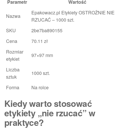
Parametr
Wartość
Epakowacz.pl Etykiety OSTROŻNIE NIE
Nazwa
RZUCAĆ – 1000 szt.
SKU
2be7ba890155
Cena
70.11 zł
Rozmiar
97×97 mm
etykiet
Liczba
1000 szt.
sztuk
Forma
Na rolce
Kiedy warto stosować
etykiety „nie rzucać” w
praktyce?