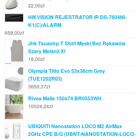
22,00
zł
HIKVISION REJESTRATOR IP DS-7604NI-
K1(C)/ALARM
658,00
zł
Jhk Tsuastrp T Shirt Męski Bez Rękawów
Szary Melanż Xl
18,00
zł
Olympia Titto Evo 53x36cm Grey
(TUE1202R03)
3659,37
zł
Rivea Malie 150x74 BR0553WH
10024,24
zł
UBIQUITI Nanostation LOCO M2 AirMax
2GHz CPE B/G (UBNT-NANOSTATION-LOCO-