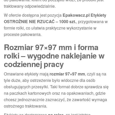
traktowany odpowiedzialnie.
W ofercie dostępna jest pozycja
Epakowacz.pl Etykiety
OSTROŻNIE NIE RZUCAĆ – 1000 szt.
, przygotowana w
formie rolki, co ułatwia praktyczne wykorzystanie w
procesie pakowania.
Rozmiar 97×97 mm i forma
rolki – wygodne naklejanie w
codziennej pracy
Omawiane etykiety mają
rozmiar 97×97 mm
, czyli są na
tyle duże, aby ostrzeżenie było widoczne dla osób
obsługujących przesyłki. Taki format dobrze sprawdza się
na paczkach kartonowych oraz na opakowaniach, gdzie
chcesz jednoznacznie zaznaczyć, że zawartość wymaga
ostrożnego traktowania.
Etykiety są dostarczane
na rolce
, co jest istotne