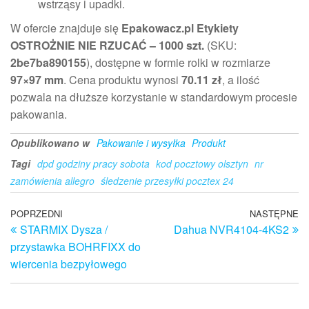
wstrząsy i upadki.
W ofercie znajduje się
Epakowacz.pl Etykiety
OSTROŻNIE NIE RZUCAĆ – 1000 szt.
(SKU:
2be7ba890155
), dostępne w formie rolki w rozmiarze
97×97 mm
. Cena produktu wynosi
70.11 zł
, a ilość
pozwala na dłuższe korzystanie w standardowym procesie
pakowania.
Opublikowano w
Pakowanie i wysyłka
Produkt
Tagi
dpd godziny pracy sobota
kod pocztowy olsztyn
nr
zamówienia allegro
śledzenie przesyłki pocztex 24
Nawigacja
Poprzedni
POPRZEDNI
NASTĘPNE
N
STARMIX Dysza /
Dahua NVR4104-4KS2
wpis
w
wpisu
przystawka BOHRFIXX do
wiercenia bezpyłowego