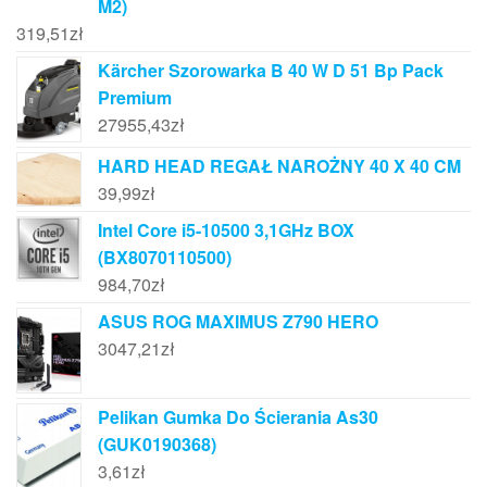
M2)
319,51
zł
Kärcher Szorowarka B 40 W D 51 Bp Pack
Premium
27955,43
zł
HARD HEAD REGAŁ NAROŻNY 40 X 40 CM
39,99
zł
Intel Core i5-10500 3,1GHz BOX
(BX8070110500)
984,70
zł
ASUS ROG MAXIMUS Z790 HERO
3047,21
zł
Pelikan Gumka Do Ścierania As30
(GUK0190368)
3,61
zł