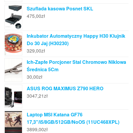
Szuflada kasowa Posnet SKL
475,00
zł
Inkubator Automatyczny Happy H30 Klujnik
Do 30 Jaj (H30230)
329,00
zł
Ich-Zapfe Porcjoner Stal Chromowo Niklowa
Średnica 5Cm
30,00
zł
ASUS ROG MAXIMUS Z790 HERO
3047,21
zł
Laptop MSI Katana GF76
17,3"/i5/8GB/512GB/NoOS (11UC468XPL)
3899,00
zł