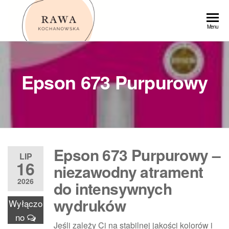
Przejdź
do
Rawa
Menu
treści
Epson 673 Purpurowy
Epson 673 Purpurowy –
LIP
16
niezawodny atrament
2026
do intensywnych
wydruków
Wyłączo
no
Jeśli zależy Ci na stabilnej jakości kolorów i