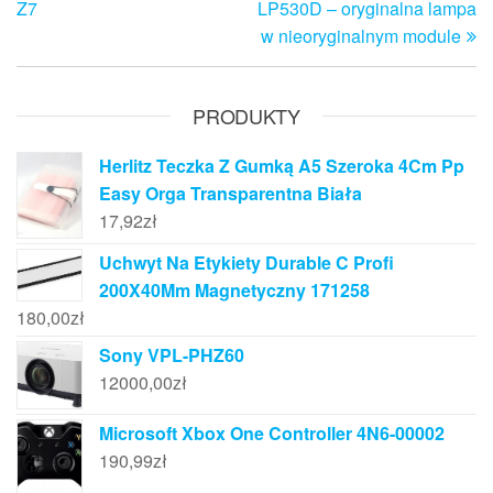
Z7
LP530D – oryginalna lampa
w nieoryginalnym module
PRODUKTY
Herlitz Teczka Z Gumką A5 Szeroka 4Cm Pp
Easy Orga Transparentna Biała
17,92
zł
Uchwyt Na Etykiety Durable C Profi
200X40Mm Magnetyczny 171258
180,00
zł
Sony VPL-PHZ60
12000,00
zł
Microsoft Xbox One Controller 4N6-00002
190,99
zł