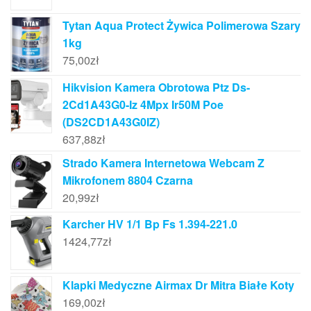
Tytan Aqua Protect Żywica Polimerowa Szary
1kg
75,00
zł
Hikvision Kamera Obrotowa Ptz Ds-
2Cd1A43G0-Iz 4Mpx Ir50M Poe
(DS2CD1A43G0IZ)
637,88
zł
Strado Kamera Internetowa Webcam Z
Mikrofonem 8804 Czarna
20,99
zł
Karcher HV 1/1 Bp Fs 1.394-221.0
1424,77
zł
Klapki Medyczne Airmax Dr Mitra Białe Koty
169,00
zł