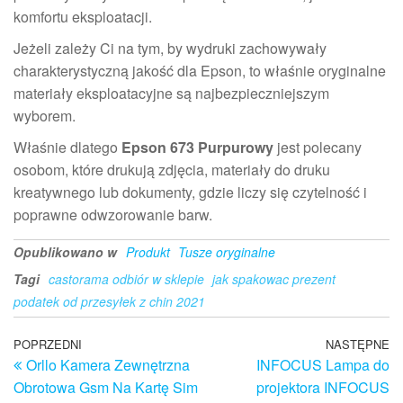
komfortu eksploatacji.
Jeżeli zależy Ci na tym, by wydruki zachowywały
charakterystyczną jakość dla Epson, to właśnie oryginalne
materiały eksploatacyjne są najbezpieczniejszym
wyborem.
Właśnie dlatego
Epson 673 Purpurowy
jest polecany
osobom, które drukują zdjęcia, materiały do druku
kreatywnego lub dokumenty, gdzie liczy się czytelność i
poprawne odwzorowanie barw.
Opublikowano w
Produkt
Tusze oryginalne
Tagi
castorama odbiór w sklepie
jak spakowac prezent
podatek od przesyłek z chin 2021
Nawigacja
Poprzedni
POPRZEDNI
NASTĘPNE
N
Orllo Kamera Zewnętrzna
INFOCUS Lampa do
wpis
w
wpisu
Obrotowa Gsm Na Kartę Sim
projektora INFOCUS