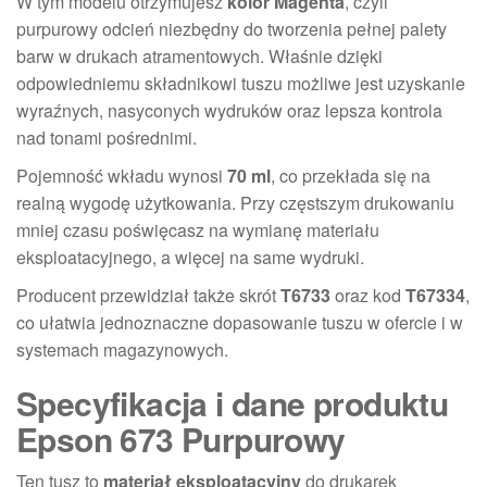
W tym modelu otrzymujesz
kolor Magenta
, czyli
purpurowy odcień niezbędny do tworzenia pełnej palety
barw w drukach atramentowych. Właśnie dzięki
odpowiedniemu składnikowi tuszu możliwe jest uzyskanie
wyraźnych, nasyconych wydruków oraz lepsza kontrola
nad tonami pośrednimi.
Pojemność wkładu wynosi
70 ml
, co przekłada się na
realną wygodę użytkowania. Przy częstszym drukowaniu
mniej czasu poświęcasz na wymianę materiału
eksploatacyjnego, a więcej na same wydruki.
Producent przewidział także skrót
T6733
oraz kod
T67334
,
co ułatwia jednoznaczne dopasowanie tuszu w ofercie i w
systemach magazynowych.
Specyfikacja i dane produktu
Epson 673 Purpurowy
Ten tusz to
materiał eksploatacyjny
do drukarek