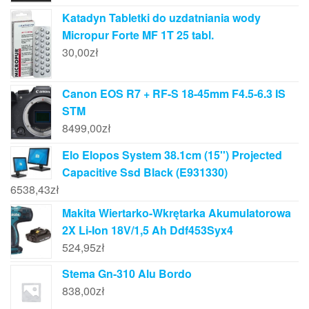
Katadyn Tabletki do uzdatniania wody
Micropur Forte MF 1T 25 tabl.
30,00
zł
Canon EOS R7 + RF-S 18-45mm F4.5-6.3 IS
STM
8499,00
zł
Elo Elopos System 38.1cm (15'') Projected
Capacitive Ssd Black (E931330)
6538,43
zł
Makita Wiertarko-Wkrętarka Akumulatorowa
2X Li-Ion 18V/1,5 Ah Ddf453Syx4
524,95
zł
Stema Gn-310 Alu Bordo
838,00
zł