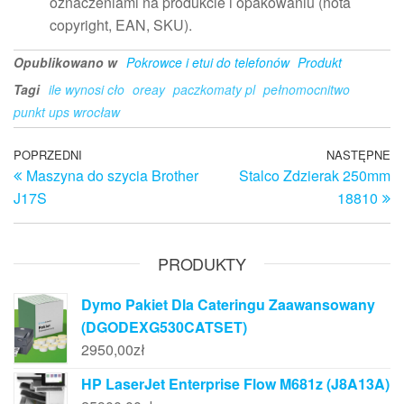
oznaczeniami na produkcie i opakowaniu (nota
copyright, EAN, SKU).
Opublikowano w
Pokrowce i etui do telefonów
Produkt
Tagi
ile wynosi cło
oreay
paczkomaty pl
pełnomocnitwo
punkt ups wrocław
Nawigacja
Poprzedni
POPRZEDNI
NASTĘPNE
N
Maszyna do szycia Brother
Stalco Zdzierak 250mm
wpis
w
wpisu
J17S
18810
PRODUKTY
Dymo Pakiet Dla Cateringu Zaawansowany
(DGODEXG530CATSET)
2950,00
zł
HP LaserJet Enterprise Flow M681z (J8A13A)