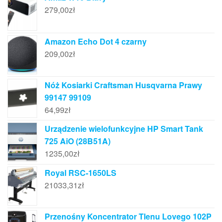
279,00
zł
Amazon Echo Dot 4 czarny
209,00
zł
Nóż Kosiarki Craftsman Husqvarna Prawy
99147 99109
64,99
zł
Urządzenie wielofunkcyjne HP Smart Tank
725 AiO (28B51A)
1235,00
zł
Royal RSC-1650LS
21033,31
zł
Przenośny Koncentrator Tlenu Lovego 102P