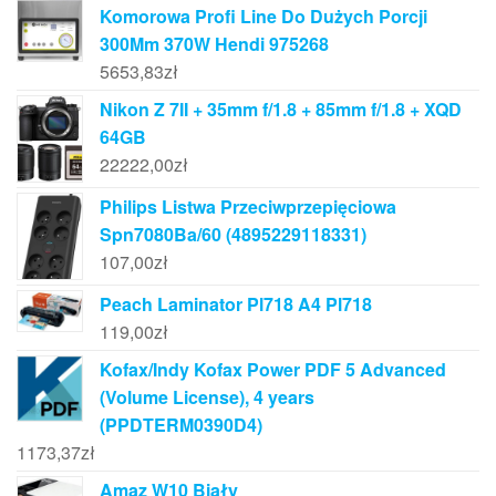
Komorowa Profi Line Do Dużych Porcji
300Mm 370W Hendi 975268
5653,83
zł
Nikon Z 7II + 35mm f/1.8 + 85mm f/1.8 + XQD
64GB
22222,00
zł
Philips Listwa Przeciwprzepięciowa
Spn7080Ba/60 (4895229118331)
107,00
zł
Peach Laminator Pl718 A4 Pl718
119,00
zł
Kofax/Indy Kofax Power PDF 5 Advanced
(Volume License), 4 years
(PPDTERM0390D4)
1173,37
zł
Amaz W10 Biały