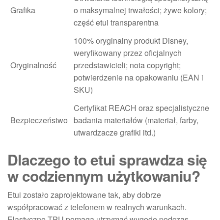
Grafika
o maksymalnej trwałości; żywe kolory;
część etui transparentna
100% oryginalny produkt Disney,
weryfikowany przez oficjalnych
Oryginalność
przedstawicieli; nota copyright;
potwierdzenie na opakowaniu (EAN i
SKU)
Certyfikat REACH oraz specjalistyczne
Bezpieczeństwo
badania materiałów (materiał, farby,
utwardzacze grafiki itd.)
Dlaczego to etui sprawdza się
w codziennym użytkowaniu?
Etui zostało zaprojektowane tak, aby dobrze
współpracować z telefonem w realnych warunkach.
Elastyczne TPU pomaga utrzymać wygodę podczas