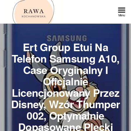
Przejdź
do
Rawa
Menu
treści
Ert Group Etui Na
Telefon Samsung A10,
Case Oryginalny I
Oficjalnie
Licencjonowany Przez
Disney, Wzór Thumper
002, Optymalnie
Dopasowane Plecki