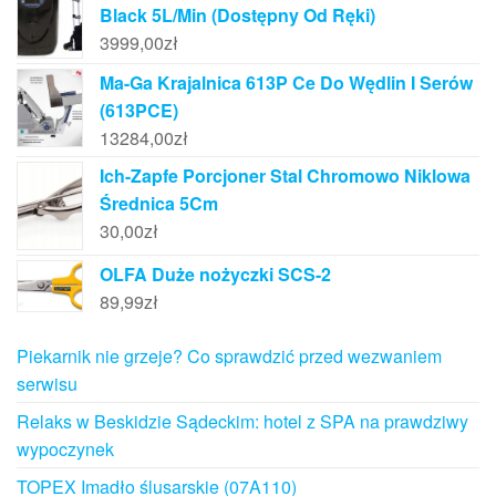
Black 5L/Min (Dostępny Od Ręki)
3999,00
zł
Ma-Ga Krajalnica 613P Ce Do Wędlin I Serów
(613PCE)
13284,00
zł
Ich-Zapfe Porcjoner Stal Chromowo Niklowa
Średnica 5Cm
30,00
zł
OLFA Duże nożyczki SCS-2
89,99
zł
Piekarnik nie grzeje? Co sprawdzić przed wezwaniem
serwisu
Relaks w Beskidzie Sądeckim: hotel z SPA na prawdziwy
wypoczynek
TOPEX Imadło ślusarskie (07A110)