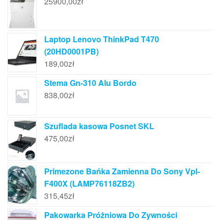
25900,00
zł
Laptop Lenovo ThinkPad T470
(20HD0001PB)
189,00
zł
Stema Gn-310 Alu Bordo
838,00
zł
Szuflada kasowa Posnet SKL
475,00
zł
Primezone Bańka Zamienna Do Sony Vpl-
F400X (LAMP76118ZB2)
315,45
zł
Pakowarka Próżniowa Do Zywności