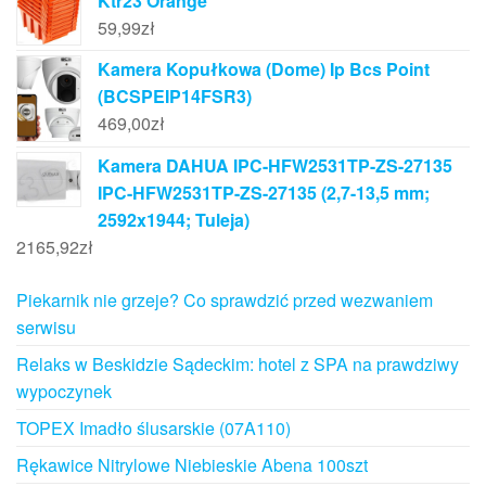
Ktr23 Orange
59,99
zł
Kamera Kopułkowa (Dome) Ip Bcs Point
(BCSPEIP14FSR3)
469,00
zł
Kamera DAHUA IPC-HFW2531TP-ZS-27135
IPC-HFW2531TP-ZS-27135 (2,7-13,5 mm;
2592x1944; Tuleja)
2165,92
zł
Piekarnik nie grzeje? Co sprawdzić przed wezwaniem
serwisu
Relaks w Beskidzie Sądeckim: hotel z SPA na prawdziwy
wypoczynek
TOPEX Imadło ślusarskie (07A110)
Rękawice Nitrylowe Niebieskie Abena 100szt