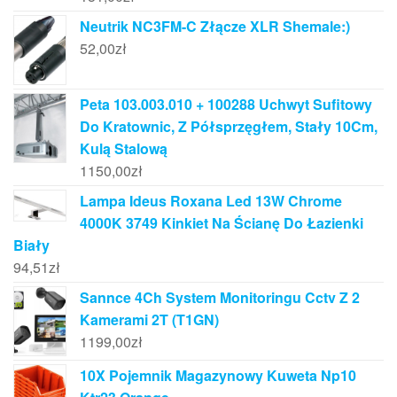
Neutrik NC3FM-C Złącze XLR Shemale:)
52,00
zł
Peta 103.003.010 + 100288 Uchwyt Sufitowy
Do Kratownic, Z Półsprzęgłem, Stały 10Cm,
Kulą Stalową
1150,00
zł
Lampa Ideus Roxana Led 13W Chrome
4000K 3749 Kinkiet Na Ścianę Do Łazienki
Biały
94,51
zł
Sannce 4Ch System Monitoringu Cctv Z 2
Kamerami 2T (T1GN)
1199,00
zł
10X Pojemnik Magazynowy Kuweta Np10