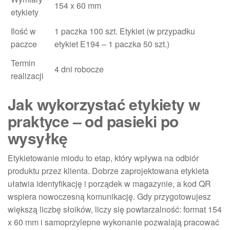
154 x 60 mm
etykiety
Ilość w
1 paczka 100 szt. Etykiet (w przypadku
paczce
etykiet E194 – 1 paczka 50 szt.)
Termin
4 dni robocze
realizacji
Jak wykorzystać etykiety w
praktyce – od pasieki po
wysyłkę
Etykietowanie miodu to etap, który wpływa na odbiór
produktu przez klienta. Dobrze zaprojektowana etykieta
ułatwia identyfikację i porządek w magazynie, a kod QR
wspiera nowoczesną komunikację. Gdy przygotowujesz
większą liczbę słoików, liczy się powtarzalność: format 154
x 60 mm i samoprzylepne wykonanie pozwalają pracować