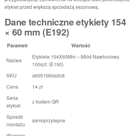
etykiet przed większą sprzedażą sezonową.
Dane techniczne etykiety 154
× 60 mm (E192)
Parametr
Wartość
Etykieta 154X60Mm – Miód Nawłociowy
Nazwa
100szt. (E192)
SKU
a6051bb0a0c8
Cena
14 zł
Seria
z kodem QR
etykiet
Sposób
samoprzylepne
montażu
Wymiary