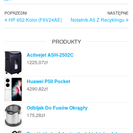
Nawigacja
Poprzedni
POPRZEDNI
NASTĘPNE
N
HP 652 Kolor (F6V24AE)
Notatnik A5 Z Recyklingu
wpis
w
wpisu
PRODUKTY
Activejet ASH-2502C
1225,07
zł
Huawei P50 Pocket
4290,82
zł
Odbijak Do Fusów Okrągły
175,28
zł