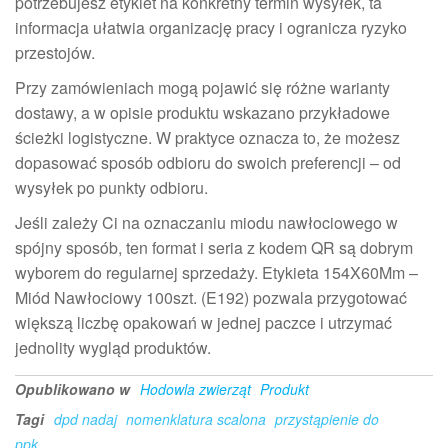
potrzebujesz etykiet na konkretny termin wysyłek, ta
informacja ułatwia organizację pracy i ogranicza ryzyko
przestojów.
Przy zamówieniach mogą pojawić się różne warianty
dostawy, a w opisie produktu wskazano przykładowe
ścieżki logistyczne. W praktyce oznacza to, że możesz
dopasować sposób odbioru do swoich preferencji – od
wysyłek po punkty odbioru.
Jeśli zależy Ci na oznaczaniu miodu nawłociowego w
spójny sposób, ten format i seria z kodem QR są dobrym
wyborem do regularnej sprzedaży. Etykieta 154X60Mm –
Miód Nawłociowy 100szt. (E192) pozwala przygotować
większą liczbę opakowań w jednej paczce i utrzymać
jednolity wygląd produktów.
Opublikowano w
Hodowla zwierząt
Produkt
Tagi
dpd nadaj
nomenklatura scalona
przystąpienie do
ppk