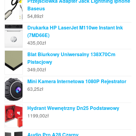
Przejściówka Adapter Jack Lightning Iphone
Baseus
54,89
zł
Drukarka HP LaserJet M110we Instant Ink
(7MD66E)
435,00
zł
Blat Biurkowy Uniwersalny 138X70Cm
Pistacjowy
349,00
zł
Mini Kamera Internetowa 1080P Rejestrator
63,25
zł
Hydrant Wewnętrzny Dn25 Podstawowy
1199,00
zł
Audio Pro A28 Czarny