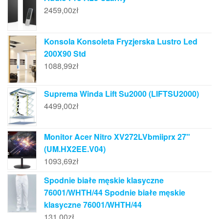
2459,00
zł
Konsola Konsoleta Fryzjerska Lustro Led
200X90 Std
1088,99
zł
Suprema Winda Lift Su2000 (LIFTSU2000)
4499,00
zł
Monitor Acer Nitro XV272LVbmiiprx 27"
(UM.HX2EE.V04)
1093,69
zł
Spodnie białe męskie klasyczne
76001/WHTH/44 Spodnie białe męskie
klasyczne 76001/WHTH/44
131,00
zł