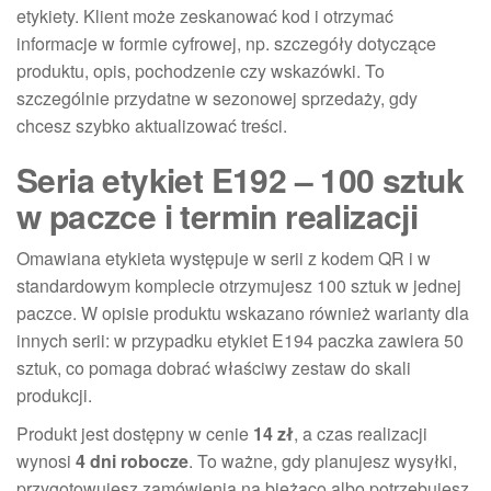
etykiety. Klient może zeskanować kod i otrzymać
informacje w formie cyfrowej, np. szczegóły dotyczące
produktu, opis, pochodzenie czy wskazówki. To
szczególnie przydatne w sezonowej sprzedaży, gdy
chcesz szybko aktualizować treści.
Seria etykiet E192 – 100 sztuk
w paczce i termin realizacji
Omawiana etykieta występuje w serii z kodem QR i w
standardowym komplecie otrzymujesz 100 sztuk w jednej
paczce. W opisie produktu wskazano również warianty dla
innych serii: w przypadku etykiet E194 paczka zawiera 50
sztuk, co pomaga dobrać właściwy zestaw do skali
produkcji.
Produkt jest dostępny w cenie
14 zł
, a czas realizacji
wynosi
4 dni robocze
. To ważne, gdy planujesz wysyłki,
przygotowujesz zamówienia na bieżąco albo potrzebujesz