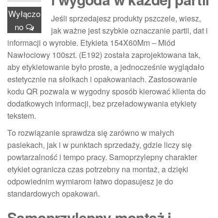
Wyłączo
Jeśli sprzedajesz produkty pszczele, wiesz,
no
jak ważne jest szybkie oznaczanie partii, dat i
informacji o wyrobie. Etykieta 154X60Mm – Miód
Nawłociowy 100szt. (E192) została zaprojektowana tak,
aby etykietowanie było proste, a jednocześnie wyglądało
estetycznie na słoikach i opakowaniach. Zastosowanie
kodu QR pozwala w wygodny sposób kierować klienta do
dodatkowych informacji, bez przeładowywania etykiety
tekstem.
To rozwiązanie sprawdza się zarówno w małych
pasiekach, jak i w punktach sprzedaży, gdzie liczy się
powtarzalność i tempo pracy. Samoprzylepny charakter
etykiet ogranicza czas potrzebny na montaż, a dzięki
odpowiednim wymiarom łatwo dopasujesz je do
standardowych opakowań.
Samoprzylepny montaż i