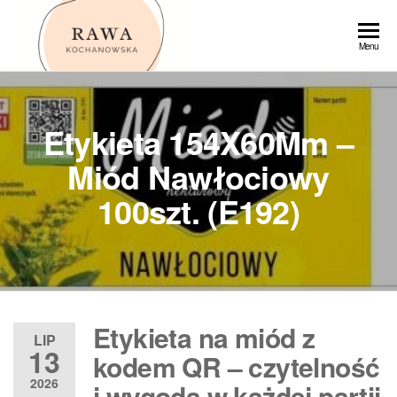
Przejdź
do
Rawa
Menu
treści
Etykieta 154X60Mm –
Miód Nawłociowy
100szt. (E192)
Etykieta na miód z
LIP
13
kodem QR – czytelność
2026
i wygoda w każdej partii