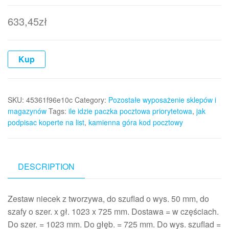
633,45
zł
Kup
SKU:
45361f96e10c
Category:
Pozostałe wyposażenie sklepów i
magazynów
Tags:
ile idzie paczka pocztowa priorytetowa
,
jak
podpisac koperte na list
,
kamienna góra kod pocztowy
DESCRIPTION
Zestaw niecek z tworzywa, do szuflad o wys. 50 mm, do
szafy o szer. x gł. 1023 x 725 mm. Dostawa = w częściach.
Do szer. = 1023 mm. Do głęb. = 725 mm. Do wys. szuflad =