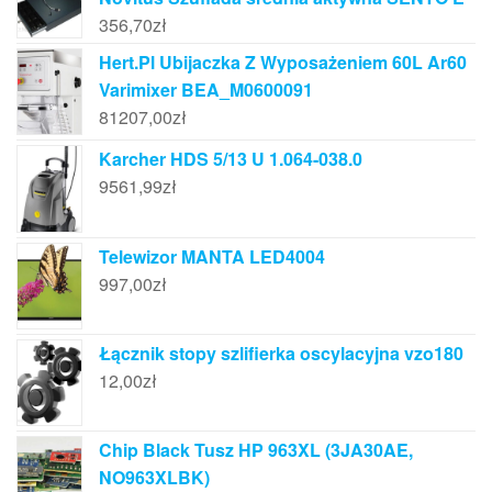
356,70
zł
Hert.Pl Ubijaczka Z Wyposażeniem 60L Ar60
Varimixer BEA_M0600091
81207,00
zł
Karcher HDS 5/13 U 1.064-038.0
9561,99
zł
Telewizor MANTA LED4004
997,00
zł
Łącznik stopy szlifierka oscylacyjna vzo180
12,00
zł
Chip Black Tusz HP 963XL (3JA30AE,
NO963XLBK)