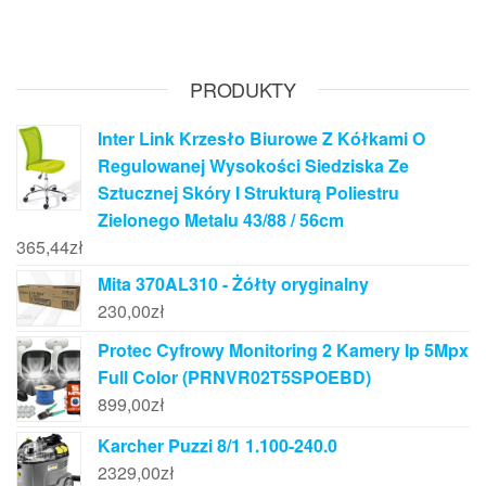
PRODUKTY
Inter Link Krzesło Biurowe Z Kółkami O
Regulowanej Wysokości Siedziska Ze
Sztucznej Skóry I Strukturą Poliestru
Zielonego Metalu 43/88 / 56cm
365,44
zł
Mita 370AL310 - Żółty oryginalny
230,00
zł
Protec Cyfrowy Monitoring 2 Kamery Ip 5Mpx
Full Color (PRNVR02T5SPOEBD)
899,00
zł
Karcher Puzzi 8/1 1.100-240.0
2329,00
zł