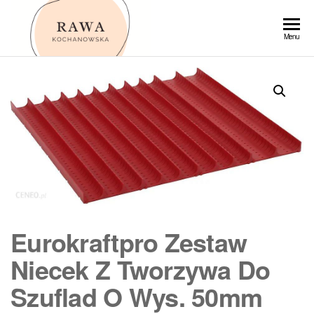
Przejdź
do
Rawa
Menu
treści
Eurokraftpro Zestaw
Niecek Z Tworzywa Do
Szuflad O Wys. 50mm