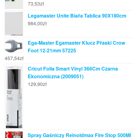
73,53
zł
Legamaster Unite Biała Tablica 90X180cm
984,00
zł
Ega-Master Egamaster Klucz Płaski Crow
Foot 12-21mm 57225
457,54
zł
Cricut Folia Smart Vinyl 366Cm Czarna
Ekonomiczna (2009051)
129,90
zł
Spray Gaśniczy Reinoldmax Fire Stop 500Ml