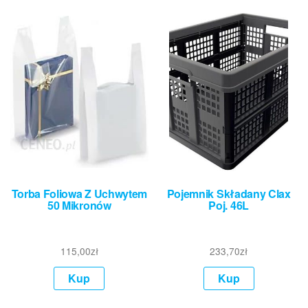
Torba Foliowa Z Uchwytem
Pojemnik Składany Clax
50 Mikronów
Poj. 46L
115,00
zł
233,70
zł
Kup
Kup