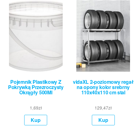
Pojemnik Plastikowy Z
vidaXL 2-poziomowy regał
Pokrywką Przezroczysty
na opony kolor srebrny
Okrągły 500Ml
110x40x110 cm stal
1,69
zł
129,47
zł
Kup
Kup