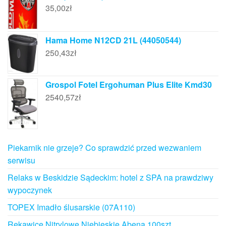
35,00
zł
Hama Home N12CD 21L (44050544)
250,43
zł
Grospol Fotel Ergohuman Plus Elite Kmd30
2540,57
zł
Piekarnik nie grzeje? Co sprawdzić przed wezwaniem
serwisu
Relaks w Beskidzie Sądeckim: hotel z SPA na prawdziwy
wypoczynek
TOPEX Imadło ślusarskie (07A110)
Rękawice Nitrylowe Niebieskie Abena 100szt