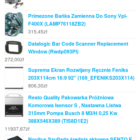
Primezone Bańka Zamienna Do Sony Vpl-
F400X (LAMP76118ZB2)
315,45
zł
Datalogic Bar Code Scanner Replacement
Window (Rwdp093Pl)
272,00
zł
Suprema Ekran Rozwijany Ręcznie Feniks
203X114cm 16:9 92" (169_EFENIKS203X114)
806,30
zł
Resto Quality Pakowarka Próżniowa
Komorowa Isensor S , Nastawna Listwa
315mm Pompa Busch 8 M3/H 0,25 Kw
388X546X389 (TIS8D1E2)
11937,67
zł
Novitus Szuflada średnia aktywna SENTO E