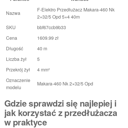
F-Elektro Przedłużacz Makara-460 Nk
Nazwa
2×32/5 Opd 5×4 40m
SKU
bbf67ccb9b33
Cena
1609.99 zł
Długość
40 m
Liczba żył
5
Przekrój żył
4 mm²
Oznaczenie
Makara-460 Nk 2×32/5 Opd
modelu
Gdzie sprawdzi się najlepiej i
jak korzystać z przedłużacza
w praktyce