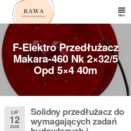
Przejdź
do
Rawa
Menu
treści
F-Elektro Przedłużacz
Makara-460 Nk 2×32/5
Opd 5×4 40m
Solidny przedłużacz do
LIP
12
wymagających zadań
2026
budowlanych i