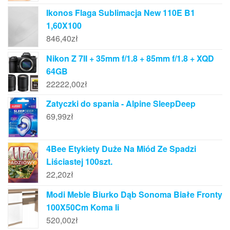
Ikonos Flaga Sublimacja New 110E B1
1,60X100
846,40
zł
Nikon Z 7II + 35mm f/1.8 + 85mm f/1.8 + XQD
64GB
22222,00
zł
Zatyczki do spania - Alpine SleepDeep
69,99
zł
4Bee Etykiety Duże Na Miód Ze Spadzi
Liściastej 100szt.
22,20
zł
Modi Meble Biurko Dąb Sonoma Białe Fronty
100X50Cm Koma Ii
520,00
zł