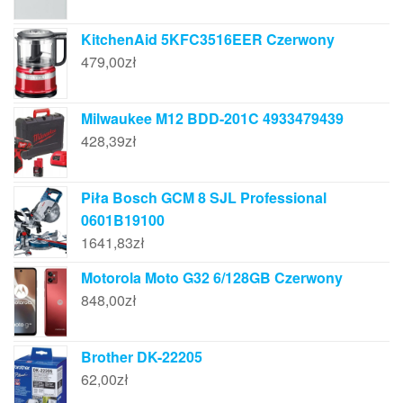
KitchenAid 5KFC3516EER Czerwony
479,00
zł
Milwaukee M12 BDD-201C 4933479439
428,39
zł
Piła Bosch GCM 8 SJL Professional
0601B19100
1641,83
zł
Motorola Moto G32 6/128GB Czerwony
848,00
zł
Brother DK-22205
62,00
zł