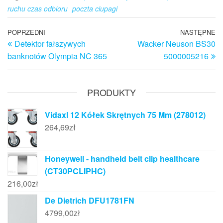
ruchu czas odbioru
poczta ciupagi
Nawigacja
Poprzedni
POPRZEDNI
NASTĘPNE
N
Detektor fałszywych
Wacker Neuson BS30
wpis
w
wpisu
banknotów Olympia NC 365
5000005216
PRODUKTY
Vidaxl 12 Kółek Skrętnych 75 Mm (278012)
264,69
zł
Honeywell - handheld belt clip healthcare
(CT30PCLIPHC)
216,00
zł
De Dietrich DFU1781FN
4799,00
zł