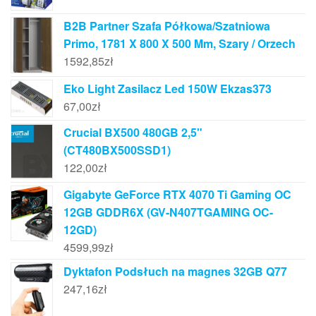
B2B Partner Szafa Półkowa/Szatniowa
Primo, 1781 X 800 X 500 Mm, Szary / Orzech
1592,85
zł
Eko Light Zasilacz Led 150W Ekzas373
67,00
zł
Crucial BX500 480GB 2,5"
(CT480BX500SSD1)
122,00
zł
Gigabyte GeForce RTX 4070 Ti Gaming OC
12GB GDDR6X (GV-N407TGAMING OC-
12GD)
4599,99
zł
Dyktafon Podsłuch na magnes 32GB Q77
247,16
zł