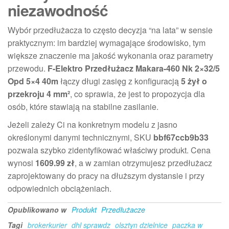
niezawodność
Wybór przedłużacza to często decyzja “na lata” w sensie
praktycznym: im bardziej wymagające środowisko, tym
większe znaczenie ma jakość wykonania oraz parametry
przewodu.
F-Elektro Przedłużacz Makara-460 Nk 2×32/5
Opd 5×4 40m
łączy długi zasięg z konfiguracją
5 żył o
przekroju 4 mm²
, co sprawia, że jest to propozycja dla
osób, które stawiają na stabilne zasilanie.
Jeżeli zależy Ci na konkretnym modelu z jasno
określonymi danymi technicznymi, SKU
bbf67ccb9b33
pozwala szybko zidentyfikować właściwy produkt. Cena
wynosi
1609.99 zł
, a w zamian otrzymujesz przedłużacz
zaprojektowany do pracy na dłuższym dystansie i przy
odpowiednich obciążeniach.
Opublikowano w
Produkt
Przedłużacze
Tagi
brokerkurier
dhl sprawdz
olsztyn dzielnice
paczka w