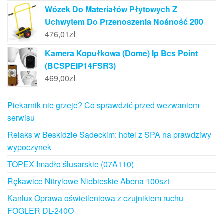
Wózek Do Materiałów Płytowych Z
Uchwytem Do Przenoszenia Nośność 200
476,01
zł
Kamera Kopułkowa (Dome) Ip Bcs Point
(BCSPEIP14FSR3)
469,00
zł
Piekarnik nie grzeje? Co sprawdzić przed wezwaniem
serwisu
Relaks w Beskidzie Sądeckim: hotel z SPA na prawdziwy
wypoczynek
TOPEX Imadło ślusarskie (07A110)
Rękawice Nitrylowe Niebieskie Abena 100szt
Kanlux Oprawa oświetleniowa z czujnikiem ruchu
FOGLER DL-240O