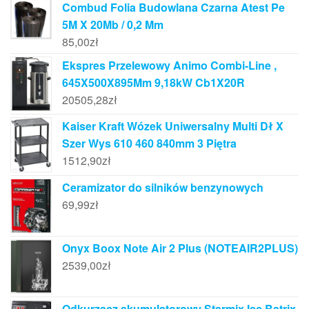
Combud Folia Budowlana Czarna Atest Pe
5M X 20Mb / 0,2 Mm
85,00
zł
Ekspres Przelewowy Animo Combi-Line ,
645X500X895Mm 9,18kW Cb1X20R
20505,28
zł
Kaiser Kraft Wózek Uniwersalny Multi Dł X
Szer Wys 610 460 840mm 3 Piętra
1512,90
zł
Ceramizator do silników benzynowych
69,99
zł
Onyx Boox Note Air 2 Plus (NOTEAIR2PLUS)
2539,00
zł
Odkurzacz akumulatorowy Starmix Isc Batrix