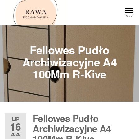
Przejdź
do
Rawa
Menu
treści
Fellowes Pudło
Archiwizacyjne A4
100Mm R-Kive
Fellowes Pudło
LIP
16
Archiwizacyjne A4
2026
100Mm R-Kive –