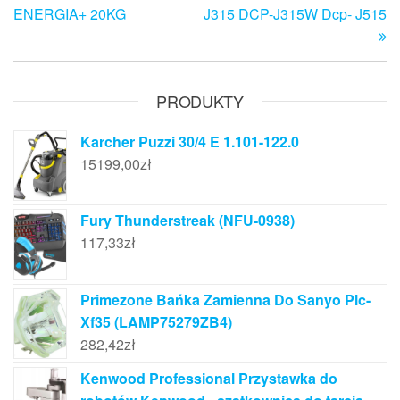
wpisu
ENERGIA+ 20KG
J315 DCP-J315W Dcp- J515
PRODUKTY
Karcher Puzzi 30/4 E 1.101-122.0
15199,00
zł
Fury Thunderstreak (NFU-0938)
117,33
zł
Primezone Bańka Zamienna Do Sanyo Plc-
Xf35 (LAMP75279ZB4)
282,42
zł
Kenwood Professional Przystawka do