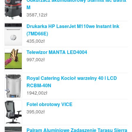
M
3587,12
zł
Drukarka HP LaserJet M110we Instant Ink
(7MD66E)
435,00
zł
Telewizor MANTA LED4004
997,00
zł
Royal Catering Kocioł warzelny 40 l LCD
RCBM-40N
1942,00
zł
Fotel obrotowy VICE
395,00
zł
Palram Aluminiowe Zadaszenie Tarasu Sierra