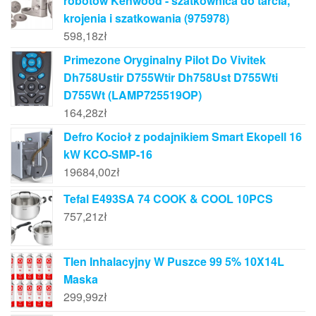
robotów Kenwood - szatkownica do tarcia,
krojenia i szatkowania (975978)
598,18
zł
Primezone Oryginalny Pilot Do Vivitek
Dh758Ustir D755Wtir Dh758Ust D755Wti
D755Wt (LAMP725519OP)
164,28
zł
Defro Kocioł z podajnikiem Smart Ekopell 16
kW KCO-SMP-16
19684,00
zł
Tefal E493SA 74 COOK & COOL 10PCS
757,21
zł
Tlen Inhalacyjny W Puszce 99 5% 10X14L
Maska
299,99
zł