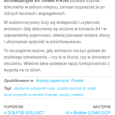
Archiwizacyjne A4 100Mm R-Kive
pozwala trzymać
dokumenty w jednym miejscu, zamiast rozpraszać je po
różnych teczkach i segregatorach.
W codziennej pracy liczy się dostępność i czytelność
archiwum. Gdy dokumenty są ułożone w formacie A4 i w
odpowiedniej pojemności, łatwiej planować kolejne zbiory
i utrzymywać spójność w przechowywaniu.
To szczególnie ważne, gdy archiwum ma być gotowe do
szybkiego odnalezienia – czy to w biurze, czy w domowym
otoczeniu. Właśnie takie podejście łączy funkcjonalność z
wygodą na co dzień.
Opublikowano w
Artykuły papiernicze
Produkt
Tagi
śledzenie przesyłek rosja
szybka paczka do anglii
tanie przesyłki kurierskie krajowe
wyspy malwiny
Nawigacja
Poprzedni
POPRZEDNI
NASTĘPNE
N
DOLFOS DOLLACT
10 x Brother LC985 DCP-
wpis
w