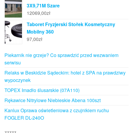
3X9,71M Szare
12069,00
zł
Taboret Fryzjerski Stołek Kosmetyczny
Mobilny 360
97,00
zł
Piekarnik nie grzeje? Co sprawdzić przed wezwaniem
serwisu
Relaks w Beskidzie Sądeckim: hotel z SPA na prawdziwy
wypoczynek
TOPEX Imadło ślusarskie (07A110)
Rękawice Nitrylowe Niebieskie Abena 100szt
Kanlux Oprawa oświetleniowa z czujnikiem ruchu
FOGLER DL-240O
zzzzz