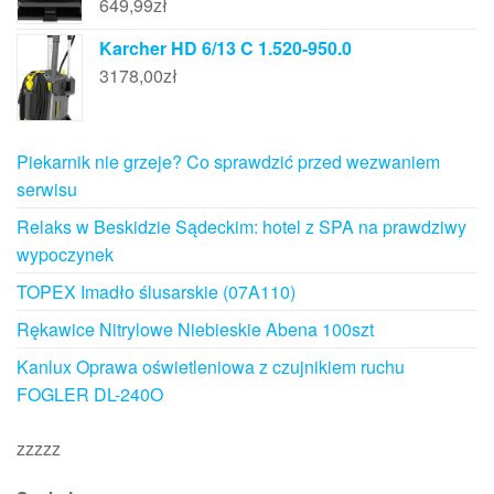
649,99
zł
Karcher HD 6/13 C 1.520-950.0
3178,00
zł
Piekarnik nie grzeje? Co sprawdzić przed wezwaniem
serwisu
Relaks w Beskidzie Sądeckim: hotel z SPA na prawdziwy
wypoczynek
TOPEX Imadło ślusarskie (07A110)
Rękawice Nitrylowe Niebieskie Abena 100szt
Kanlux Oprawa oświetleniowa z czujnikiem ruchu
FOGLER DL-240O
zzzzz