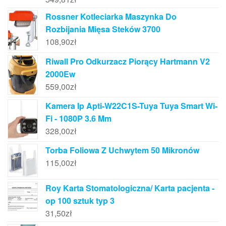
Rossner Kotleciarka Maszynka Do
Rozbijania Mięsa Steków 3700
108,90
zł
Riwall Pro Odkurzacz Piorący Hartmann V2
2000Ew
559,00
zł
Kamera Ip Apti-W22C1S-Tuya Tuya Smart Wi-
Fi - 1080P 3.6 Mm
328,00
zł
Torba Foliowa Z Uchwytem 50 Mikronów
115,00
zł
Roy Karta Stomatologiczna/ Karta pacjenta -
op 100 sztuk typ 3
31,50
zł