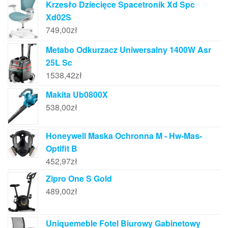
Krzesło Dziecięce Spacetronik Xd Spc
Xd02S
749,00
zł
Metabo Odkurzacz Uniwersalny 1400W Asr
25L Sc
1538,42
zł
Makita Ub0800X
538,00
zł
Honeywell Maska Ochronna M - Hw-Mas-
Optifit B
452,97
zł
Zipro One S Gold
489,00
zł
Uniquemeble Fotel Biurowy Gabinetowy