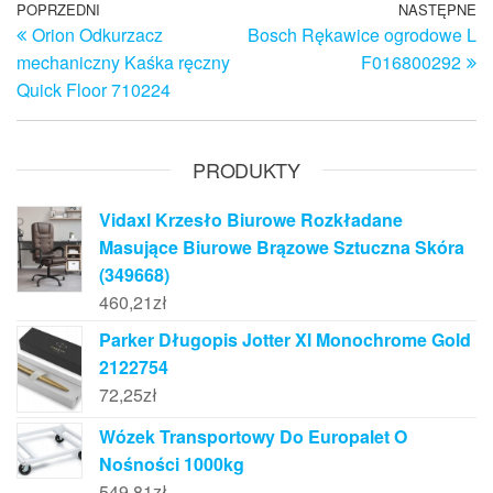
Nawigacja
Poprzedni
POPRZEDNI
NASTĘPNE
N
Orion Odkurzacz
Bosch Rękawice ogrodowe L
wpis
w
wpisu
mechaniczny Kaśka ręczny
F016800292
Quick Floor 710224
PRODUKTY
Vidaxl Krzesło Biurowe Rozkładane
Masujące Biurowe Brązowe Sztuczna Skóra
(349668)
460,21
zł
Parker Długopis Jotter Xl Monochrome Gold
2122754
72,25
zł
Wózek Transportowy Do Europalet O
Nośności 1000kg
549,81
zł