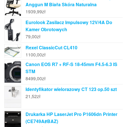
Anggun M Biała Skóra Naturalna
1939,99
zł
Eurolook Zasilacz Impulsowy 12V/4A Do
Kamer Obrotowych
79,00
zł
Rexel ClassicCut CL410
1100,00
zł
Canon EOS R7 + RF-S 18-45mm F4.5-6.3 IS
STM
8499,00
zł
Identyfikator wielorazowy CT 123 op.50 szt
21,52
zł
Drukarka HP LaserJet Pro P1606dn Printer
(CE749A#BAZ)