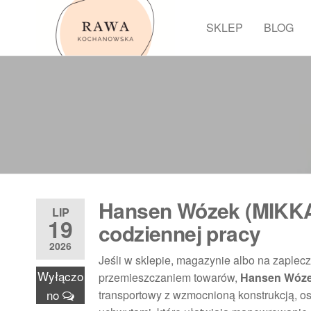
Przejdź
do
SKLEP
BLOG
Rawa
treści
Hansen Wózek (MIKKA)
LIP
19
codziennej pracy
2026
Jeśli w sklepie, magazynie albo na zaplecz
Wyłączo
przemieszczaniem towarów,
Hansen Wóze
no
transportowy z wzmocnioną konstrukcją, o