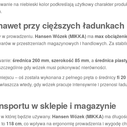
ie na niebieski kolor podkreślają użytkowy charakter produk
.
 nawet przy cięższych ładunkach
ny w prowadzeniu.
Hansen Wózek (MIKKA)
ma
max obciążeni
warów w przestrzeniach magazynowych i handlowych. Za stabil
wanie:
średnica 260 mm
,
szerokość 85 mm
, a
średnica pias
 szczególnie gdy wózek musi pokonywać nierówności.
iejscu – oś została wykonana z pełnego pręta o średnicy
fi 2
właszcza wtedy, gdy wózek pracuje intensywnie i przenosi ładu
sportu w sklepie i magazynie
 w której będzie używany.
Hansen Wózek (MIKKA)
ma długoś
 to
118 cm
, co wpływa na ergonomię prowadzenia i wygodę ch