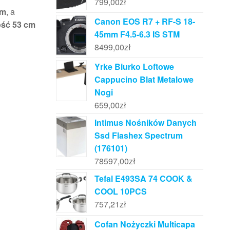
799,00
zł
cm
, a
Canon EOS R7 + RF-S 18-
ść 53 cm
45mm F4.5-6.3 IS STM
8499,00
zł
Yrke Biurko Loftowe
Cappucino Blat Metalowe
Nogi
659,00
zł
Intimus Nośników Danych
Ssd Flashex Spectrum
(176101)
78597,00
zł
Tefal E493SA 74 COOK &
COOL 10PCS
757,21
zł
Cofan Nożyczki Multicapa