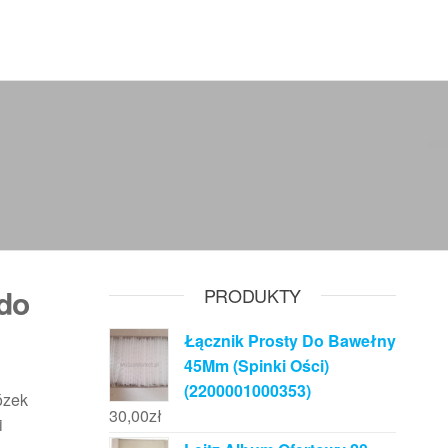
do
PRODUKTY
Łącznik Prosty Do Bawełny
45Mm (Spinki Ości)
(2200001000353)
ózek
30,00
zł
i