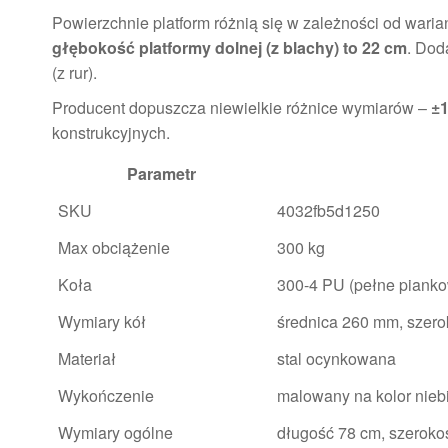
Powierzchnie platform różnią się w zależności od waria
głębokość platformy dolnej (z blachy) to 22 cm
. Dod
(z rur).
Producent dopuszcza niewielkie różnice wymiarów –
±
konstrukcyjnych.
Parametr
SKU
4032fb5d1250
Max obciążenie
300 kg
Koła
300-4 PU (pełne piank
Wymiary kół
średnica 260 mm, szero
Materiał
stal ocynkowana
Wykończenie
malowany na kolor nieb
Wymiary ogólne
długość 78 cm, szeroko