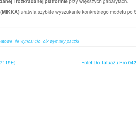
adanej i rozkładanej platformie
przy większych gabarytach.
 (MIKKA)
ułatwia szybkie wyszukanie konkretnego modelu po 
batowe
ile wynosi cło
olx wymiary paczki
17119E)
Fotel Do Tatuażu Pro 04