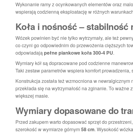
Wykonanie ramy z ocynkowanych elementów oraz malowan
wspierają codzienną eksploatację w różnych warunkach
Koła i nośność – stabilność
Wózek powinien być nie tylko wytrzymały, ale też pew
co czyni go odpowiednim do przewożenia cięższych to
odpowiadają
pełne piankowe koła 300-4 PU
.
Wymiary kół są dopracowane pod codzienne manewro
Taki zestaw parametrów wspiera komfort prowadzenia,
Konstrukcja została też wzmocniona w newralgicznym m
przekłada się na wytrzymałość na zginanie. To ważne z
większej masie.
Wymiary dopasowane do tran
Przed zakupem warto dopasować sprzęt do przestrzeni,
szerokość w wymiarze górnym
58 cm
. Wysokość wózka