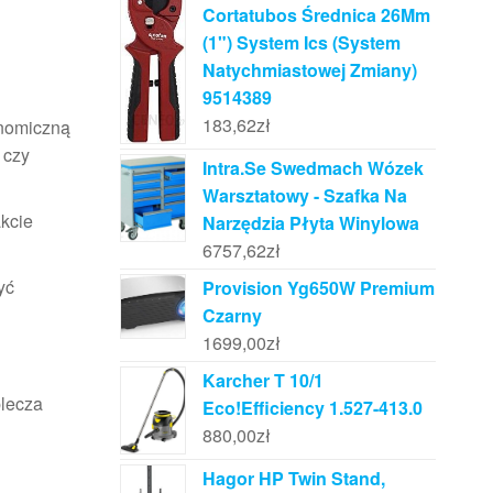
Cortatubos Średnica 26Mm
(1") System Ics (System
Natychmiastowej Zmiany)
9514389
183,62
zł
nomiczną
 czy
Intra.Se Swedmach Wózek
Warsztatowy - Szafka Na
akcie
Narzędzia Płyta Winylowa
6757,62
zł
yć
Provision Yg650W Premium
Czarny
1699,00
zł
Karcher T 10/1
plecza
Eco!Efficiency 1.527-413.0
880,00
zł
Hagor HP Twin Stand,