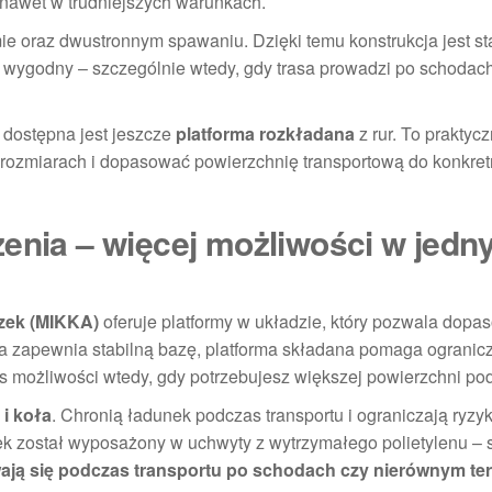
nawet w trudniejszych warunkach.
 oraz dwustronnym spawaniu. Dzięki temu konstrukcja jest sta
 i wygodny – szczególnie wtedy, gdy trasa prowadzi po schodach
 dostępna jest jeszcze
platforma rozkładana
z rur. To praktyc
h rozmiarach i dopasować powierzchnię transportową do konkre
zenia – więcej możliwości w jed
ek (MIKKA)
oferuje platformy w układzie, który pozwala dopa
ma zapewnia stabilną bazę, platforma składana pomaga ogranic
s możliwości wtedy, gdy potrzebujesz większej powierzchni po
i koła
. Chronią ładunek podczas transportu i ograniczają ryzy
k został wyposażony w uchwyty z wytrzymałego polietylenu – 
ają się podczas transportu po schodach czy nierównym ter