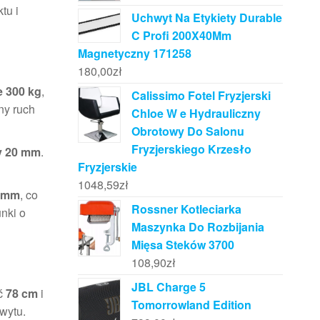
tu i
Uchwyt Na Etykiety Durable
C Profi 200X40Mm
Magnetyczny 171258
180,00
zł
e 300 kg
,
Calissimo Fotel Fryzjerski
ny ruch
Chloe W e Hydrauliczny
Obrotowy Do Salonu
Fryzjerskiego Krzesło
ty 20 mm
.
Fryzjerskie
1048,59
zł
0 mm
, co
Rossner Kotleciarka
nki o
Maszynka Do Rozbijania
Mięsa Steków 3700
108,90
zł
JBL Charge 5
ć
78 cm
i
Tomorrowland Edition
wytu.