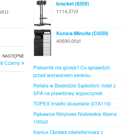
bracket (8209)
1114,37
zł
SKU:
Konica-Minolta (C650I)
40590,00
zł
NASTĘPNE
Następny
28 Czarny
wpis
Piekarnik nie grzeje? Co sprawdzić
przed wezwaniem serwisu
Relaks w Beskidzie Sądeckim: hotel z
SPA na prawdziwy wypoczynek
TOPEX Imadło ślusarskie (07A110)
Rękawice Nitrylowe Niebieskie Abena
100szt
Kanlux Oprawa oświetleniowa z