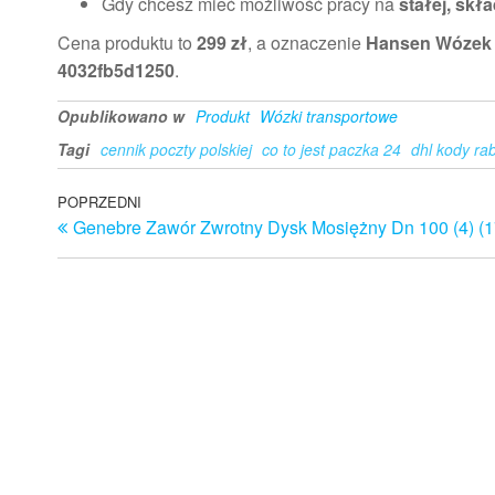
Gdy chcesz mieć możliwość pracy na
stałej, skł
Cena produktu to
299 zł
, a oznaczenie
Hansen Wózek
4032fb5d1250
.
Opublikowano w
Produkt
Wózki transportowe
Tagi
cennik poczty polskiej
co to jest paczka 24
dhl kody ra
Nawigacja
Poprzedni
POPRZEDNI
Genebre Zawór Zwrotny Dysk Mosiężny Dn 100 (4) (
wpis
wpisu