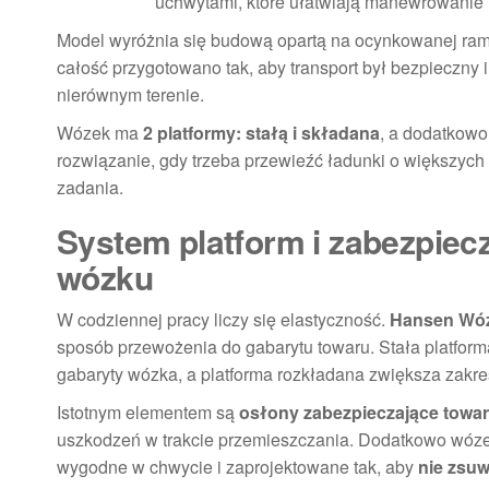
uchwytami, które ułatwiają manewrowanie 
Model wyróżnia się budową opartą na ocynkowanej ramie
całość przygotowano tak, aby transport był bezpieczny
nierównym terenie.
Wózek ma
2 platformy: stałą i składana
, a dodatkowo
rozwiązanie, gdy trzeba przewieźć ładunki o większyc
zadania.
System platform i zabezpiec
wózku
W codziennej pracy liczy się elastyczność.
Hansen Wóz
sposób przewożenia do gabarytu towaru. Stała platfor
gabaryty wózka, a platforma rozkładana zwiększa zakre
Istotnym elementem są
osłony zabezpieczające towar 
uszkodzeń w trakcie przemieszczania. Dodatkowo wóze
wygodne w chwycie i zaprojektowane tak, aby
nie zsuw