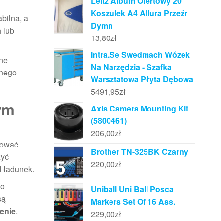
Leitz Album Ofertowy 20
Koszulek A4 Allura Przeźr
bilna, a
Dymn
 lub
13,80
zł
Intra.Se Swedmach Wózek
zne
Na Narzędzia - Szafka
tnego
Warsztatowa Płyta Dębowa
5491,95
zł
nym
Axis Camera Mounting Kit
(5800461)
206,00
zł
sować
Brother TN-325BK Czarny
zyć
220,00
zł
d ładunek.
ko
Uniball Uni Ball Posca
są
Markers Set Of 16 Ass.
enie
.
229,00
zł