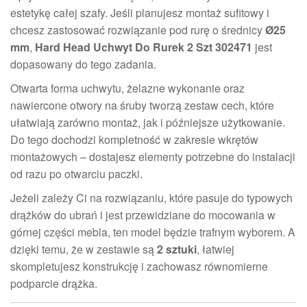
estetykę całej szafy. Jeśli planujesz montaż sufitowy i
chcesz zastosować rozwiązanie pod rurę o średnicy
Ø25
mm
,
Hard Head Uchwyt Do Rurek 2 Szt 302471
jest
dopasowany do tego zadania.
Otwarta forma uchwytu, żelazne wykonanie oraz
nawiercone otwory na śruby tworzą zestaw cech, które
ułatwiają zarówno montaż, jak i późniejsze użytkowanie.
Do tego dochodzi kompletność w zakresie wkrętów
montażowych – dostajesz elementy potrzebne do instalacji
od razu po otwarciu paczki.
Jeżeli zależy Ci na rozwiązaniu, które pasuje do typowych
drążków do ubrań i jest przewidziane do mocowania w
górnej części mebla, ten model będzie trafnym wyborem. A
dzięki temu, że w zestawie są
2 sztuki
, łatwiej
skompletujesz konstrukcję i zachowasz równomierne
podparcie drążka.