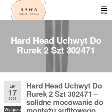
Przejdź
do
Rawa
Menu
treści
Hard Head Uchwyt Do
Rurek 2 Szt 302471
Hard Head Uchwyt Do
LIP
17
Rurek 2 Szt 302471 –
2026
solidne mocowanie do
montażu sufitowego
Wyłączo