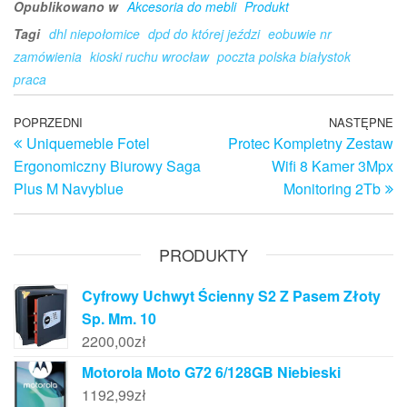
Opublikowano w
Akcesoria do mebli
Produkt
Tagi
dhl niepołomice
dpd do której jeździ
eobuwie nr
zamówienia
kioski ruchu wrocław
poczta polska białystok
praca
Nawigacja
Poprzedni
POPRZEDNI
NASTĘPNE
N
Uniquemeble Fotel
Protec Kompletny Zestaw
wpis
w
wpisu
Ergonomiczny Biurowy Saga
Wifi 8 Kamer 3Mpx
Plus M Navyblue
Monitoring 2Tb
PRODUKTY
Cyfrowy Uchwyt Ścienny S2 Z Pasem Złoty
Sp. Mm. 10
2200,00
zł
Motorola Moto G72 6/128GB Niebieski
1192,99
zł