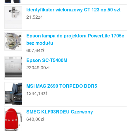
Identyfikator wielorazowy CT 123 op.50 szt
21,52
zł
Epson lampa do projektora PowerLite 1705c
bez modułu
607,64
zł
Epson SC-T5400M
23049,00
zł
MSI MAG Z690 TORPEDO DDR5
1344,14
zł
SMEG KLF03RDEU Czerwony
640,00
zł