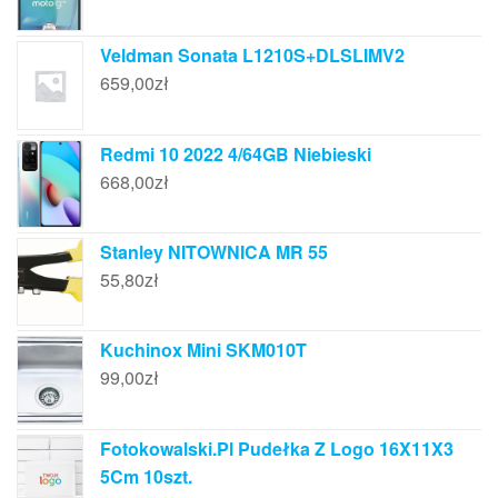
Veldman Sonata L1210S+DLSLIMV2
659,00
zł
Redmi 10 2022 4/64GB Niebieski
668,00
zł
Stanley NITOWNICA MR 55
55,80
zł
Kuchinox Mini SKM010T
99,00
zł
Fotokowalski.Pl Pudełka Z Logo 16X11X3
5Cm 10szt.