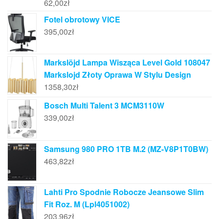
62,00
zł
Fotel obrotowy VICE
395,00
zł
Markslöjd Lampa Wisząca Level Gold 108047
Markslojd Złoty Oprawa W Stylu Design
1358,30
zł
Bosch Multi Talent 3 MCM3110W
339,00
zł
Samsung 980 PRO 1TB M.2 (MZ-V8P1T0BW)
463,82
zł
Lahti Pro Spodnie Robocze Jeansowe Slim
Fit Roz. M (Lpl4051002)
203,96
zł