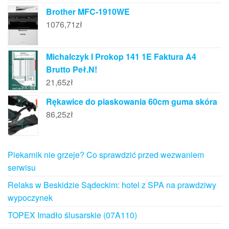
Brother MFC-1910WE
1076,71
zł
Michalczyk I Prokop 141 1E Faktura A4
Brutto Peł.N!
21,65
zł
Rękawice do piaskowania 60cm guma skóra
86,25
zł
Piekarnik nie grzeje? Co sprawdzić przed wezwaniem
serwisu
Relaks w Beskidzie Sądeckim: hotel z SPA na prawdziwy
wypoczynek
TOPEX Imadło ślusarskie (07A110)