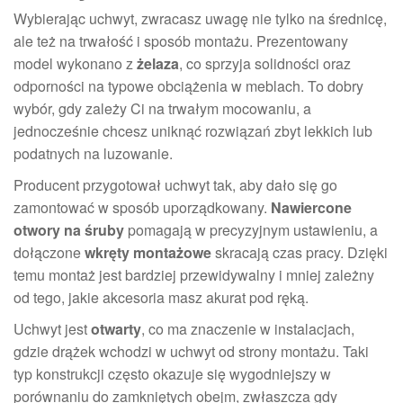
Wybierając uchwyt, zwracasz uwagę nie tylko na średnicę,
ale też na trwałość i sposób montażu. Prezentowany
model wykonano z
żelaza
, co sprzyja solidności oraz
odporności na typowe obciążenia w meblach. To dobry
wybór, gdy zależy Ci na trwałym mocowaniu, a
jednocześnie chcesz uniknąć rozwiązań zbyt lekkich lub
podatnych na luzowanie.
Producent przygotował uchwyt tak, aby dało się go
zamontować w sposób uporządkowany.
Nawiercone
otwory na śruby
pomagają w precyzyjnym ustawieniu, a
dołączone
wkręty montażowe
skracają czas pracy. Dzięki
temu montaż jest bardziej przewidywalny i mniej zależny
od tego, jakie akcesoria masz akurat pod ręką.
Uchwyt jest
otwarty
, co ma znaczenie w instalacjach,
gdzie drążek wchodzi w uchwyt od strony montażu. Taki
typ konstrukcji często okazuje się wygodniejszy w
porównaniu do zamkniętych obejm, zwłaszcza gdy