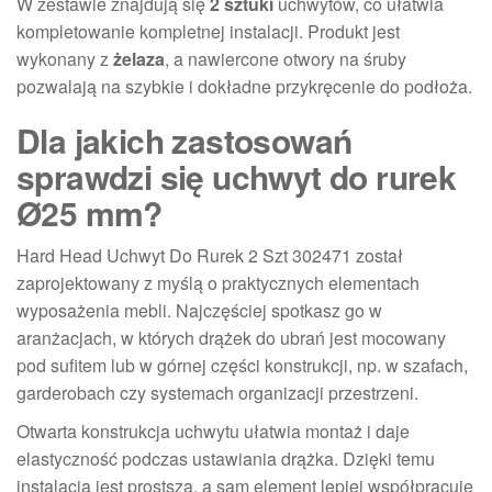
W zestawie znajdują się
2 sztuki
uchwytów, co ułatwia
kompletowanie kompletnej instalacji. Produkt jest
wykonany z
żelaza
, a nawiercone otwory na śruby
pozwalają na szybkie i dokładne przykręcenie do podłoża.
Dla jakich zastosowań
sprawdzi się uchwyt do rurek
Ø25 mm?
Hard Head Uchwyt Do Rurek 2 Szt 302471 został
zaprojektowany z myślą o praktycznych elementach
wyposażenia mebli. Najczęściej spotkasz go w
aranżacjach, w których drążek do ubrań jest mocowany
pod sufitem lub w górnej części konstrukcji, np. w szafach,
garderobach czy systemach organizacji przestrzeni.
Otwarta konstrukcja uchwytu ułatwia montaż i daje
elastyczność podczas ustawiania drążka. Dzięki temu
instalacja jest prostsza, a sam element lepiej współpracuje