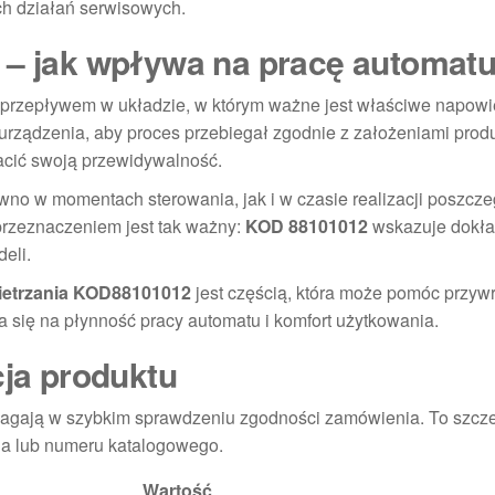
h działań serwisowych.
 – jak wpływa na pracę automat
przepływem w układzie, w którym ważne jest właściwe napowie
urządzenia, aby proces przebiegał zgodnie z założeniami prod
acić swoją przewidywalność.
wno w momentach sterowania, jak i w czasie realizacji poszcz
przeznaczeniem jest tak ważny:
KOD 88101012
wskazuje dokł
eli.
ietrzania KOD88101012
jest częścią, która może pomóc przyw
a się na płynność pracy automatu i komfort użytkowania.
cja produktu
omagają w szybkim sprawdzeniu zgodności zamówienia. To szcz
nia lub numeru katalogowego.
Wartość