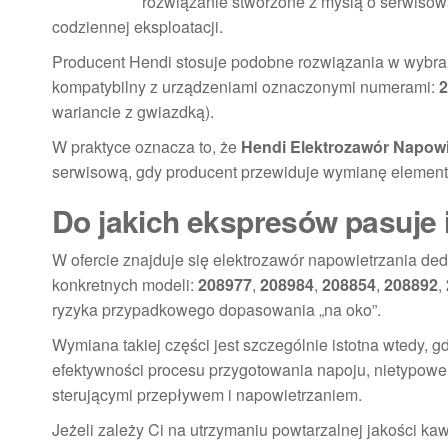
rozwiązanie stworzone z myślą o serwisow
codziennej eksploatacji.
Producent Hendi stosuje podobne rozwiązania w wybra
kompatybilny z urządzeniami oznaczonymi numerami:
2
wariancie z gwiazdką).
W praktyce oznacza to, że
Hendi Elektrozawór Napow
serwisową, gdy producent przewiduje wymianę element
Do jakich ekspresów pasuje 
W ofercie znajduje się elektrozawór napowietrzania 
konkretnych modeli:
208977
,
208984
,
208854
,
208892
,
ryzyka przypadkowego dopasowania „na oko”.
Wymiana takiej części jest szczególnie istotna wtedy,
efektywności procesu przygotowania napoju, nietypow
sterującymi przepływem i napowietrzaniem.
Jeżeli zależy Ci na utrzymaniu powtarzalnej jakości kaw