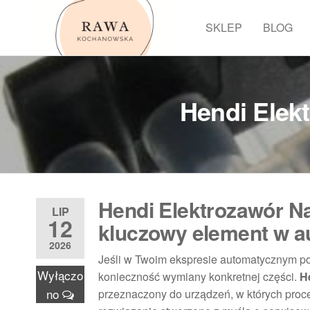
Przejdź
do
SKLEP
BLOG
Rawa
treści
Hendi Elek
Hendi Elektrozawór N
LIP
12
kluczowy element w 
2026
Jeśli w Twoim ekspresie automatycznym po
Wyłączo
konieczność wymiany konkretnej części.
H
no
przeznaczony do urządzeń, w których proc