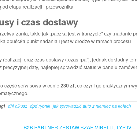
 od etapu realizacji i przewoźnika.
tusy i czas dostawy
twarzania, takie jak „paczka jest w tranzycie” czy „nadanie p
zka opuściła punkt nadania i jest w drodze w ramach procesu
y realizacji oraz czas dostawy („czas rpa”), jednak dokładny ter
 precyzyjnej daty, najlepiej sprawdzić status w panelu zamówi
ako część serwisowa w cenie
230 zł
, co czyni go praktycznym w
omatycznego.
agi
dhl olkusz
dpd rybnik
jak sprowadzić auto z niemiec na kołach
B2B PARTNER ZESTAW SZAF MIRELLI, TYP IV 