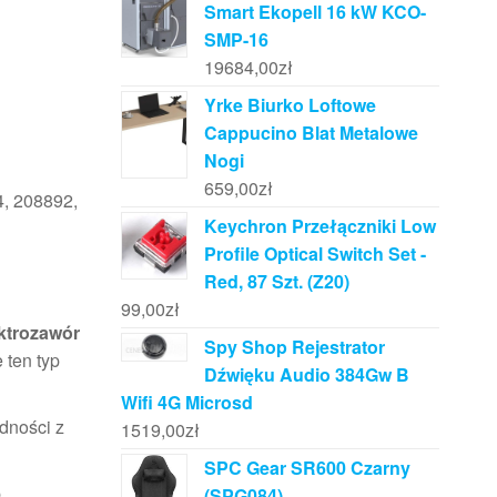
Smart Ekopell 16 kW KCO-
SMP-16
19684,00
zł
Yrke Biurko Loftowe
Cappucino Blat Metalowe
Nogi
659,00
zł
4, 208892,
Keychron Przełączniki Low
Profile Optical Switch Set -
Red, 87 Szt. (Z20)
99,00
zł
ektrozawór
Spy Shop Rejestrator
ten typ
Dźwięku Audio 384Gw B
Wifi 4G Microsd
dności z
1519,00
zł
SPC Gear SR600 Czarny
b
(SPG084)