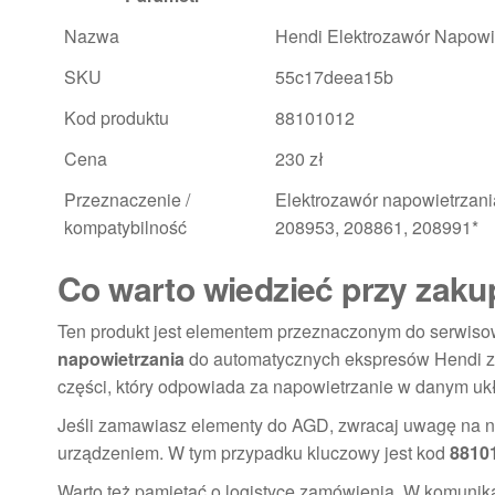
Nazwa
Hendi Elektrozawór Napow
SKU
55c17deea15b
Kod produktu
88101012
Cena
230 zł
Przeznaczenie /
Elektrozawór napowietrzan
kompatybilność
208953, 208861, 208991*
Co warto wiedzieć przy zaku
Ten produkt jest elementem przeznaczonym do serwiso
napowietrzania
do automatycznych ekspresów Hendi z 
części, który odpowiada za napowietrzanie w danym uk
Jeśli zamawiasz elementy do AGD, zwracaj uwagę na nu
urządzeniem. W tym przypadku kluczowy jest kod
8810
Warto też pamiętać o logistyce zamówienia. W komunika