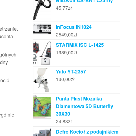
Blitzwolf AA-BN1 Czarny
45,77
zł
u
InFocus IN1024
trzanie.
2549,00
zł
ucenta.
STARMIX ISC L-1425
1989,00
zł
ególnych
adny
Yato YT-2357
130,00
zł
rócić
Panta Plast Mozaika
Diamentowa 5D Butterfly
30X30
ególnie
24,83
zł
Defro Kocioł z podajnikiem