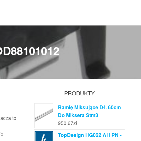
KOD88101012
PRODUKTY
Ramię Miksujące Dł. 60cm
Do Miksera Stm3
acza to
950,67
zł
To
TopDesign HG022 AH PN -