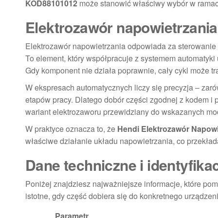
KOD88101012
może stanowić właściwy wybór w ramac
Elektrozawór napowietrzania
Elektrozawór napowietrzania odpowiada za sterowanie 
To element, który współpracuje z systemem automatyki 
Gdy komponent nie działa poprawnie, cały cykl może tr
W ekspresach automatycznych liczy się precyzja – zaró
etapów pracy. Dlatego dobór części zgodnej z kodem i 
wariant elektrozaworu przewidziany do wskazanych mod
W praktyce oznacza to, że
Hendi Elektrozawór Napow
właściwe działanie układu napowietrzania, co przekład
Dane techniczne i identyfika
Poniżej znajdziesz najważniejsze informacje, które p
istotne, gdy część dobiera się do konkretnego urządze
Parametr