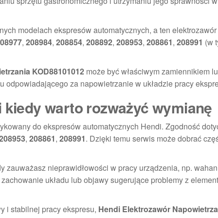
aniu sprzętu gastronomicznego i utrzymaniu jego sprawności w
nych modelach ekspresów automatycznych, a ten elektrozawór 
08977
,
208984
,
208854
,
208892
,
208953
,
208861
,
208991
(w 
ietrzania KOD88101012
może być właściwym zamiennikiem lu
u odpowiadającego za napowietrzanie w układzie pracy ekspre
i kiedy warto rozważyć wymianę
dedykowany do ekspresów automatycznych Hendi. Zgodność doty
208953
,
208861
,
208991
. Dzięki temu serwis może dobrać czę
 gdy zauważasz nieprawidłowości w pracy urządzenia, np. wahan
e zachowanie układu lub objawy sugerujące problemy z elemen
y i stabilnej pracy ekspresu,
Hendi Elektrozawór Napowietrza