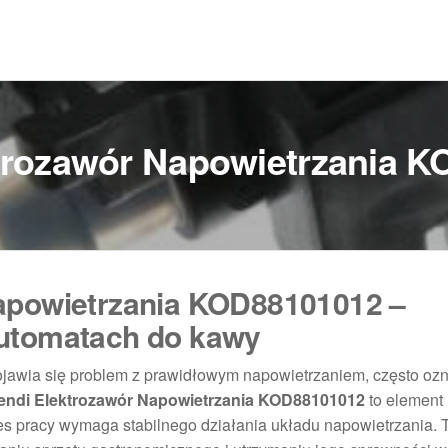
trozawór Napowietrzania 
apowietrzania KOD88101012 –
automatach do kawy
jawia się problem z prawidłowym napowietrzaniem, często ozn
endi Elektrozawór Napowietrzania KOD88101012
to element
es pracy wymaga stabilnego działania układu napowietrzania. 