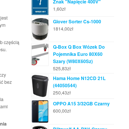
Znak "Napięcie 400V"
1,60
zł
jest
Glover Sorter Cs-1000
tym
1814,00
zł
b częścią
Q-Box Q Box Wózek Do
su.
Pojemnika Euro 80X60
Szary (W80X60Sz)
525,83
zł
czy
Hama Home N12CD 21L
ść bez
(44050544)
250,43
zł
ia
OPPO A15 3/32GB Czarny
tami
600,00
zł
nia