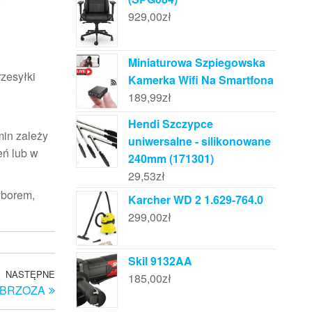
929,00
zł
Miniaturowa Szpiegowska
rzesyłki
Kamerka Wifi Na Smartfona
189,99
zł
Hendi Szczypce
min zależy
uniwersalne - silikonowane
eń lub w
240mm (171301)
29,53
zł
yborem,
Karcher WD 2 1.629-764.0
299,00
zł
Skil 9132AA
NASTĘPNE
Następny
185,00
zł
– BRZOZA
wpis