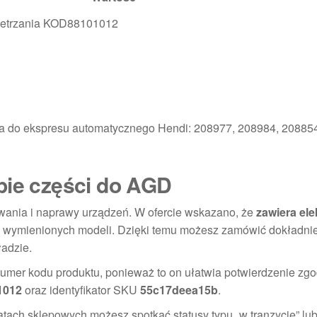
ietrzania KOD88101012
ia do ekspresu automatycznego Hendi: 208977, 208984, 20885
pie części do AGD
wania i naprawy urządzeń. W ofercie wskazano, że
zawiera el
wymienionych modeli. Dzięki temu możesz zamówić dokładnie 
ładzie.
mer kodu produktu, ponieważ to on ułatwia potwierdzenie zgo
1012
oraz identyfikator SKU
55c17deea15b
.
tach sklepowych możesz spotkać statusy typu „w tranzycie” lu