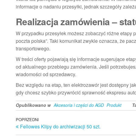
informacje o nadaniu przesyłki, jednak szczegóły zależą
Realizacja zamówienia – sta
W przypadku przesyłek możesz zobaczyć różne etapy prze
poczta polska”. Taki komunikat zwykle oznacza, że pac
transportowego.
W treści oferty pojawiają się informacje sugerujące etap
od aktualnego przebiegu zamówienia. Jeśli potrzebujesz
wiadomości od sprzedawcy.
Bez względu na etap, ten elektrozawór jest dostępny j
gdy chcesz szybko przywrócić sprawność ekspresu aut
Opublikowano w
Akcesoria i części do AGD
Produkt
T
Nawigacja
Poprzedni
POPRZEDNI
Fellowes Klipy do archiwizacji 50 szt.
wpis
wpisu