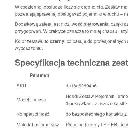
W codziennej obsłudze liczy się ergonomia. Zestaw m
pozwalają sprawniej obsługiwać pojemniki w ruchu – n
Dodatkową zaletą jest możliwość
piętrowania
, dzięki 
przygotowań. W praktyce oznacza to mniej chaosu i s
Kolor zestawu to
czarny
, co pasuje do profesjonalnyc
wyposażeniu.
Specyfikacja techniczna ze
Parametr
SKU
da18a62804b6
Hendi Zestaw Pojemnik Termo
Model / nazwa
3 pokrywkami z uszczelką sil
Kompatybilność
do bezpośredniego kontaktu z
Materiał pojemników
Piocelan (czarny LSP EB), te