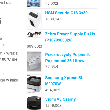
ymi dla
75,00
zł
HSM Securio C18 3x30
i
1880,14
zł
Zebra Power Supply Eu Us
ne
(P1079903026)
om.
669,66
zł
nik wraz z
Przezroczysty Pojemnik
100°C nie
Pojemność 36 Litrów
77,35
zł
aju
Samsung Xpress SL-
cję w kilku
M2070W
494,00
zł
Viomi V3 Czarny
1249,00
zł