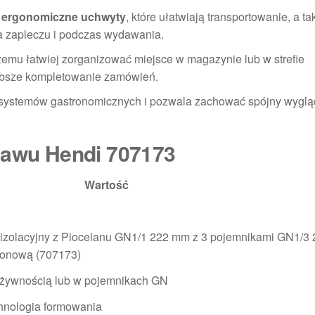
a
ergonomiczne uchwyty
, które ułatwiają transportowanie, a ta
a zapleczu i podczas wydawania.
czemu łatwiej zorganizować miejsce w magazynie lub w strefie
zybsze kompletowanie zamówień.
h systemów gastronomicznych i pozwala zachować spójny wygl
stawu Hendi 707173
Wartość
izolacyjny z Piocelanu GN1/1 222 mm z 3 pojemnikami GN1/3 
ikonową (707173)
 żywnością lub w pojemnikach GN
chnologia formowania