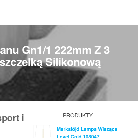
lanu Gn1/1 222mm Z 3
szczelką Silikonową
port i
PRODUKTY
Markslöjd Lampa Wisząca
Level Gold 108047