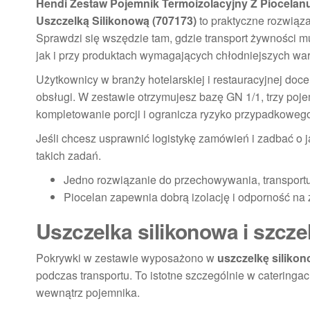
Hendi Zestaw Pojemnik Termoizolacyjny Z Piocela
Uszczelką Silikonową (707173)
to praktyczne rozwiąza
Sprawdzi się wszędzie tam, gdzie transport żywności 
jak i przy produktach wymagających chłodniejszych wa
Użytkownicy w branży hotelarskiej i restauracyjnej doc
obsługi. W zestawie otrzymujesz bazę GN 1/1, trzy pojem
kompletowanie porcji i ogranicza ryzyko przypadkowego
Jeśli chcesz usprawnić logistykę zamówień i zadbać o j
takich zadań.
Jedno rozwiązanie do przechowywania, transport
Piocelan zapewnia dobrą izolację i odporność na 
Uszczelka silikonowa i szcz
Pokrywki w zestawie wyposażono w
uszczelkę siliko
podczas transportu. To istotne szczególnie w cateringach
wewnątrz pojemnika.