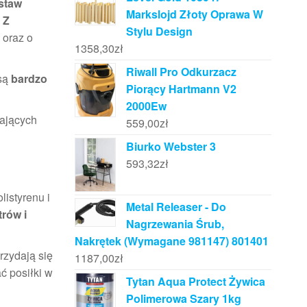
staw
Markslojd Złoty Oprawa W
 Z
Stylu Design
 oraz o
1358,30
zł
Riwall Pro Odkurzacz
 są
bardzo
Piorący Hartmann V2
2000Ew
ających
559,00
zł
Biurko Webster 3
593,32
zł
istyrenu i
Metal Releaser - Do
rów i
Nagrzewania Śrub,
Nakrętek (Wymagane 981147) 801401
rzydają się
1187,00
zł
ć posiłki w
Tytan Aqua Protect Żywica
Polimerowa Szary 1kg