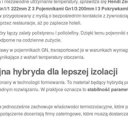
ena i niezawodne utrzymanie temperatury, sprawdza się
Hendi Ze
Gn1/1 222mm Z 3 Pojemnikami Gn1/3 200mm I 3 Pokrywkami
aw przygotowany z myślą o bezpośrednim kontakcie z żywnością
przez restauracje, aż po zaplecze hoteli.
ry łączy zalety polistyrenu i poliolefiny. Dzięki temu pojemniki
 odporne na codzienne zużycie.
trawy w pojemnikach GN, transportować je w warunkach wymag
wynikające z wahań temperatury otoczenia.
a hybryda dla lepszej izolacji
any w technologii formowania. To materiał będący hybrydą pol
jednym rozwiązaniu. W praktyce oznacza to
stabilność paramet
 a jednocześnie zachowuje właściwości termoizolacyjne, które p
 połączenie doceniają firmy cateringowe, które muszą dostarcza