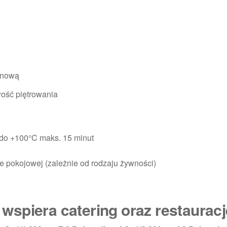
konową
ość piętrowania
 do +100°C maks. 15 minut
e pokojowej (zależnie od rodzaju żywności)
k wspiera catering oraz restaurac