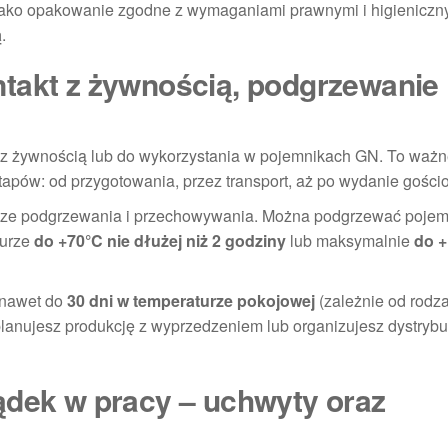
y jako opakowanie zgodne z wymaganiami prawnymi i higieniczn
ą
.
takt z żywnością, podgrzewanie 
 z żywnością lub do wykorzystania w pojemnikach GN. To waż
tapów: od przygotowania, przez transport, aż po wydanie gości
sze podgrzewania i przechowywania. Można podgrzewać pojem
turze
do +70°C nie dłużej niż 2 godziny
lub maksymalnie
do +
 nawet do
30 dni w temperaturze pokojowej
(zależnie od rodz
planujesz produkcję z wyprzedzeniem lub organizujesz dystrybu
ądek w pracy – uchwyty oraz