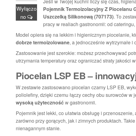
Jeśli w Twojej kuchni liczy się czas, higi
Wyłączo
Pojemnik Termoizolacyjny Z Piocelanu 
no
Uszczelką Silikonową (707173)
. To zest
pracy w realiach gastronomii: od cateringu, 
Model opiera się na lekkim i higienicznym piocelanie, któ
dobrze termoizolowane
, a jednocześnie wytrzymałe i
Zastosowanie jest szerokie: możesz przechowywać po
utrzymania temperatury oraz ograniczać straty jakości 
Piocelan LSP EB – innowacyjn
W zestawie zastosowano piocelan czarny LSP EB, wykon
poliolefiny, dzięki czemu łączy cechy obu surowców w 
wysoką użyteczność
w gastronomii.
Pojemnik jest lekki, co ułatwia obsługę i przenoszenie,
zarówno przy gorących, jak i zimnych produktach. Takie
nienagannym stanie.