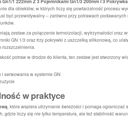
nu Gn1/1 222mm Z 3 Pojemnikami Gn1/3 200mm I 3 Pokrywka
nie dla obiektów, w których liczy się powtarzalność procesu w
musi być przewidywalny – zarówno przy potrawach podawanych 
runków.
eniają zestaw za połączenie termoizolacji, wytrzymałości oraz 
niki GN 1/3 oraz trzy pokrywki z uszczelką silikonową, co ułat
 rozszczelnienia.
akość potraw w drodze do klienta, ten zestaw jest stworzony wł
u i serwowania w systemie GN
zużycie
elność w praktyce
nową
, która wspiera utrzymanie świeżości i pomaga ograniczać s
, gdzie liczy się nie tylko temperatura, ale też stabilność waru