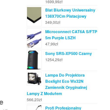
1699,99
zł
Blat Biurkowy Uniwersalny
138X70Cm Pistacjowy
349,00
zł
Microconnect CAT6A S/FTP
5m Purple LSZH
47,99
zł
Sony SRS-XP500 Czarny
1254,29
zł
Lampa Do Projektora
Boxlight Eco Wx32N
Zamiennik Oryginalnej
Lampy Z Modułem
je
566,23
zł
Profi Profesjonalny