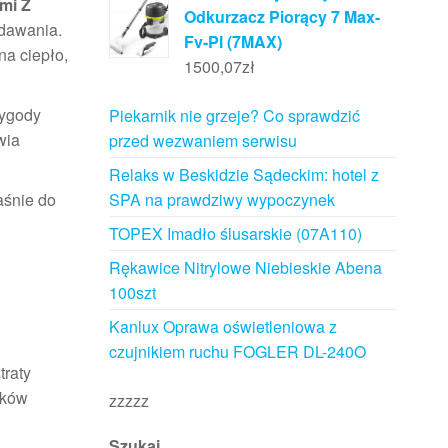
mi Z
Odkurzacz Piorący 7 Max-
ydawania.
Fv-Pl (7MAX)
na ciepło,
1500,07
zł
wygody
Piekarnik nie grzeje? Co sprawdzić
wia
przed wezwaniem serwisu
Relaks w Beskidzie Sądeckim: hotel z
SPA na prawdziwy wypoczynek
aśnie do
TOPEX Imadło ślusarskie (07A110)
Rękawice Nitrylowe Niebieskie Abena
100szt
Kanlux Oprawa oświetleniowa z
czujnikiem ruchu FOGLER DL-240O
traty
nków
zzzzz
Szukaj