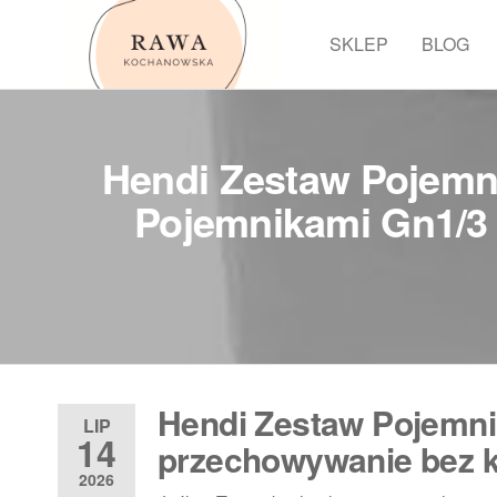
Przejdź
do
SKLEP
BLOG
Rawa
treści
Hendi Zestaw Pojemn
Pojemnikami Gn1/3 
Hendi Zestaw Pojemnik
LIP
14
przechowywanie bez
2026