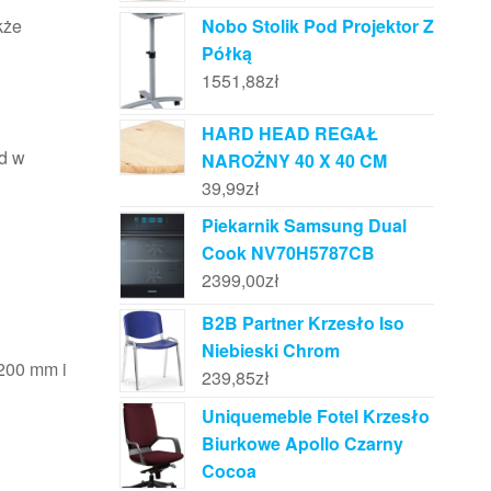
Nobo Stolik Pod Projektor Z
kże
Półką
1551,88
zł
HARD HEAD REGAŁ
ąd w
NAROŻNY 40 X 40 CM
39,99
zł
Piekarnik Samsung Dual
Cook NV70H5787CB
2399,00
zł
B2B Partner Krzesło Iso
Niebieski Chrom
200 mm i
239,85
zł
Uniquemeble Fotel Krzesło
Biurkowe Apollo Czarny
Cocoa