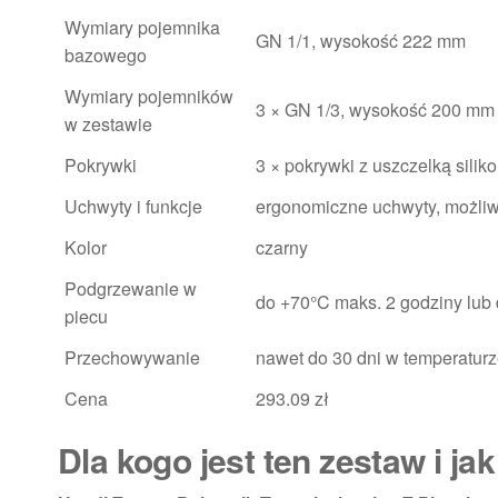
Wymiary pojemnika
GN 1/1, wysokość 222 mm
bazowego
Wymiary pojemników
3 × GN 1/3, wysokość 200 mm
w zestawie
Pokrywki
3 × pokrywki z uszczelką sili
Uchwyty i funkcje
ergonomiczne uchwyty, możliw
Kolor
czarny
Podgrzewanie w
do +70°C maks. 2 godziny lub
piecu
Przechowywanie
nawet do 30 dni w temperaturz
Cena
293.09 zł
Dla kogo jest ten zestaw i ja